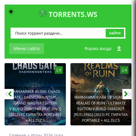
☀️
TORRENTS.WS
НАЙТИ
Меню сайта
Форма входа
2.8
2.4
WARHAMMER 40,000: CHAOS
GATE - DAEMONHUNTERS -
WARHAMMER AGE OF SIGMAR:
GRAND MASTER EDITION
REALMS OF RUIN - ULTIMATE
V.BUILD 20865149 [RUS|ENG]
EDITION V.BUILD 16842927
(2022) PC ПИРАТКА PORTABLE
[RUS|ENG] (2023) PC ПИРАТКА
+ ALL DLCS
PORTABLE + ALL DLCS
Главная
»
Игры 2026 года