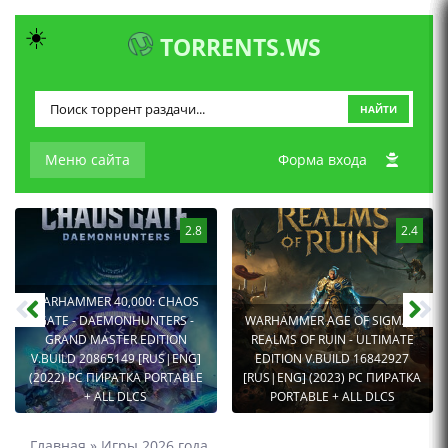
☀️
TORRENTS.WS
НАЙТИ
Меню сайта
Форма входа
2.8
2.4
WARHAMMER 40,000: CHAOS
GATE - DAEMONHUNTERS -
WARHAMMER AGE OF SIGMAR:
GRAND MASTER EDITION
REALMS OF RUIN - ULTIMATE
V.BUILD 20865149 [RUS|ENG]
EDITION V.BUILD 16842927
(2022) PC ПИРАТКА PORTABLE
[RUS|ENG] (2023) PC ПИРАТКА
+ ALL DLCS
PORTABLE + ALL DLCS
Главная
»
Игры 2026 года