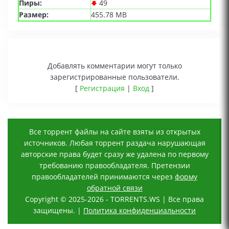
Пиры:
49
Размер:
455.78 MB
Добавлять комментарии могут только
зарегистрированные пользователи.
[
Регистрация
|
Вход
]
Все торрент файлы на сайте взяты из открытых
источников. Любая торрент раздача нарушающая
авторские права будет сразу же удалена по первому
требованию правообладателя. Претензии
правообладателей принимаются через
форму
обратной связи
Copyright © 2025-2026 - TORRENTS.WS | Все права
защищены. |
Политика конфиденциальности