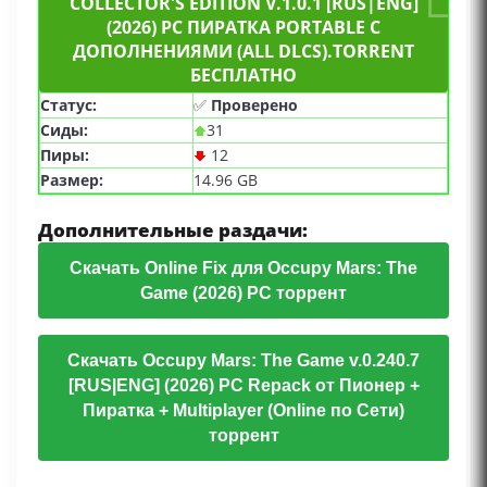
COLLECTOR'S EDITION V.1.0.1 [RUS|ENG]
модификаций, Early Access, Поддержка
(2026) PC ПИРАТКА PORTABLE С
субтитров, Скрытые субтитры
ДОПОЛНЕНИЯМИ (ALL DLCS).TORRENT
БЕСПЛАТНО
Статус:
✅
Проверено
Сиды:
31
Пиры:
12
Размер:
14.96 GB
Дополнительные раздачи:
Скачать Online Fix для Occupy Mars: The
Game (2026) PC торрент
Скачать Occupy Mars: The Game v.0.240.7
[RUS|ENG] (2026) PC Repack от Пионер +
Пиратка + Multiplayer (Online по Сети)
торрент