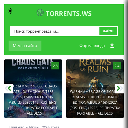
☀️
TORRENTS.WS
НАЙТИ
Меню сайта
Форма входа
2.8
2.4
WARHAMMER 40,000: CHAOS
GATE - DAEMONHUNTERS -
WARHAMMER AGE OF SIGMAR:
GRAND MASTER EDITION
REALMS OF RUIN - ULTIMATE
V.BUILD 20865149 [RUS|ENG]
EDITION V.BUILD 16842927
(2022) PC ПИРАТКА PORTABLE
[RUS|ENG] (2023) PC ПИРАТКА
+ ALL DLCS
PORTABLE + ALL DLCS
Главная
»
Игры 2026 года