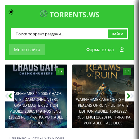
☀️
TORRENTS.WS
НАЙТИ
Меню сайта
Форма входа
2.8
2.4
WARHAMMER 40,000: CHAOS
GATE - DAEMONHUNTERS -
WARHAMMER AGE OF SIGMAR:
GRAND MASTER EDITION
REALMS OF RUIN - ULTIMATE
V.BUILD 20865149 [RUS|ENG]
EDITION V.BUILD 16842927
(2022) PC ПИРАТКА PORTABLE
[RUS|ENG] (2023) PC ПИРАТКА
+ ALL DLCS
PORTABLE + ALL DLCS
Главная
»
Игры 2026 года