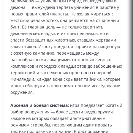
MeowMeow — уникальный гибрид кошкодевушки и
демона — вынуждена терпеть унижения в рабстве у
новых правителей планеты. Не желая мириться с
жестокой реальностью, она решается на отчаянный
бунт. Её главная цель — не только свергнуть
демонических владык и их приспешников, но и
спасти беззащитных животных, ставших жертвами
захватчиков. Игроку предстоит пройти насыщенную
сюжетную кампанию, перемещаясь между
разнообразными локациями: от промышленных
комплексов и городских ландшафтов до заброшенных
территорий и заснеженных просторов северной
Финляндии. Каждая зона скрывает тайники, которые
можно обнаружить при внимательном исследовании
окружения.
Арсенал и боевая система:
игра предлагает богатый
выбор вооружения — более десяти видов оружия,
каждое из которых обладает альтернативным
режимом стрельбы, позволяющим адаптировать
тактику под разные ситуации. В распоряжении