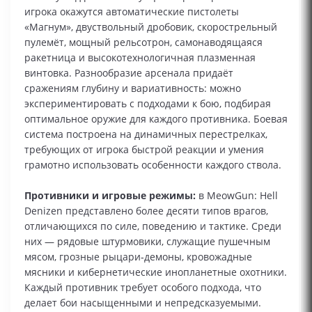
игрока окажутся автоматические пистолеты
«Магнум», двуствольный дробовик, скорострельный
пулемёт, мощный рельсотрон, самонаводящаяся
ракетница и высокотехнологичная плазменная
винтовка. Разнообразие арсенала придаёт
сражениям глубину и вариативность: можно
экспериментировать с подходами к бою, подбирая
оптимальное оружие для каждого противника. Боевая
система построена на динамичных перестрелках,
требующих от игрока быстрой реакции и умения
грамотно использовать особенности каждого ствола.
Противники и игровые режимы:
в MeowGun: Hell
Denizen представлено более десяти типов врагов,
отличающихся по силе, поведению и тактике. Среди
них — рядовые штурмовики, служащие пушечным
мясом, грозные рыцари‑демоны, кровожадные
мясники и кибернетические инопланетные охотники.
Каждый противник требует особого подхода, что
делает бои насыщенными и непредсказуемыми.