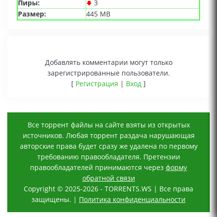
Пиры:
3
Размер:
445 MB
Добавлять комментарии могут только
зарегистрированные пользователи.
[
Регистрация
|
Вход
]
Все торрент файлы на сайте взяты из открытых
источников. Любая торрент раздача нарушающая
авторские права будет сразу же удалена по первому
требованию правообладателя. Претензии
правообладателей принимаются через
форму
обратной связи
Copyright © 2025-2026 - TORRENTS.WS | Все права
защищены. |
Политика конфиденциальности