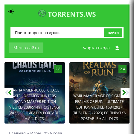
☀️
TORRENTS.WS
НАЙТИ
Меню сайта
Форма входа
2.8
2.4
WARHAMMER 40,000: CHAOS
GATE - DAEMONHUNTERS -
WARHAMMER AGE OF SIGMAR:
GRAND MASTER EDITION
REALMS OF RUIN - ULTIMATE
V.BUILD 20865149 [RUS|ENG]
EDITION V.BUILD 16842927
(2022) PC ПИРАТКА PORTABLE
[RUS|ENG] (2023) PC ПИРАТКА
+ ALL DLCS
PORTABLE + ALL DLCS
Главная
»
Игры 2026 года