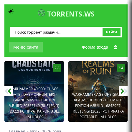
☀️
TORRENTS.WS
НАЙТИ
Меню сайта
Форма входа
2.8
2.4
WARHAMMER 40,000: CHAOS
GATE - DAEMONHUNTERS -
WARHAMMER AGE OF SIGMAR:
GRAND MASTER EDITION
REALMS OF RUIN - ULTIMATE
V.BUILD 20865149 [RUS|ENG]
EDITION V.BUILD 16842927
(2022) PC ПИРАТКА PORTABLE
[RUS|ENG] (2023) PC ПИРАТКА
+ ALL DLCS
PORTABLE + ALL DLCS
Главная
»
Игры 2026 года