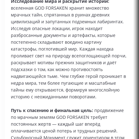
Исследование мира и раскрытие истории:
вселенная GOD FORSAKEN хранит множество
мрачных тайн, спрятанных в руинах древних
цивилизаций и запутанных подземных лабиринтах.
Исследуя опасные локации, игрок находит
разбросанные документы и артефакты, которые
постепенно складывают воедино картину
катастрофы, поглотившей мир. Каждая находка
проливает свет на природу всепоглощающей порчи,
раскрывает мотивы прежних защитников и даёт
подсказки о том, как можно противостоять
надвигающейся тьме. Чем глубже герой проникает в
недра мира, тем более пугающие и масштабные
тайны ему открываются, формируя многослойную
историю с неожиданными поворотами.
Путь к спасению и финальная цель:
продвижение
по мрачным землям GOD FORSAKEN требует
постоянных жертв — каждый шаг вперёд
оплачивается ценой потерь и трудных решений.
Судьбоносный Монумент служит ориентиром в этом