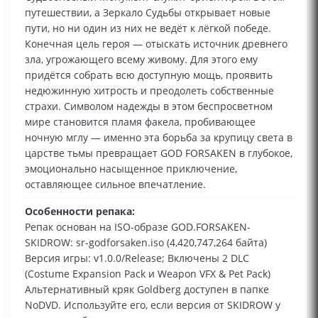
путешествии, а Зеркало Судьбы открывает новые
пути, но ни один из них не ведёт к лёгкой победе.
Конечная цель героя — отыскать источник древнего
зла, угрожающего всему живому. Для этого ему
придётся собрать всю доступную мощь, проявить
недюжинную хитрость и преодолеть собственные
страхи. Символом надежды в этом беспросветном
мире становится пламя факела, пробивающее
ночную мглу — именно эта борьба за крупицу света в
царстве тьмы превращает GOD FORSAKEN в глубокое,
эмоционально насыщенное приключение,
оставляющее сильное впечатление.
Особенности репака:
Репак основан на ISO-образе GOD.FORSAKEN-
SKIDROW: sr-godforsaken.iso (4,420,747,264 байта)
Версия игры: v1.0.0/Release; Включены 2 DLC
(Costume Expansion Pack и Weapon VFX & Pet Pack)
Альтернативный кряк Goldberg доступен в папке
NoDVD. Используйте его, если версия от SKIDROW у