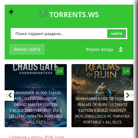
☀️
TORRENTS.WS
НАЙТИ
Меню сайта
Форма входа
2.8
2.4
WARHAMMER 40,000: CHAOS
GATE - DAEMONHUNTERS -
WARHAMMER AGE OF SIGMAR:
GRAND MASTER EDITION
REALMS OF RUIN - ULTIMATE
V.BUILD 20865149 [RUS|ENG]
EDITION V.BUILD 16842927
(2022) PC ПИРАТКА PORTABLE
[RUS|ENG] (2023) PC ПИРАТКА
+ ALL DLCS
PORTABLE + ALL DLCS
Главная
»
Игры 2026 года