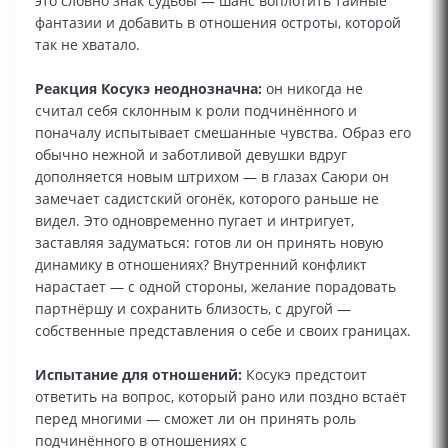
это словно знак судьбы — шанс воплотить тайные
фантазии и добавить в отношения остроты, которой
так не хватало.
Реакция Косукэ неоднозначна:
он никогда не
считал себя склонным к роли подчинённого и
поначалу испытывает смешанные чувства. Образ его
обычно нежной и заботливой девушки вдруг
дополняется новым штрихом — в глазах Саюри он
замечает садистский огонёк, которого раньше не
видел. Это одновременно пугает и интригует,
заставляя задуматься: готов ли он принять новую
динамику в отношениях? Внутренний конфликт
нарастает — с одной стороны, желание порадовать
партнёршу и сохранить близость, с другой —
собственные представления о себе и своих границах.
Испытание для отношений:
Косукэ предстоит
ответить на вопрос, который рано или поздно встаёт
перед многими — сможет ли он принять роль
подчинённого в отношениях с