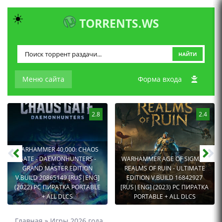
☀️
TORRENTS.WS
НАЙТИ
Меню сайта
Форма входа
2.8
2.4
WARHAMMER 40,000: CHAOS
GATE - DAEMONHUNTERS -
WARHAMMER AGE OF SIGMAR:
GRAND MASTER EDITION
REALMS OF RUIN - ULTIMATE
V.BUILD 20865149 [RUS|ENG]
EDITION V.BUILD 16842927
(2022) PC ПИРАТКА PORTABLE
[RUS|ENG] (2023) PC ПИРАТКА
+ ALL DLCS
PORTABLE + ALL DLCS
Главная
»
Игры 2026 года