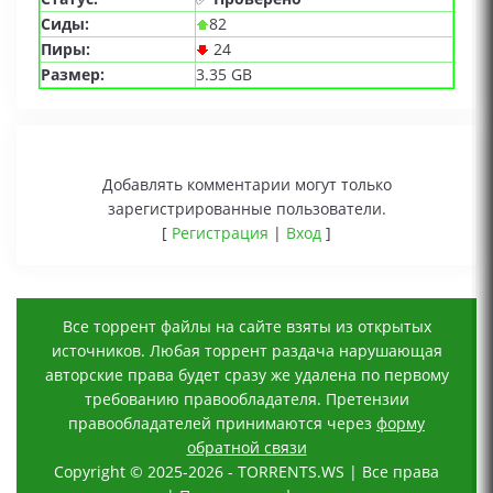
Сиды:
82
Пиры:
24
Размер:
3.35 GB
Добавлять комментарии могут только
зарегистрированные пользователи.
[
Регистрация
|
Вход
]
Все торрент файлы на сайте взяты из открытых
источников. Любая торрент раздача нарушающая
авторские права будет сразу же удалена по первому
требованию правообладателя. Претензии
правообладателей принимаются через
форму
обратной связи
Copyright © 2025-2026 - TORRENTS.WS | Все права