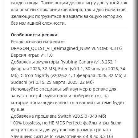
каждого хода. Такие опции делают игру доступной как
для опытных поклонников жанра, так и для новичков,
желающих погрузиться в захватывающую историю
без излишней сложности.
Особенности репака:
Репак основан на релизе
DRAGON_QUEST_VII_Reimagined_NSW-VENOM: 4.3 Гб
Версия игры: v1.1.0
Добавлены эмуляторы Ryubing Canary (v1.3.252, 1
февраля 2026, 32 М3), Eden (v0.1.1, 30 января 2026, 34
Мб), Citron Nightly (v2026.2.1, 1 февраля 2026, 32 Мб) и
Sudachi (v1.0.15, 25 марта, 2025, 22 Мб)
Используйте специальный лаунчер в репаке для
запуска всех 4 эмуляторов и выберите тот, на
котором производительность в вашей системе будет
лучше
Добавлена прошивка Switch v20.5.0 (340 Мб)
100% Lossless, но НЕ MD5 Perfect: файлы игры были
декриптованы для улучшения размера репака
Улучшено сжатие (с кумулятивных 4.8 до 3.3 Гб)