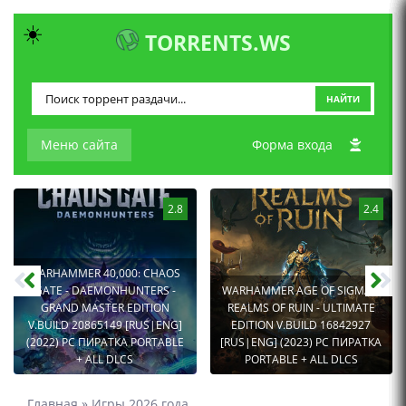
☀️
TORRENTS.WS
НАЙТИ
Меню сайта
Форма входа
2.8
2.4
WARHAMMER 40,000: CHAOS
GATE - DAEMONHUNTERS -
WARHAMMER AGE OF SIGMAR:
GRAND MASTER EDITION
REALMS OF RUIN - ULTIMATE
V.BUILD 20865149 [RUS|ENG]
EDITION V.BUILD 16842927
(2022) PC ПИРАТКА PORTABLE
[RUS|ENG] (2023) PC ПИРАТКА
+ ALL DLCS
PORTABLE + ALL DLCS
Главная
»
Игры 2026 года