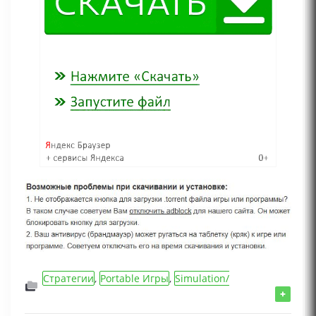
Стратегии
,
Portable Игры
,
Simulation/
Симуляторы игры
,
Игры 2026 года
,
Игры для
+
слабых ПК
,
Инди игры
,
Экономические игры
,