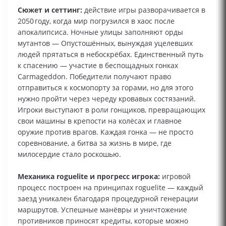
Сюжет и сеттинг:
действие игры разворачивается в
2050 году, когда мир погрузился в хаос после
апокалипсиса. Ночные улицы заполняют орды
мутантов — Опустошённых, вынуждая уцелевших
людей прятаться в небоскрёбах. Единственный путь
к спасению — участие в беспощадных гонках
Carmageddon. Победители получают право
отправиться к космопорту за горами, но для этого
нужно пройти через череду кровавых состязаний.
Игроки выступают в роли гонщиков, превращающих
свои машины в крепости на колёсах и главное
оружие против врагов. Каждая гонка — не просто
соревнование, а битва за жизнь в мире, где
милосердие стало роскошью.
Механика roguelite и прогресс игрока:
игровой
процесс построен на принципах roguelite — каждый
заезд уникален благодаря процедурной генерации
маршрутов. Успешные манёвры и уничтожение
противников приносят кредиты, которые можно