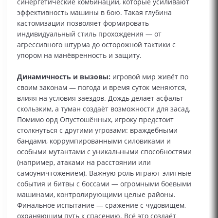
синергетические комбинации, которые усиливают
эффективность машины в бою. Такая глубина
кастомизации позволяет формировать
индивидуальный стиль прохождения — от
агрессивного штурма до осторожной тактики с
упором на манёвренность и защиту.
Динамичность и вызовы:
игровой мир живёт по
своим законам — погода и время суток меняются,
влияя на условия заездов. Дождь делает асфальт
скользким, а туман создаёт возможности для засад.
Помимо орд Опустошённых, игроку предстоит
столкнуться с другими угрозами: враждебными
бандами, коррумпированными силовиками и
особыми мутантами с уникальными способностями
(например, атаками на расстоянии или
самоуничтожением). Важную роль играют элитные
события и битвы с боссами — огромными боевыми
машинами, контролирующими целые районы.
Финальное испытание — сражение с чудовищем,
охраняющим путь к спасению. Всё это создаёт