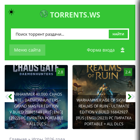
☀️
TORRENTS.WS
НАЙТИ
Меню сайта
Форма входа
2.8
2.4
WARHAMMER 40,000: CHAOS
GATE - DAEMONHUNTERS -
WARHAMMER AGE OF SIGMAR:
GRAND MASTER EDITION
REALMS OF RUIN - ULTIMATE
V.BUILD 20865149 [RUS|ENG]
EDITION V.BUILD 16842927
(2022) PC ПИРАТКА PORTABLE
[RUS|ENG] (2023) PC ПИРАТКА
+ ALL DLCS
PORTABLE + ALL DLCS
Главная
»
Игры 2026 года