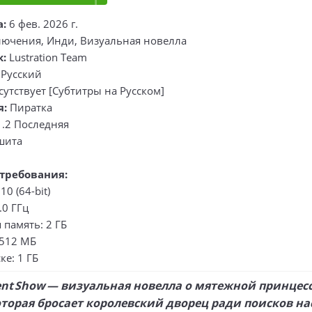
а:
6 фев. 2026 г.
ючения, Инди, Визуальная новелла
к:
Lustration Team
Русский
утствует [Субтитры на Русском]
я:
Пиратка
1.2 Последняя
шита
требования:
0 (64-bit)
.0 ГГц
память: 2 ГБ
 512 МБ
ке: 1 ГБ
dent Show — визуальная новелла о мятежной принцесс
оторая бросает королевский дворец ради поисков н