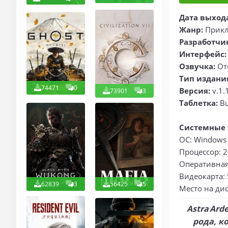
Дата выход
Жанр:
Прикл
Разработчи
Интерфейс:
Озвучка:
Отс
Тип издани
74471
0
Версия:
v.1.
73901
3
Таблетка:
В
Системные 
ОС: Windows 1
Процессор: 2
Оперативная 
Видеокарта:
62839
3
56425
5
Место на дис
Astra Ar
рода, к