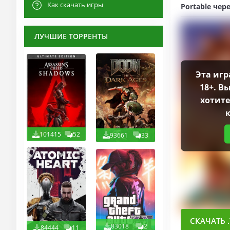
Как скачать игры
Portable чер
ЛУЧШИЕ ТОРРЕНТЫ
Эта игр
18+. В
хотите
101415
52
93661
33
СКАЧАТЬ .
83018
2
84444
11