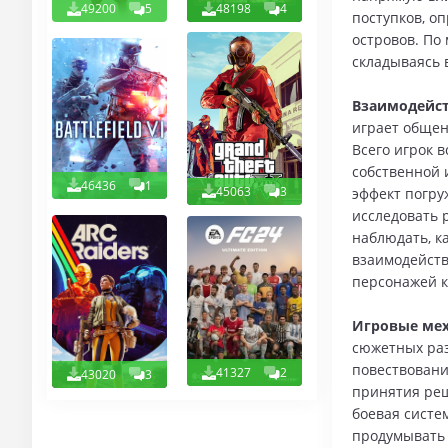
49200
5
48198
4
поступков, о
островов. По
складываясь 
Взаимодейст
играет общен
Всего игрок 
собственной 
46436
1
45063
3
эффект погру
исследовать 
наблюдать, к
взаимодейств
персонажей к
Игровые мех
сюжетных раз
повествовани
41327
2
43020
3
принятия реш
боевая систем
продумывать 