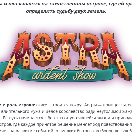
 и оказывается на таинственном острове, где ей п
определить судьбу двух земель.
и и роль игрока:
сюжет строится вокруг Астры — принцессы, 
, влиятельного мужа и целое королевство ради неутолимой жаж
 Её путь начинается с бегства от устоявшейся жизни и привод
стров, где каждое принятое решение меняет ход повествования
яет на развитие событий: от мелких бытовых выборов до судь