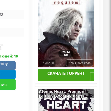
PC Пиратка Portable + All
DLCs
03
76.14
GB
людей: 10
уппу
Игры 2026 года
1202
0
m
СКАЧАТЬ ТОРРЕНТ
ния
Atomic Heart: Premium
Edition (Атомик Харт)
v.DEV Build [RUS|ENG]
(2023) PC RePack by R.G.
Механики + все