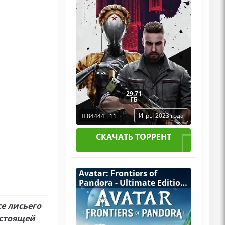
Дополнения
29.71
ГБ
Игры 2023 года
84444
11
СКАЧАТЬ ТОРРЕНТ
Avatar: Frontiers of
Pandora - Ultimate Edition
(Аватар: Рубежи
Пандоры) [RUS|ENG]
е лисьего
(2024) PC RePack by R.G.
астоящей
Механики + все DLC