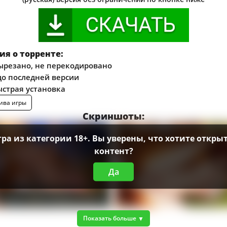
я о торренте:
ырезано, не перекодировано
о последней версии
ыстрая установка
ива игры
Скриншоты:
гра из категории 18+. Вы уверены, что хотите открыт
контент?
Да
Показать больше