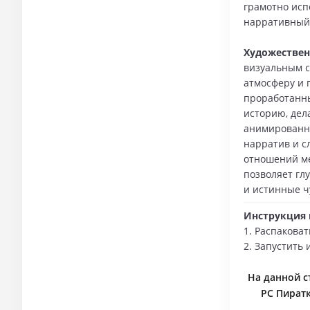
грамотно исп
нарративный 
Художествен
визуальным с
атмосферу и 
проработанны
историю, дел
анимированны
нарратив и с
отношений ме
позволяет гл
и истинные ч
Инструкция п
1. Распаковат
2. Запустить 
На данной ст
PC Пиратк