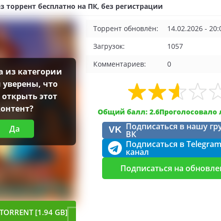
ез торрент бесплатно на ПК, без регистрации
Торрент обновлён:
14.02.2026 - 20:
Загрузок:
1057
Комментариев:
0
а из категории
ы уверены, что
 открыть этот
контент?
Общий балл: 2.6
Проголосовало 
Подписаться в нашу гр
Да
VK
ВК
Подписаться в Telegra
канал
Подписаться на обновле
TORRENT [1.94 GB]