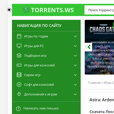
☀️
TORRENTS.WS
НАВИГАЦИЯ ПО САЙТУ
3.0
2.6
Игры по годам
WARHAMMER 40,00
Игры для PC
RESIDENT EVIL 9:
CHAOS GATE -
REQUIEM / BIOHAZARD
DAEMONHUNTERS 
REQUIEM - DELUXE
GRAND MASTER EDI
Подборки игр
EDITION V.BUILD
V.BUILD 2086514
22277314 [RUS|ENG]
CAPTURED 2 V.2.1.0.6
[RUS|ENG] (2022) 
Игры для консолей
(2026) PC ПИРАТКА
[RUS|ENG] (2026) PC
ПИРАТКА PORTABLE +
PORTABLE + ALL DLCS
ПИРАТКА PORTABLE
DLCS
Серии игр
Главная
»
Игры 2
Софт для консолей
Дополнения к играм
Astra: Arden
Написать нам письмо
Скачать Посл