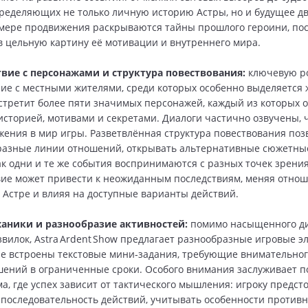
пределяющих не только личную историю Астры, но и будущее д
 мере продвижения раскрываются тайны прошлого героини, по
в цельную картину её мотивации и внутреннего мира.
вие с персонажами и структура повествования:
ключевую р
ие с местными жителями, среди которых особенно выделяется
встретит более пяти значимых персонажей, каждый из которых 
историей, мотивами и секретами. Диалоги частично озвучены, 
жения в мир игры. Разветвлённая структура повествования поз
разные линии отношений, открывать альтернативные сюжетны
ак одни и те же события воспринимаются с разных точек зрени
ие может привести к неожиданным последствиям, меняя отно
 Астре и влияя на доступные варианты действий.
аники и разнообразие активностей:
помимо насыщенного ди
вилок, Astra Ardent Show предлагает разнообразные игровые э
е встроены текстовые мини‑задания, требующие внимательног
ений в ограниченные сроки. Особого внимания заслуживает 
а, где успех зависит от тактического мышления: игроку предст
последовательность действий, учитывать особенности противн