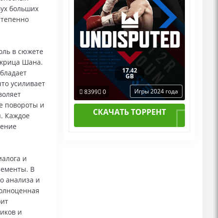
вух больших
степенно
оль в сюжете
 жрица Шана.
17.42
обладает
GB
что усиливает
Игры 2024 года
8399
0
воляет
е повороты и
СКАЧАТЬ ТОРРЕНТ
я. Каждое
шение
алога и
лементы. В
о анализа и
полноценная
оит
иков и