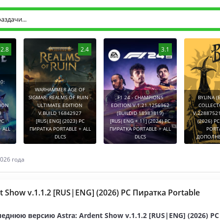
2.8
2.4
3.1
0:
WARHAMMER AGE OF
-
SIGMAR: REALMS OF RUIN -
F1 24 - CHAMPIONS
BYLINA (
TION
ULTIMATE EDITION
EDITION V.1.21.1256962
COLLECT
9
V.BUILD 16842927
(BUILDID 18983819)
V.2288752
PC
[RUS|ENG] (2023) PC
[RUS|ENG + 11] (2024) PC
(2026) P
 ALL
ПИРАТКА PORTABLE + ALL
ПИРАТКА PORTABLE + ALL
PORT
DLCS
DLCS
ДОПОЛНЕ
026 года
t Show v.1.1.2 [RUS|ENG] (2026) PC Пиратка Portable
еднюю версию Astra: Ardent Show v.1.1.2 [RUS|ENG] (2026) P