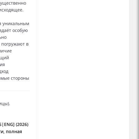
мущественно
исходящее.
я уникальным
здаёт особую
ьно
 погружают в
личие
бщий
тия
дход
вимые стороны
ицы).
S|ENG] (2026)
ти, полная