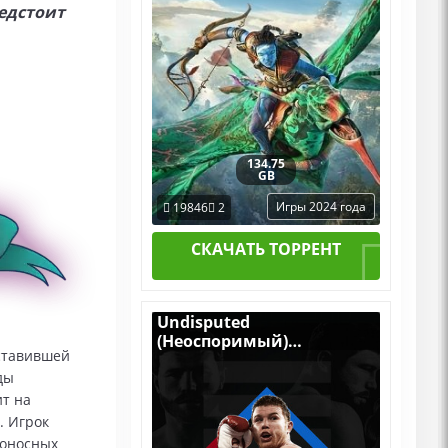
редстоит
134.75
GB
Игры 2024 года
19846
2
СКАЧАТЬ ТОРРЕНТ
Undisputed
(Неоспоримый)
оставившей
[RUS|ENG] (2024) PC
RePack by R.G. Механики
ды
ит на
. Игрок
боносных