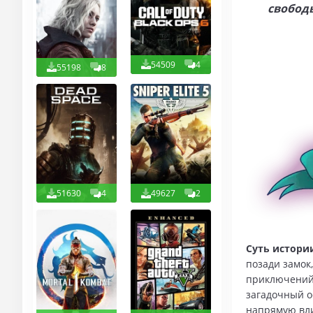
свободы
54509
4
55198
8
51630
4
49627
2
Суть истори
позади замок
приключений.
загадочный о
напрямую вли