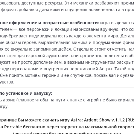
ользовать доступные ресурсы. Эти механики разбавляют преи
формат, добавляя динамики и ощущения вовлечённости в про
ное оформление и возрастные особенности:
игра выделяетс
тилем — все персонажи и локации нарисованы вручную, что со
подчёркивает индивидуальность каждого элемента мира. Детал
е образы героев, выразительная мимика и продуманные фоны
ая её визуально запоминающейся. Отдельно стоит отметить на
х сцен для взрослой аудитории: они органично вплетены в о
лужат не просто дополнением, а важным инструментом раскры
жду персонажами и внутренних переживаний Астры. Такой по
убже понять мотивы героини и её спутников, показывая их уяз
увства.
о установке и запуску:
ь архив (главное чтобы на пути к папке с игрой не было кирилл
игру.
ранице Вы можете скачать игру Astra: Ardent Show v.1.1.2 [RU
а Portable бесплатно через торрент на максимальной скорос
(русская) версия без ограничений по кнопке ниже