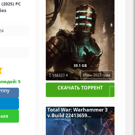
 (2025) PC
Механики со Всеми
Дополнениями (ALL DLC)
без
24
39.1 GB
Игры 2023 года
51632
4
людей: 5
СКАЧАТЬ ТОРРЕНТ
уппу
m
Total War: Warhammer 3
v.Build 22413659
ния
[RUS|ENG] (2022) PC
RePack by R.G. Механики
со всеми Дополнениями