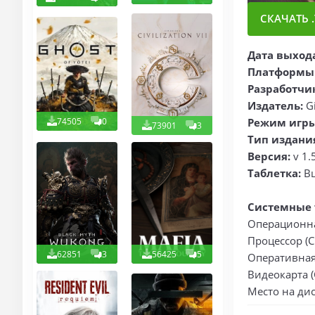
СКАЧАТЬ .
Дата выход
Платформы
Разработчи
Издатель:
G
74505
0
Режим игры
73901
3
Тип издани
Версия:
v 1.
Таблетка:
В
Системные 
Операционная
Процессор (CP
62851
3
56425
5
Оперативная
Видеокарта (
Место на дис