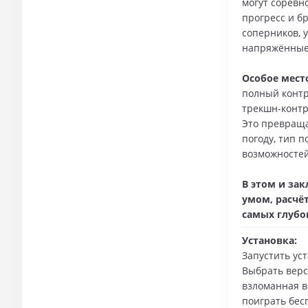
могут соревн
прогресс и б
соперников, 
напряжённые
Особое место
полный контр
трекшн-контр
Это превраща
погоду, тип 
возможностей
В этом и зак
умом, расчёт
самых глубо
Установка:
Запустить ус
Выбрать верс
взломанная ве
поиграть бес