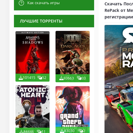
Как скачать игры
Скачать Посл
RePack от Ме
регистрации
ЛУЧШИЕ ТОРРЕНТЫ
101415
52
93663
33
83030
2
84446
11