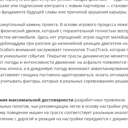
раже или подписание контракта с новым партнёром — станови
 фундаменте будущей славы или причиной крушения карьеры.
аеугольный камень проекта. В основе игрового процесса лежи
физический движок, который с поразительной точностью восп
систем автомобиля. Здесь нет упрощений: игрок ощутит малей
турбонаддува при разгоне до нелинейной реакции двигателя на
 Особого внимания заслуживает технология True2Track, которая
 в уникальное событие. Покрытие трассы динамически меняетс
от погоды и интенсивности движения: на асфальте появляются
оны износа, а в дождливую погоду возникают аквапланирование
 заставляет гонщика постоянно адаптироваться, искать оптима
 учитывать факторы, которые в реальных соревнованиях решаю
ния максимальной достоверности
разработчики привлекли
ьных пилотов, чьи рекомендации легли в основу настройки уп
ому поведение машин на трассе соответствует реальным аналога
пление с дорогой и реакция на настройки передаются с докуме