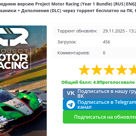
еднюю версию Project Motor Racing (Year 1 Bundle) [RUS|ENG]
ханики + Дополнения (DLC) через торрент бесплатно на ПК, 
Торрент обновлён:
29.11.2025 - 13:
Загрузок:
456
Комментариев:
0
Общий балл: 4.8
Проголосовало 
Подписаться в нашу гр
VK
ВК
Подписаться в Telegra
канал
Подписаться на обновле