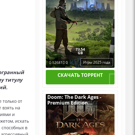
73.54
GB
Игры 2025 года
12681
0
гогранный
СКАЧАТЬ ТОРРЕНТ
у титулу
ий.
Doom: The Dark Ages -
 только от
Premium Edition
т взять на
v.Build 20760608
[RUS|ENG] (2025) PC
циями и
Пиратка Portable + All
жетом, искать
DLCs
, способных в
о агрессивный