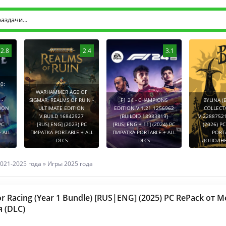
2.8
2.4
3.1
0:
WARHAMMER AGE OF
-
SIGMAR: REALMS OF RUIN -
F1 24 - CHAMPIONS
BYLINA (
TION
ULTIMATE EDITION
EDITION V.1.21.1256962
COLLECT
9
V.BUILD 16842927
(BUILDID 18983819)
V.2288752
PC
[RUS|ENG] (2023) PC
[RUS|ENG + 11] (2024) PC
(2026) P
 ALL
ПИРАТКА PORTABLE + ALL
ПИРАТКА PORTABLE + ALL
PORT
DLCS
DLCS
ДОПОЛНЕ
021-2025 года
»
Игры 2025 года
or Racing (Year 1 Bundle) [RUS|ENG] (2025) PC RePack от 
 (DLC)