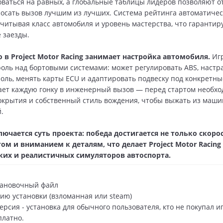
оваться на равных, а глобальные таблицы лидеров позволяют о
росать вызов лучшим из лучших. Система рейтинга автоматиче
учитывая класс автомобиля и уровень мастерства, что гарантир
 заезды.
 в Project Motor Racing занимает настройка автомобиля.
Игр
оль над бортовыми системами: может регулировать ABS, настр
оль, менять карты ECU и адаптировать подвеску под конкретны
ет каждую гонку в инженерный вызов — перед стартом необхо
покрытия и собственный стиль вождения, чтобы выжать из маш
.
лючается суть проекта: победа достигается не только скоро
ом и вниманием к деталям, что делает Project Motor Racin
ких и реалистичных симуляторов автоспорта.
тановочный файл
ию установки (взломанная или steam)
рсия - установка для обычного пользователя, кто не покупал иг
платно.