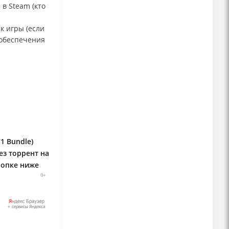
в Steam (кто
к игры (если
 обеспечения
1 Bundle)
ез торрент на
нопке ниже