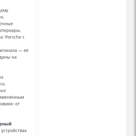
щему
н,
ночные
уперкары,
: Porsche с
и
ригинала — её
зданы на
ых
ись
ных
 изменённым
овиях: от
ерный
 устройствах