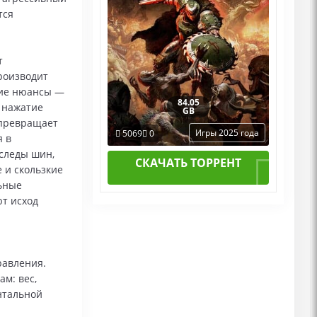
тся
т
роизводит
шие нюансы —
84.05
 нажатие
GB
 превращает
Игры 2025 года
5069
0
я в
 следы шин,
СКАЧАТЬ ТОРРЕНТ
 и скользкие
льные
т исход
равления.
м: вес,
нтальной