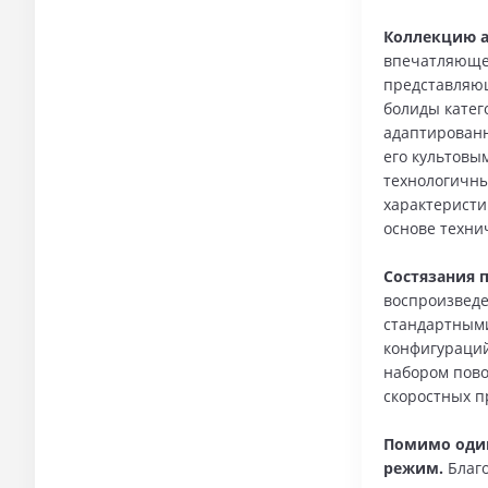
Коллекцию а
впечатляюще
представляющ
болиды катег
адаптированн
его культовым
технологичны
характеристи
основе техни
Состязания п
воспроизведе
стандартными
конфигураций
набором пово
скоростных 
Помимо один
режим.
Благ