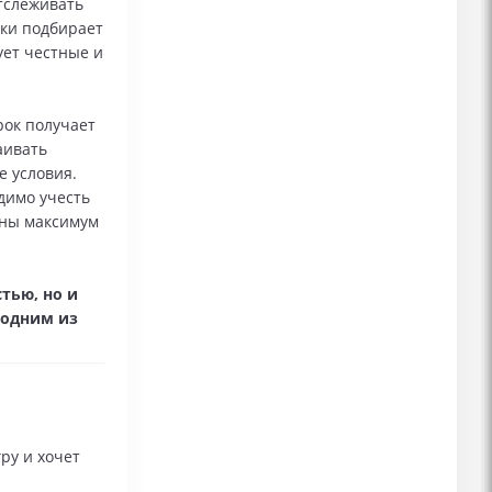
тслеживать
ски подбирает
ует честные и
ок получает
аивать
е условия.
димо учесть
ины максимум
стью, но и
g одним из
ру и хочет