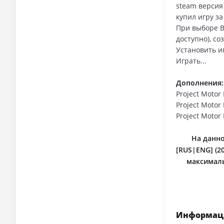
steam версия
купил игру за
При выборе В
доступно), с
Установить и
Играть...
Дополнения:
Project Motor 
Project Motor
Project Motor
На данно
[RUS|ENG] (2
максималь
Информаци