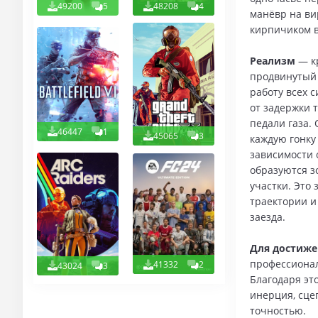
49200
5
48208
4
манёвр на ви
кирпичиком в
Реализм
— кр
продвинутый 
работу всех 
от задержки 
педали газа.
46447
1
45065
3
каждую гонку
зависимости 
образуются з
участки. Это
траектории и
заезда.
Для достиже
профессионал
41332
2
43024
3
Благодаря эт
инерция, сце
точностью.