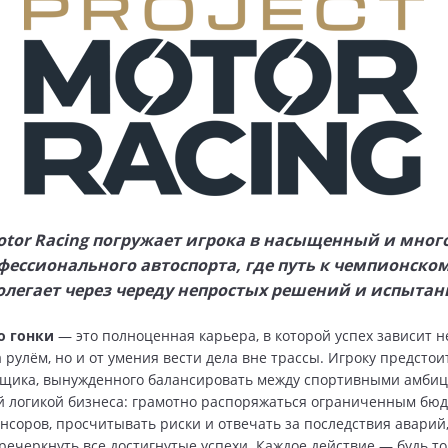
Motor Racing погружает игрока в насыщенный и мно
фессионального автоспорта, где путь к чемпионском
олегает через череду непростых решений и испытан
о гонки
— это полноценная карьера, в которой успех зависит не
 рулём, но и от умения вести дела вне трассы. Игроку предстои
нщика, вынужденного балансировать между спортивными амби
 логикой бизнеса: грамотно распоряжаться ограниченным бюд
нсоров, просчитывать риски и отвечать за последствия аварий
речеркнуть все достигнутые успехи. Каждое действие — будь т