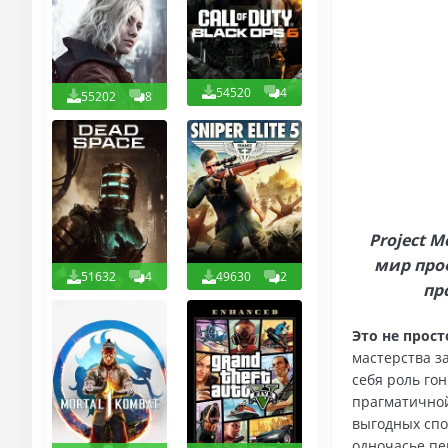
54520
4
55202
8
Project 
мир про
51632
4
49630
2
пр
Это не прост
мастерства за
себя роль го
прагматичной
выгодных спо
одночасье пе