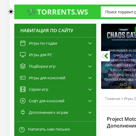
☀️
TORRENTS.WS
НАВИГАЦИЯ ПО САЙТУ
3.0
2.6
Игры по годам
WARHAMMER 40,00
Игры для PC
RESIDENT EVIL 9:
CHAOS GATE -
REQUIEM / BIOHAZARD
DAEMONHUNTERS 
REQUIEM - DELUXE
GRAND MASTER EDI
Подборки игр
EDITION V.BUILD
V.BUILD 2086514
22277314 [RUS|ENG]
CAPTURED 2 V.2.1.0.6
[RUS|ENG] (2022) 
Игры для консолей
(2026) PC ПИРАТКА
[RUS|ENG] (2026) PC
ПИРАТКА PORTABLE +
PORTABLE + ALL DLCS
ПИРАТКА PORTABLE
DLCS
Серии игр
Главная
»
Игры 2
Софт для консолей
Дополнения к играм
Project Mot
Дополнения
Написать нам письмо