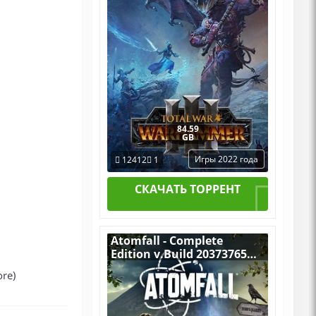
84.59
GB
Игры 2022 года
12412
1
СКАЧАТЬ ТОРРЕНТ
Atomfall - Complete
Edition v.Build 20373765
[RUS|ENG] (2025) PC
re)
Пиратка Portable + All
DLCs