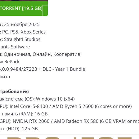
TORRENT [19.5 GB]
а:
25 ноября 2025
:
PC, PS5, Xbox Series
к:
Straight4 Studios
iants Software
:
Одиночная, Онлайн, Кооператив
я:
RePack
5.0.0 9484/27223 + DLC - Year 1 Bundle
шита
требования
 система (OS): Windows 10 (x64)
U): Intel Core i5-8400 / AMD Ryzen 5 2600 (6 cores or more)
 память (RAM): 16 GB
GPU): NVIDIA RTX 2060 / AMD Radeon RX 580 (6 GB VRAM or mo
ке (HDD): 125 GB