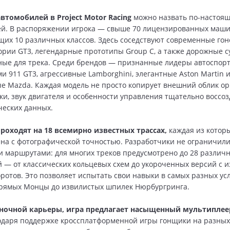
втомобилей в Project Motor Racing
можно назвать по-настоя
й. В распоряжении игрока — свыше 70 лицензированных маши
их 10 различных классов. Здесь соседствуют современные го
ории GT3, легендарные прототипы Group C, а также дорожные с
ые для трека. Среди брендов — признанные лидеры автоспорта
и 911 GT3, агрессивные Lamborghini, элегантные Aston Martin 
е Mazda. Каждая модель не просто копирует внешний облик о
ки, звук двигателя и особенности управления тщательно воссо
ческих данных.
роходят на 18 всемирно известных трассах,
каждая из котор
на с фотографической точностью. Разработчики не ограничил
 маршрутами: для многих треков предусмотрено до 28 различ
 — от классических кольцевых схем до укороченных версий с
ротов. Это позволяет испытать свои навыки в самых разных усл
прямых Монцы до извилистых шпилек Нюрбургринга.
очной карьеры, игра предлагает насыщенный мультипле
одаря поддержке кроссплатформенной игры гонщики на разных