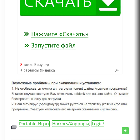
Portable Игры
,
Horrors/Хорроры
,
Logic/
Логические/Квест игры
,
Игры 2025 года
,
+
Action/Шутеры/Стрелялки игры
,
Игры для