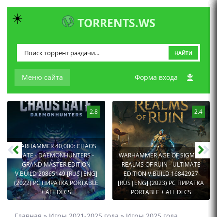
☀️
TORRENTS.WS
НАЙТИ
Меню сайта
Форма входа
2.8
2.4
WARHAMMER 40,000: CHAOS
GATE - DAEMONHUNTERS -
WARHAMMER AGE OF SIGMAR:
GRAND MASTER EDITION
REALMS OF RUIN - ULTIMATE
V.BUILD 20865149 [RUS|ENG]
EDITION V.BUILD 16842927
(2022) PC ПИРАТКА PORTABLE
[RUS|ENG] (2023) PC ПИРАТКА
+ ALL DLCS
PORTABLE + ALL DLCS
Главная
»
Игры 2021-2025 года
»
Игры 2025 года