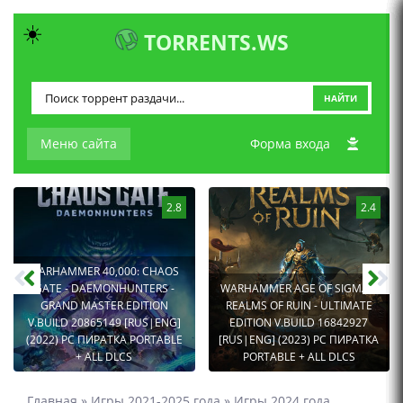
☀️
TORRENTS.WS
НАЙТИ
Меню сайта
Форма входа
2.8
2.4
WARHAMMER 40,000: CHAOS
GATE - DAEMONHUNTERS -
WARHAMMER AGE OF SIGMAR:
GRAND MASTER EDITION
REALMS OF RUIN - ULTIMATE
V.BUILD 20865149 [RUS|ENG]
EDITION V.BUILD 16842927
(2022) PC ПИРАТКА PORTABLE
[RUS|ENG] (2023) PC ПИРАТКА
+ ALL DLCS
PORTABLE + ALL DLCS
Главная
»
Игры 2021-2025 года
»
Игры 2024 года