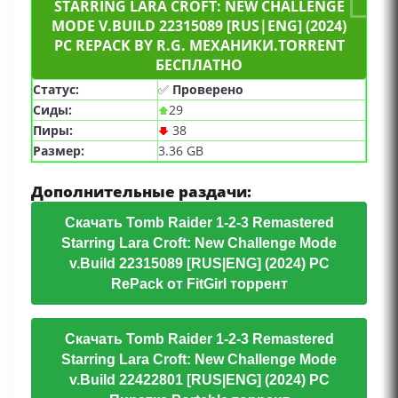
STARRING LARA CROFT: NEW CHALLENGE
MODE V.BUILD 22315089 [RUS|ENG] (2024)
PC REPACK BY R.G. МЕХАНИКИ.TORRENT
БЕСПЛАТНО
Статус:
✅
Проверено
Сиды:
29
Пиры:
38
Размер:
3.36 GB
Дополнительные раздачи:
Скачать Tomb Raider 1-2-3 Remastered
Starring Lara Croft: New Challenge Mode
v.Build 22315089 [RUS|ENG] (2024) PC
RePack от FitGirl торрент
Скачать Tomb Raider 1-2-3 Remastered
Starring Lara Croft: New Challenge Mode
v.Build 22422801 [RUS|ENG] (2024) PC