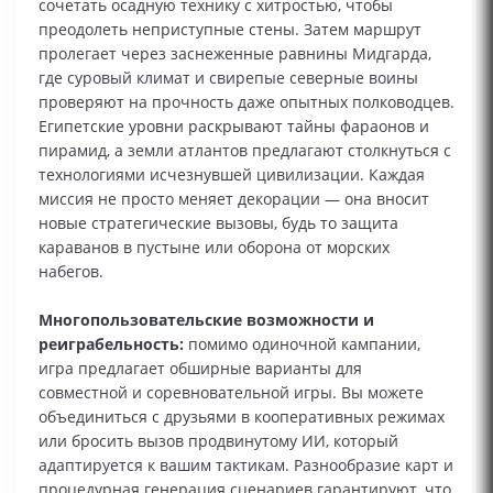
сочетать осадную технику с хитростью, чтобы
преодолеть неприступные стены. Затем маршрут
пролегает через заснеженные равнины Мидгарда,
где суровый климат и свирепые северные воины
проверяют на прочность даже опытных полководцев.
Египетские уровни раскрывают тайны фараонов и
пирамид, а земли атлантов предлагают столкнуться с
технологиями исчезнувшей цивилизации. Каждая
миссия не просто меняет декорации — она вносит
новые стратегические вызовы, будь то защита
караванов в пустыне или оборона от морских
набегов.
Многопользовательские возможности и
реиграбельность:
помимо одиночной кампании,
игра предлагает обширные варианты для
совместной и соревновательной игры. Вы можете
объединиться с друзьями в кооперативных режимах
или бросить вызов продвинутому ИИ, который
адаптируется к вашим тактикам. Разнообразие карт и
процедурная генерация сценариев гарантируют, что