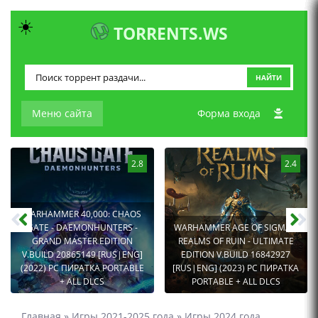
☀️
TORRENTS.WS
НАЙТИ
Меню сайта
Форма входа
2.8
2.4
WARHAMMER 40,000: CHAOS
GATE - DAEMONHUNTERS -
WARHAMMER AGE OF SIGMAR:
GRAND MASTER EDITION
REALMS OF RUIN - ULTIMATE
V.BUILD 20865149 [RUS|ENG]
EDITION V.BUILD 16842927
(2022) PC ПИРАТКА PORTABLE
[RUS|ENG] (2023) PC ПИРАТКА
+ ALL DLCS
PORTABLE + ALL DLCS
Главная
»
Игры 2021-2025 года
»
Игры 2024 года