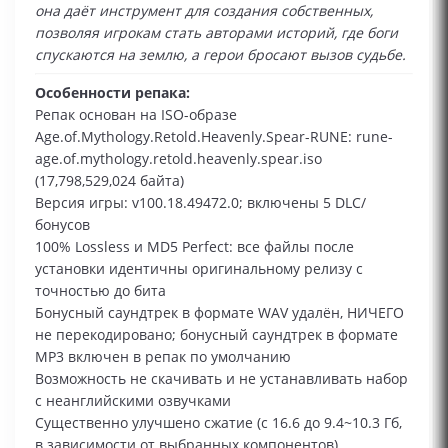
она даёт инструмент для создания собственных,
позволяя игрокам стать авторами историй, где боги
спускаются на землю, а герои бросают вызов судьбе.
Особенности репака:
Репак основан на ISO-образе
Age.of.Mythology.Retold.Heavenly.Spear-RUNE: rune-
age.of.mythology.retold.heavenly.spear.iso
(17,798,529,024 байта)
Версия игры: v100.18.49472.0; включены 5 DLC/
бонусов
100% Lossless и MD5 Perfect: все файлы после
установки идентичны оригинальному релизу с
точностью до бита
Бонусный саундтрек в формате WAV удалён, НИЧЕГО
не перекодировано; бонусный саундтрек в формате
MP3 включен в репак по умолчанию
Возможность не скачивать и не устанавливать набор
с неанглийскими озвучками
Существенно улучшено сжатие (с 16.6 до 9.4~10.3 Гб,
в зависимости от выбранных компонентов)