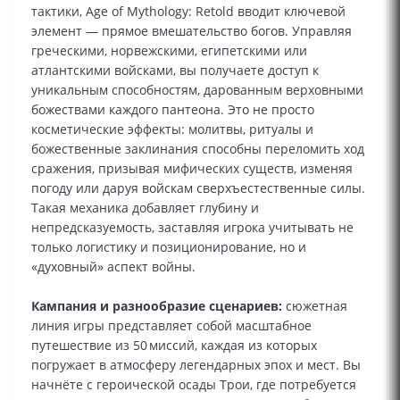
тактики, Age of Mythology: Retold вводит ключевой
элемент — прямое вмешательство богов. Управляя
греческими, норвежскими, египетскими или
атлантскими войсками, вы получаете доступ к
уникальным способностям, дарованным верховными
божествами каждого пантеона. Это не просто
косметические эффекты: молитвы, ритуалы и
божественные заклинания способны переломить ход
сражения, призывая мифических существ, изменяя
погоду или даруя войскам сверхъестественные силы.
Такая механика добавляет глубину и
непредсказуемость, заставляя игрока учитывать не
только логистику и позиционирование, но и
«духовный» аспект войны.
Кампания и разнообразие сценариев:
сюжетная
линия игры представляет собой масштабное
путешествие из 50 миссий, каждая из которых
погружает в атмосферу легендарных эпох и мест. Вы
начнёте с героической осады Трои, где потребуется