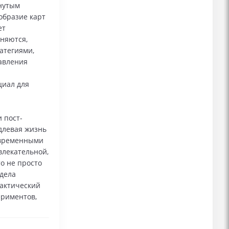
инутым
образие карт
ет
няются,
атегиями,
авления
циал для
 пост-
длевая жизнь
современными
влекательной,
о не просто
 дела
тактический
ериментов,