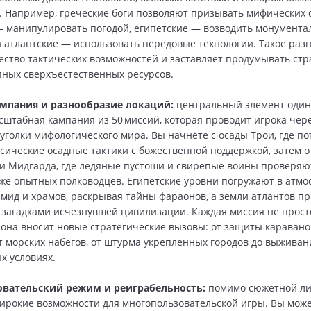
. Например, греческие боги позволяют призывать мифических 
 манипулировать погодой, египетские — возводить монумент
а атлантские — использовать передовые технологии. Такое раз
ество тактических возможностей и заставляет продумывать стр
пных сверхъестественных ресурсов.
мпания и разнообразие локаций:
центральный элемент один
штабная кампания из 50 миссий, которая проводит игрока чер
уголки мифологического мира. Вы начнёте с осады Трои, где по
ссические осадные тактики с божественной поддержкой, затем о
и Мидгарда, где ледяные пустоши и свирепые воины проверяю
же опытных полководцев. Египетские уровни погружают в атмо
мид и храмов, раскрывая тайны фараонов, а земли атлантов п
с загадками исчезнувшей цивилизации. Каждая миссия не прост
она вносит новые стратегические вызовы: от защиты каравано
т морских набегов, от штурма укреплённых городов до выживан
х условиях.
вательский режим и реиграбельность:
помимо сюжетной ли
ирокие возможности для многопользовательской игры. Вы мож