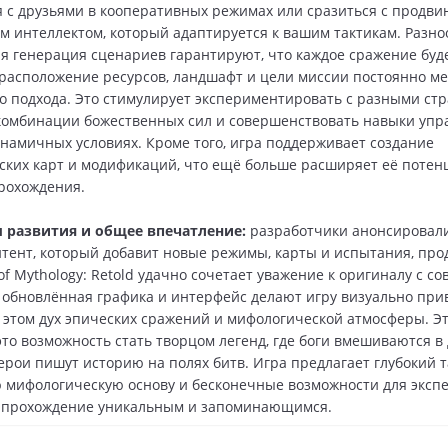
 с друзьями в кооперативных режимах или сразиться с продв
м интеллектом, который адаптируется к вашим тактикам. Разно
я генерация сценариев гарантируют, что каждое сражение буд
расположение ресурсов, ландшафт и цели миссии постоянно ме
го подхода. Это стимулирует экспериментировать с разными стр
комбинации божественных сил и совершенствовать навыки упр
намичных условиях. Кроме того, игра поддерживает создание
ских карт и модификаций, что ещё больше расширяет её потен
рохождения.
 развития и общее впечатление:
разработчики анонсировали
тент, который добавит новые режимы, карты и испытания, про
 of Mythology: Retold удачно сочетает уважение к оригиналу с 
 обновлённая графика и интерфейс делают игру визуально при
 этом дух эпических сражений и мифологической атмосферы. Эт
это возможность стать творцом легенд, где боги вмешиваются в
герои пишут историю на полях битв. Игра предлагает глубокий 
ю мифологическую основу и бесконечные возможности для эксп
е прохождение уникальным и запоминающимся.