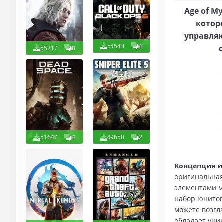
Age of M
котор
управля
54543
4
55217
8
51647
4
49650
2
Концепция и
оригинальная
элементами м
набор юнитов
можете возгл
обладает уни