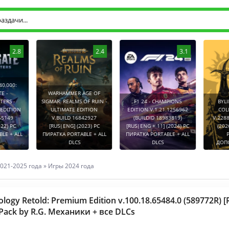
2.8
2.4
3.1
0:
WARHAMMER AGE OF
-
SIGMAR: REALMS OF RUIN -
F1 24 - CHAMPIONS
BYLINA (
TION
ULTIMATE EDITION
EDITION V.1.21.1256962
COLLECT
9
V.BUILD 16842927
(BUILDID 18983819)
V.2288752
PC
[RUS|ENG] (2023) PC
[RUS|ENG + 11] (2024) PC
(2026) P
 ALL
ПИРАТКА PORTABLE + ALL
ПИРАТКА PORTABLE + ALL
PORT
DLCS
DLCS
ДОПОЛНЕ
021-2025 года
»
Игры 2024 года
ology Retold: Premium Edition v.100.18.65484.0 (589772R)
ePack by R.G. Механики + все DLCs