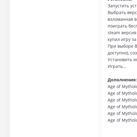
Запустить ус
Выбрать верс
взломанная ве
поиграть бес
steam версия
купил игру за
При выборе В
доступно), с
Установить и
Играть...
Дополнения:
Age of Mytholo
Age of Mytholo
Age of Mythol
Age of Mythol
Age of Mythol
Age of Mythol