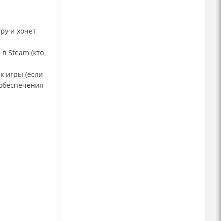
ру и хочет
в Steam (кто
к игры (если
 обеспечения