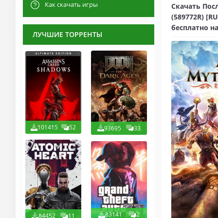
Как скачать игры
Скачать Посл
(589772R) [R
бесплатно на
ЛУЧШИЕ ТОРРЕНТЫ
101415
52
93695
33
83141
2
84452
11