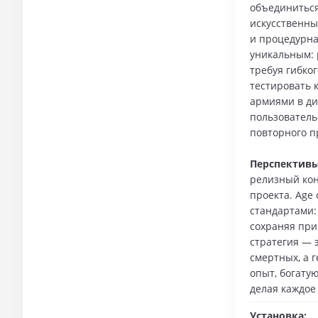
объединиться
искусственны
и процедурна
уникальным: 
требуя гибко
тестировать 
армиями в ди
пользователь
повторного п
Перспективы
релизный кон
проекта. Age
стандартами:
сохраняя при
стратегия — 
смертных, а 
опыт, богату
делая каждо
Установка: