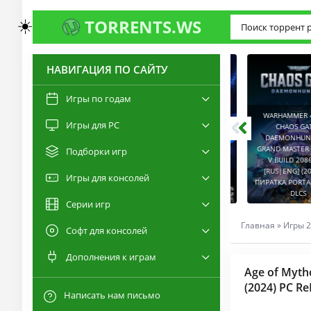
☀️
TORRENTS.WS
НАВИГАЦИЯ ПО САЙТУ
3.0
2.6
Игры по годам
WARHAMMER 40,00
Игры для PC
RESIDENT EVIL 9:
CHAOS GATE -
REQUIEM / BIOHAZARD
DAEMONHUNTERS 
REQUIEM - DELUXE
GRAND MASTER EDI
Подборки игр
EDITION V.BUILD
V.BUILD 2086514
22277314 [RUS|ENG]
CAPTURED 2 V.2.1.0.6
[RUS|ENG] (2022) 
Игры для консолей
(2026) PC ПИРАТКА
[RUS|ENG] (2026) PC
ПИРАТКА PORTABLE +
PORTABLE + ALL DLCS
ПИРАТКА PORTABLE
DLCS
Серии игр
Главная
»
Игры 2
Софт для консолей
Дополнения к играм
Age of Myth
(2024) PC R
Написать нам письмо