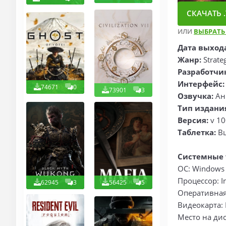
СКАЧАТЬ .
ИЛИ
ВЫБРАТЬ
Дата выход
Жанр:
Strate
Разработчи
Интерфейс:
74671
0
73901
3
Озвучка:
Анг
Тип издани
Версия:
v 10
Таблетка:
В
Системные 
ОС: Windows 
Процессор: I
62945
3
56425
5
Оперативная
Видеокарта: N
Место на дис