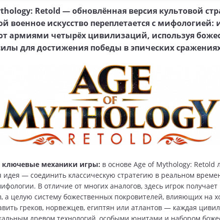
ythology: Retold — обновлённая версия культовой стр
ой военное искусство переплетается с мифологией: 
ют армиями четырёх цивилизаций, используя боже
силы для достижения победы в эпических сражениях
 ключевые механики игры:
в основе Age of Mythology: Retold
 идея — соединить классическую стратегию в реальном време
ифологии. В отличие от многих аналогов, здесь игрок получает
, а целую систему божественных покровителей, влияющих на х
авить греков, норвежцев, египтян или атлантов — каждая циви
кальным древом технологий, особыми юнитами и набором бож