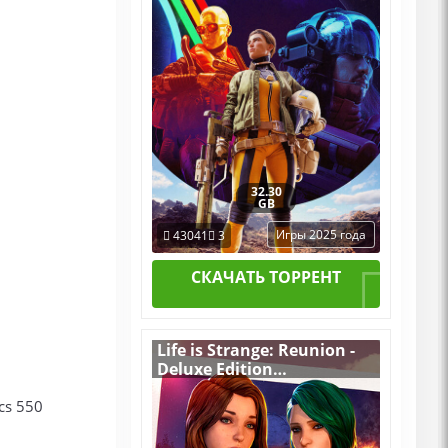
32.30
GB
Игры 2025 года
43041
3
СКАЧАТЬ ТОРРЕНТ
Life is Strange: Reunion -
Deluxe Edition
v.Build 22313698
cs 550
[RUS|ENG] (2026) PC
Пиратка Portable + All
DLCs