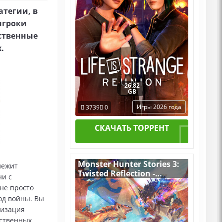
атегии, в
игроки
ственные
.
26.82
GB
Игры 2026 года
3739
0
СКАЧАТЬ ТОРРЕНТ
Monster Hunter Stories 3:
 лежит
Twisted Reflection -
ни с
Premium Deluxe Edition
 не просто
v.Build 22373924
од войны. Вы
[RUS|ENG] (2026) PC
лизация
Пиратка Portable + All
DLCs
ественных