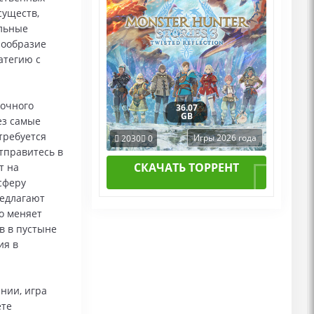
существ,
альные
нообразие
атегию с
очного
36.07
GB
ез самые
требуется
Игры 2026 года
2030
0
тправитесь в
СКАЧАТЬ ТОРРЕНТ
т на
сферу
редлагают
о меняет
в в пустыне
ия в
нии, игра
ете