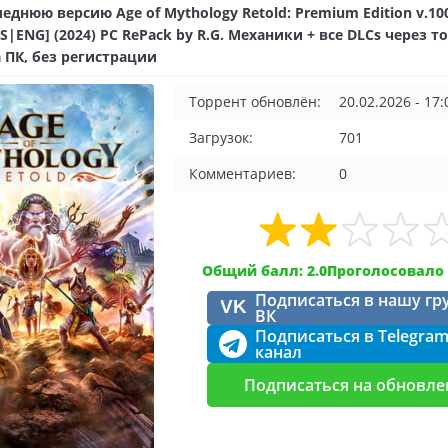
еднюю версию Age of Mythology Retold: Premium Edition v.100
US|ENG] (2024) PC RePack by R.G. Механики + все DLCs через т
 ПК, без регистрации
Торрент обновлён:
20.02.2026 - 17:
Загрузок:
701
Комментариев:
0
Общий балл: 2.0
Проголосовало 
Подписаться в нашу гр
VK
ВК
Подписаться в Telegra
канал
Подписаться на обновле