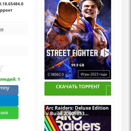
.18.65484.0
DLCs
оррент
08
99.9 GB
Игры 2023 года
3806
0
людей: 1
СКАЧАТЬ ТОРРЕНТ
уппу
m
Arc Raiders: Deluxe Edition
ния
v.Build 20609853
[RUS|ENG] (2025) PC
RePack от Механики