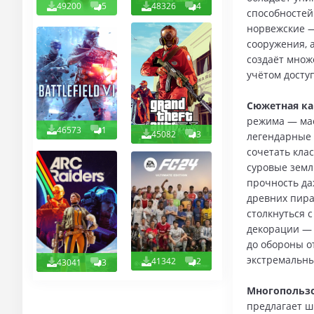
49200
5
48326
4
способностей
норвежские —
сооружения, 
создаёт множ
учётом досту
Сюжетная ка
режима — мас
46573
1
45082
3
легендарные 
сочетать кла
суровые земл
прочность да
древних пира
столкнуться 
декорации — 
до обороны о
экстремальны
41342
2
43041
3
Многопользо
предлагает ш