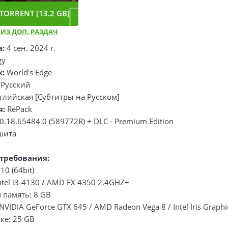
TORRENT [13.2 GB]
 ИЗ ДОП. РАЗДАЧ
а:
4 сен. 2024 г.
gy
к:
World's Edge
Русский
лийская [Субтитры на Русском]
я:
RePack
0.18.65484.0 (589772R) + DLC - Premium Edition
шита
требования:
10 (64bit)
ntel i3-4130 / AMD FX 4350 2.4GHZ+
 память: 8 GB
VIDIA GeForce GTX 645 / AMD Radeon Vega 8 / Intel Iris Graphi
ке: 25 GB