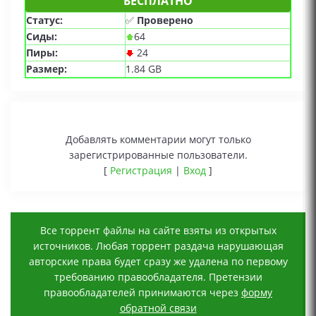
БЕСПЛАТНО
Статус:
✅
Проверено
Сиды:
64
Пиры:
24
Размер:
1.84 GB
Добавлять комментарии могут только
зарегистрированные пользователи.
[
Регистрация
|
Вход
]
Все торрент файлы на сайте взяты из открытых
источников. Любая торрент раздача нарушающая
авторские права будет сразу же удалена по первому
требованию правообладателя. Претензии
правообладателей принимаются через
форму
обратной связи