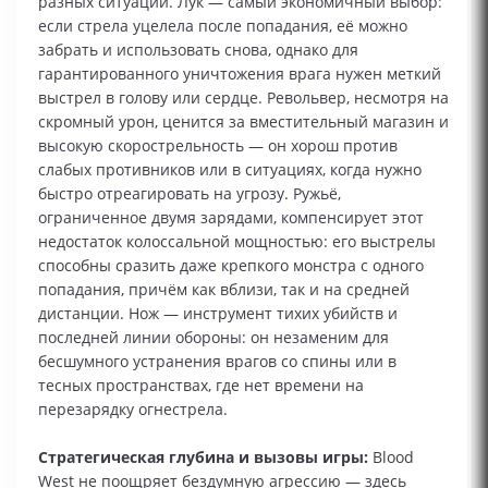
разных ситуаций. Лук — самый экономичный выбор:
если стрела уцелела после попадания, её можно
забрать и использовать снова, однако для
гарантированного уничтожения врага нужен меткий
выстрел в голову или сердце. Револьвер, несмотря на
скромный урон, ценится за вместительный магазин и
высокую скорострельность — он хорош против
слабых противников или в ситуациях, когда нужно
быстро отреагировать на угрозу. Ружьё,
ограниченное двумя зарядами, компенсирует этот
недостаток колоссальной мощностью: его выстрелы
способны сразить даже крепкого монстра с одного
попадания, причём как вблизи, так и на средней
дистанции. Нож — инструмент тихих убийств и
последней линии обороны: он незаменим для
бесшумного устранения врагов со спины или в
тесных пространствах, где нет времени на
перезарядку огнестрела.
Стратегическая глубина и вызовы игры:
Blood
West не поощряет бездумную агрессию — здесь