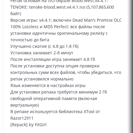
Репак основан на ISO-образе Blood.West.v4.4.1-
TENOKE: tenoke-blood.west.v4.4.1.iso (5,107,865,600
байт)
Версия игры: v4.4.1; включен Dead Man’s Promise DLC
100% Lossless и MD5 Perfect: все файлы после
установки идентичны оригинальному релизу с
точностью до бита
Улучшено сжатие (с 4.8 до 1.8 Гб)
Установка занимает 2-8 минут
После инсталляции игра занимает 4.8 Гб
После установки доступна опция проверки
контрольных сумм всех файлов, чтобы убедиться, что
репак установился нормально
Язык изменяется в настройках игры
Для установки репака требуется минимум 2 Гб
свободной оперативной памяти (включая
виртуальную)
В репаке используется библиотека XTool от
Razor12911
[Repack] by FitGirl