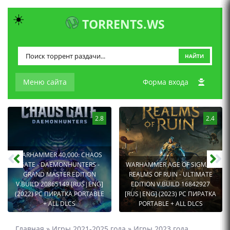
☀️
TORRENTS.WS
НАЙТИ
Меню сайта
Форма входа
2.8
2.4
WARHAMMER 40,000: CHAOS
GATE - DAEMONHUNTERS -
WARHAMMER AGE OF SIGMAR:
GRAND MASTER EDITION
REALMS OF RUIN - ULTIMATE
V.BUILD 20865149 [RUS|ENG]
EDITION V.BUILD 16842927
(2022) PC ПИРАТКА PORTABLE
[RUS|ENG] (2023) PC ПИРАТКА
+ ALL DLCS
PORTABLE + ALL DLCS
Главная
»
Игры 2021-2025 года
»
Игры 2023 года