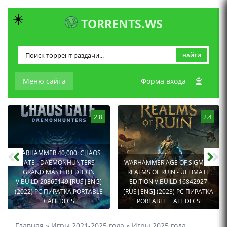
☀️
TORRENTS.WS
НАЙТИ
Меню сайта
Форма входа
2.8
2.4
WARHAMMER 40,000: CHAOS
GATE - DAEMONHUNTERS -
WARHAMMER AGE OF SIGMAR:
GRAND MASTER EDITION
REALMS OF RUIN - ULTIMATE
V.BUILD 20865149 [RUS|ENG]
EDITION V.BUILD 16842927
(2022) PC ПИРАТКА PORTABLE
[RUS|ENG] (2023) PC ПИРАТКА
+ ALL DLCS
PORTABLE + ALL DLCS
Главная
»
Игры 2021-2025 года
»
Игры 2025 года