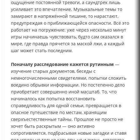
ощущение постоянной тревоги, а саундтрек лишь
усиливает это впечатление. Музыкальные темы то
замирают в напряжённой тишине, то нарастают,
предупреждая о приближающейся опасности. Всё это
работает на погружение: уже через несколько минут
игры начинаешь чувствовать, будто сам оказался в
мире, где правда прячется за маской лжи, а каждый
шаг может стать последним.
Поначалу расследование кажется рутинным
—
изучение старых документов, беседы с
немногочисленными свидетелями, попытки сложить
воедино обрывки информации. Но постепенно дело
приобретает совершенно иной масштаб. То, что
начиналось как попытка восстановить
справедливость для одной семьи, превращается в
опасное путешествие по местам, хранящим
сверхъестественные тайны. Прошлое не просто не
хочет быть раскрытым — оно активно
сопротивляется, подбрасывая новые загадки и ставя
под угрозу не только карьеру, но и жизнь детектива.