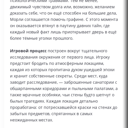
психологическими травмами. Тем не менее,
движимый чувством долга или, возможно, желанием
доказать себе, что он ещё способен на большие дела,
Морли соглашается помочь графине. С этого момента
он оказывается втянут в паутину давних тайн, где
каждый новый факт лишь приоткрывает дверь в ещё
более тёмные уголки прошлого.
Игровой процесс
построен вокруг тщательного
исследования окружения от первого лица. Игроку
предстоит бродить по атмосферным локациям,
каждая из которых пропитана духом ушедшей эпохи
и хранит собственные секреты. Среди мест, куда
заводит расследование, — заброшенные санатории с
обшарпанными коридорами и пыльными палатами, а
также мрачные особняки, чьи стены будто шепчут о
былых трагедиях. Каждая локация детально
проработана: от потрескавшейся краски на стенах до
забытых предметов, спрятанных в самых
неожиданных местах.