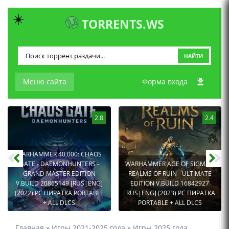
☀️
TORRENTS.WS
НАЙТИ
Меню сайта
Форма входа
2.8
2.4
WARHAMMER 40,000: CHAOS
GATE - DAEMONHUNTERS -
WARHAMMER AGE OF SIGMAR:
GRAND MASTER EDITION
REALMS OF RUIN - ULTIMATE
V.BUILD 20865149 [RUS|ENG]
EDITION V.BUILD 16842927
(2022) PC ПИРАТКА PORTABLE
[RUS|ENG] (2023) PC ПИРАТКА
+ ALL DLCS
PORTABLE + ALL DLCS
Главная
»
Игры 2021-2025 года
»
Игры 2025 года