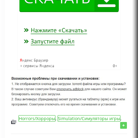
Horrors/Хорроры
,
Simulation/Симуляторы игры
,
Logic/Логические/Квест игры
,
FPS/Игры от 1
+
лица
,
Игры 2025 года
,
Игры для слабых ПК
,