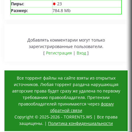
Пиры:
23
Размер:
784.8 Mb
Добавлять комментарии могут только
зарегистрированные пользователи.
[
Регистрация
|
Вход
]
Все торрент файлы на сайте взяты из открытых
источников. Любая торрент раздача нарушающая
авторские права будет сразу же удалена по первому
требованию правообладателя. Претензии
правообладателей принимаются через
форму
обратной связи
Copyright © 2025-2026 - TORRENTS.WS | Все права
защищены. |
Политика конфиденциальности