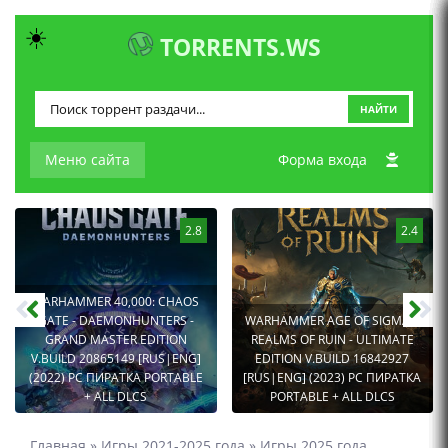
☀️
TORRENTS.WS
НАЙТИ
Меню сайта
Форма входа
2.8
2.4
WARHAMMER 40,000: CHAOS
GATE - DAEMONHUNTERS -
WARHAMMER AGE OF SIGMAR:
GRAND MASTER EDITION
REALMS OF RUIN - ULTIMATE
V.BUILD 20865149 [RUS|ENG]
EDITION V.BUILD 16842927
(2022) PC ПИРАТКА PORTABLE
[RUS|ENG] (2023) PC ПИРАТКА
+ ALL DLCS
PORTABLE + ALL DLCS
Главная
»
Игры 2021-2025 года
»
Игры 2025 года