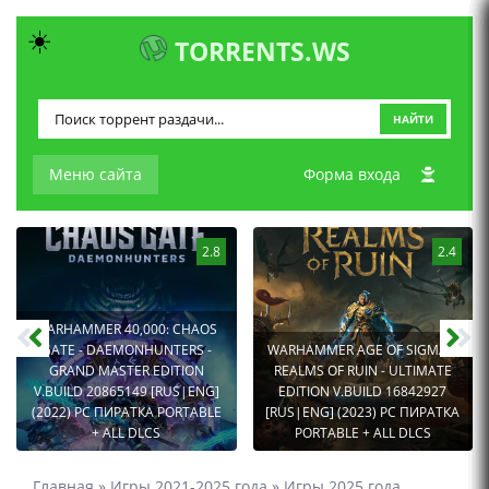
☀️
TORRENTS.WS
НАЙТИ
Меню сайта
Форма входа
2.8
2.4
WARHAMMER 40,000: CHAOS
GATE - DAEMONHUNTERS -
WARHAMMER AGE OF SIGMAR:
GRAND MASTER EDITION
REALMS OF RUIN - ULTIMATE
V.BUILD 20865149 [RUS|ENG]
EDITION V.BUILD 16842927
(2022) PC ПИРАТКА PORTABLE
[RUS|ENG] (2023) PC ПИРАТКА
+ ALL DLCS
PORTABLE + ALL DLCS
Главная
»
Игры 2021-2025 года
»
Игры 2025 года