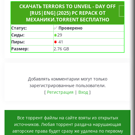
СКАЧАТЬ TERRORS TO UNVEIL - DAY OFF
[RUS|ENG] (2025) PC REPACK ОТ
МЕХАНИКИ.TORRENT БЕСПЛАТНО
Статус:
✅
Проверено
Сиды:
29
Пиры:
41
Размер:
2.76 GB
Добавлять комментарии могут только
зарегистрированные пользователи.
[
Регистрация
|
Вход
]
Все торрент файлы на сайте взяты из открытых
источников. Любая торрент раздача нарушающая
авторские права будет сразу же удалена по первому