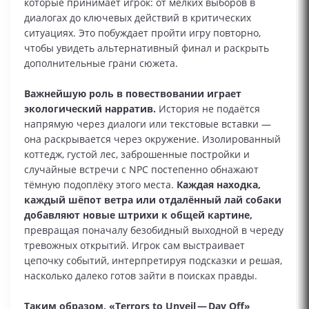
которые принимает игрок: от мелких выборов в
диалогах до ключевых действий в критических
ситуациях. Это побуждает пройти игру повторно,
чтобы увидеть альтернативный финал и раскрыть
дополнительные грани сюжета.
Важнейшую роль в повествовании играет
экологический нарратив.
История не подаётся
напрямую через диалоги или текстовые вставки —
она раскрывается через окружение. Изолированный
коттедж, густой лес, заброшенные постройки и
случайные встречи с NPC постепенно обнажают
тёмную подоплёку этого места.
Каждая находка,
каждый шёпот ветра или отдалённый лай собаки
добавляют новые штрихи к общей картине,
превращая поначалу безобидный выходной в череду
тревожных открытий. Игрок сам выстраивает
цепочку событий, интерпретируя подсказки и решая,
насколько далеко готов зайти в поисках правды.
Таким образом, «Terrors to Unveil — Day Off»