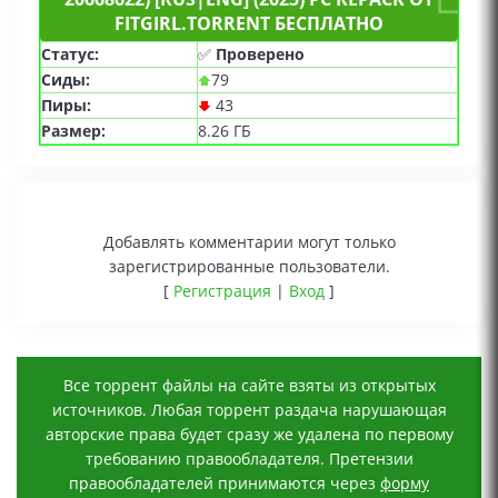
FITGIRL.TORRENT БЕСПЛАТНО
Статус:
✅
Проверено
Сиды:
79
Пиры:
43
Размер:
8.26 ГБ
Добавлять комментарии могут только
зарегистрированные пользователи.
[
Регистрация
|
Вход
]
Все торрент файлы на сайте взяты из открытых
источников. Любая торрент раздача нарушающая
авторские права будет сразу же удалена по первому
требованию правообладателя. Претензии
правообладателей принимаются через
форму