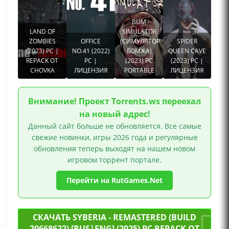
Драма, Эмоциональная, Стимпанк, Глубокий
сюжет, Протагонистка, Для одного игрока
BUM
LAND OF
SIMULATOR
ZOMBIES
OFFICE
(СИМУЛЯТОР
SPIDER
(2023) PC |
NO.41 (2022)
БОМЖА)
QUEEN CAVE
REPACK ОТ
PC |
(2023) PC
(2023) PC |
CHOVKA
ЛИЦЕНЗИЯ
PORTABLE
ЛИЦЕНЗИЯ
Внимание! Проект Torrents.ws переехал
на новый адрес!
Данный сайт больше не обновляется. Все самые
свежие новинки, игры 2026 года и регулярные
обновления теперь выходят на нашем новом
игровом торрент портале.
Перейти на RutGames.Net
СКАЧАТЬ SYBERIA - REMASTERED (BUILD
20668622) [RUS|ENG] (2025) PC REPACK ОТ