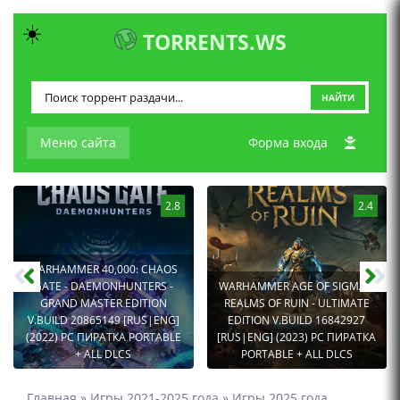
☀️
TORRENTS.WS
НАЙТИ
Меню сайта
Форма входа
2.8
2.4
WARHAMMER 40,000: CHAOS
GATE - DAEMONHUNTERS -
WARHAMMER AGE OF SIGMAR:
GRAND MASTER EDITION
REALMS OF RUIN - ULTIMATE
V.BUILD 20865149 [RUS|ENG]
EDITION V.BUILD 16842927
(2022) PC ПИРАТКА PORTABLE
[RUS|ENG] (2023) PC ПИРАТКА
+ ALL DLCS
PORTABLE + ALL DLCS
Главная
»
Игры 2021-2025 года
»
Игры 2025 года