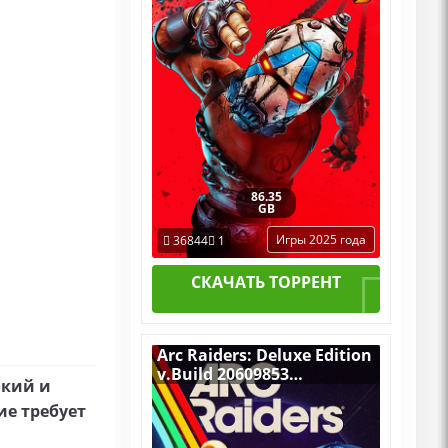
RePack by R.G. Механики
+ все Дополнения
86.35
GB
Игры 2025 года
36844
1
СКАЧАТЬ ТОРРЕНТ
Arc Raiders: Deluxe Edition
v.Build 20609853
окий и
[RUS|ENG] (2025) PC
е требует
RePack от Механики