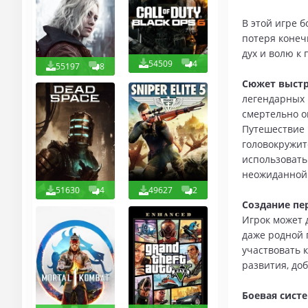
В этой игре б
потеря конеч
дух и волю к 
54509
4
55197
8
Сюжет выстр
легендарных 
смертельно о
Путешествие 
головокружит
использовать
неожиданной 
51630
4
49627
2
Создание пе
Игрок может 
даже родной 
участвовать 
развития, до
Боевая сист