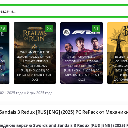
2.8
2.4
3.1
0:
WARHAMMER AGE OF
-
SIGMAR: REALMS OF RUIN -
F1 24 - CHAMPIONS
BYLINA (
TION
ULTIMATE EDITION
EDITION V.1.21.1256962
COLLECT
9
V.BUILD 16842927
(BUILDID 18983819)
V.2288752
PC
[RUS|ENG] (2023) PC
[RUS|ENG + 11] (2024) PC
(2026) P
 ALL
ПИРАТКА PORTABLE + ALL
ПИРАТКА PORTABLE + ALL
PORT
DLCS
DLCS
ДОПОЛНЕ
021-2025 года
»
Игры 2025 года
Sandals 3 Redux [RUS|ENG] (2025) PC RePack от Механик
еднюю версию Swords and Sandals 3 Redux [RUS|ENG] (2025) 