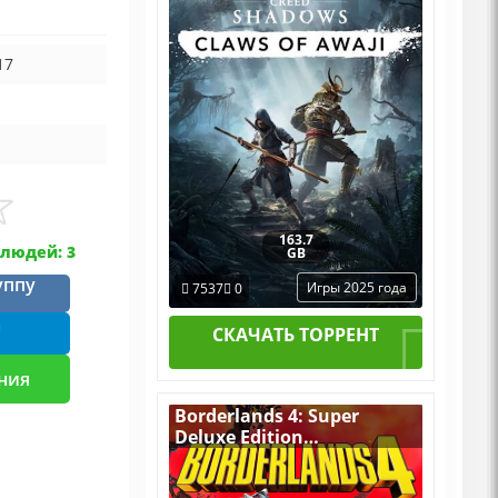
Механики со всеми DLCs
17
163.7
людей: 3
GB
уппу
Игры 2025 года
7537
0
m
СКАЧАТЬ ТОРРЕНТ
ния
Borderlands 4: Super
Deluxe Edition
v.Build 21971224
[RUS|ENG] (2025) PC