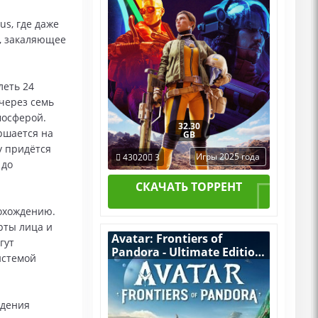
us, где даже
, закаляющее
леть 24
через семь
мосферой.
32.30
ршается на
GB
у придётся
Игры 2025 года
43020
3
 до
СКАЧАТЬ ТОРРЕНТ
охождению.
рты лица и
Avatar: Frontiers of
гут
Pandora - Ultimate Edition
истемой
(Аватар: Рубежи
Пандоры) [RUS|ENG]
(2024) PC RePack by R.G.
ждения
Механики + все DLC