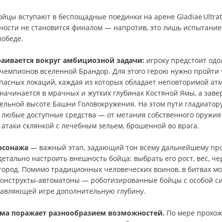
ойцы вступают в беспощадные поединки на арене Gladiae Ultrat
ности не становится финалом — напротив, это лишь испытание
победе.
аивается вокруг амбициозной задачи:
игроку предстоит одо
чемпионов вселенной Брандор. Для этого герою нужно пройти 
пасных локаций, каждая из которых обладает неповторимой ат
начинается в мрачных и жутких глубинах Костяной Ямы, а заве
ельной высоте Башни Головокружения. На этом пути гладиатор
 любые доступные средства — от метания собственного оружия
атаки склянкой с лечебным зельем, брошенной во врага.
рсонажа
— важный этап, задающий тон всему дальнейшему пр
детально настроить внешность бойца: выбрать его рост, вес, че
город. Помимо традиционных человеческих воинов, в битвах мо
конструкты‑автоматоны — роботизированные бойцы с особой с
бавляющей игре дополнительную глубину.
ема поражает разнообразием возможностей.
По мере прохо