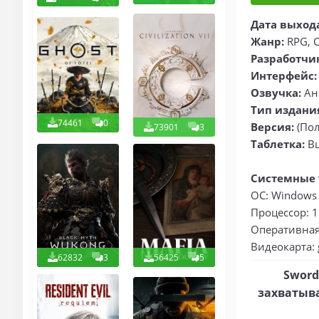
Дата выход
Жанр:
RPG, С
Разработчи
Интерфейс:
Озвучка:
Ан
Тип издани
74461
0
Версия:
(Пол
73901
3
Таблетка:
В
Системные 
ОС: Windows 7
Процессор: 1
Оперативная 
Видеокарта: 
62832
3
56425
5
Sword
захватыв