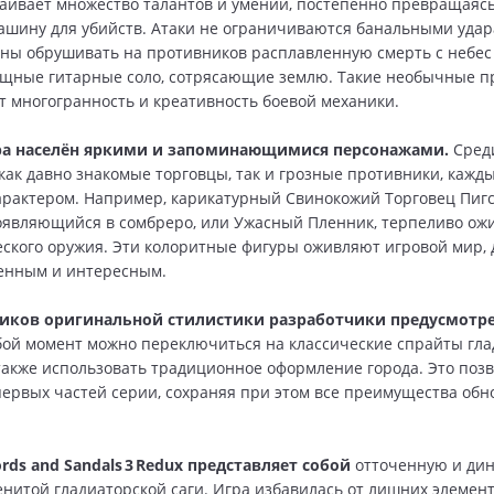
аивает множество талантов и умений, постепенно превращаясь
шину для убийств. Атаки не ограничиваются банальными уда
ны обрушивать на противников расплавленную смерть с небес
ощные гитарные соло, сотрясающие землю. Такие необычные 
 многогранность и креативность боевой механики.
а населён яркими и запоминающимися персонажами.
Сред
как давно знакомые торговцы, так и грозные противники, кажды
арактером. Например, карикатурный Свинокожий Торговец Пигс
оявляющийся в сомбреро, или Ужасный Пленник, терпеливо о
еского оружия. Эти колоритные фигуры оживляют игровой мир, 
енным и интересным.
иков оригинальной стилистики разработчики предусмотр
ой момент можно переключиться на классические спрайты гла
 также использовать традиционное оформление города. Это поз
первых частей серии, сохраняя при этом все преимущества обн
rds and Sandals 3 Redux представляет собой
отточенную и ди
нитой гладиаторской саги. Игра избавилась от лишних элемент