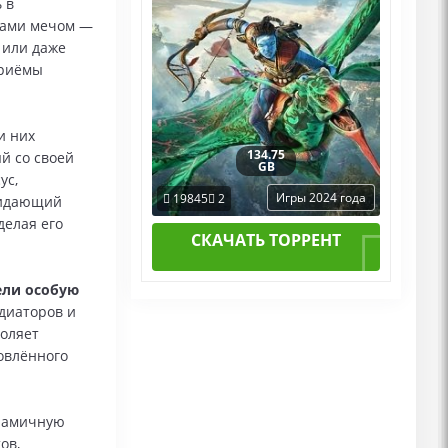
 в
рами мечом —
 или даже
приёмы
и них
134.75
й со своей
GB
ус,
Игры 2024 года
19845
2
жидающий
делая его
СКАЧАТЬ ТОРРЕНТ
ели особую
диаторов и
воляет
овлённого
намичную
ов,