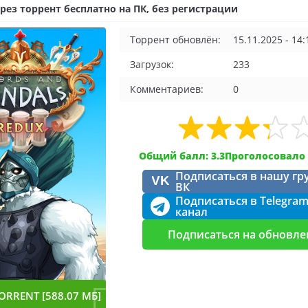
рез торрент бесплатно на ПК, без регистрации
Торрент обновлён:
15.11.2025 - 14:
Загрузок:
233
Комментариев:
0
Общий балл: 3.3
Проголосовало 
Подписаться в нашу гр
VK
ВК
Подписаться в Telegra
канал
Подписаться на обновле
ORRENT [588.07 МБ]