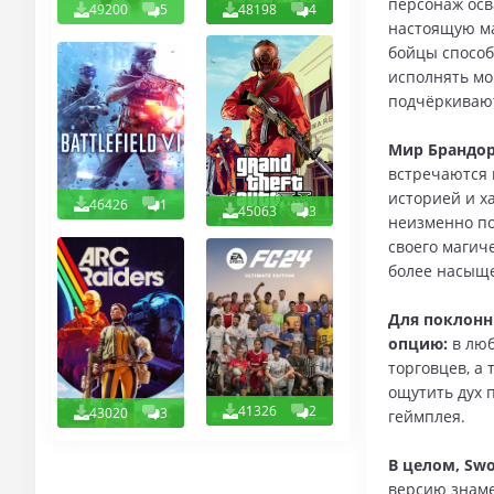
персонаж осв
49200
5
48198
4
настоящую ма
бойцы способ
исполнять м
подчёркивают
Мир Брандор
встречаются 
историей и х
46426
1
45063
3
неизменно п
своего магич
более насыщ
Для поклонн
опцию:
в люб
торговцев, а
ощутить дух 
41326
2
43020
3
геймплея.
В целом, Swo
версию знаме