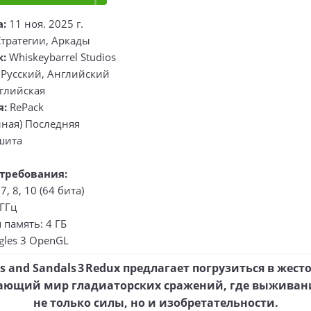
а:
11 ноя. 2025 г.
тратегии, Аркады
к:
Whiskeybarrel Studios
Русский, Английский
глийская
я:
RePack
ная) Последняя
шита
требования:
, 8, 10 (64 бита)
ГГц
память: 4 ГБ
gles 3 OpenGL
s and Sandals 3 Redux предлагает погрузиться в жест
ающий мир гладиаторских сражений, где выживани
не только силы, но и изобретательности.