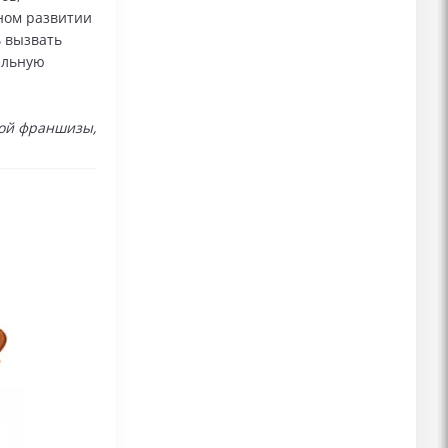
ном развитии
ь вызвать
ельную
вой франшизы,