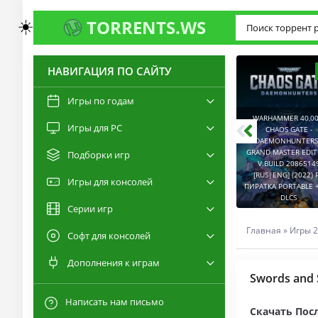
☀️
TORRENTS.WS
НАВИГАЦИЯ ПО САЙТУ
3.0
2.6
Игры по годам
WARHAMMER 40,00
Игры для PC
RESIDENT EVIL 9:
CHAOS GATE -
REQUIEM / BIOHAZARD
DAEMONHUNTERS 
REQUIEM - DELUXE
GRAND MASTER EDI
Подборки игр
EDITION V.BUILD
V.BUILD 2086514
22277314 [RUS|ENG]
CAPTURED 2 V.2.1.0.6
[RUS|ENG] (2022) 
Игры для консолей
(2026) PC ПИРАТКА
[RUS|ENG] (2026) PC
ПИРАТКА PORTABLE +
PORTABLE + ALL DLCS
ПИРАТКА PORTABLE
DLCS
Серии игр
Главная
»
Игры 2
Софт для консолей
Дополнения к играм
Swords and 
Написать нам письмо
Скачать Посл