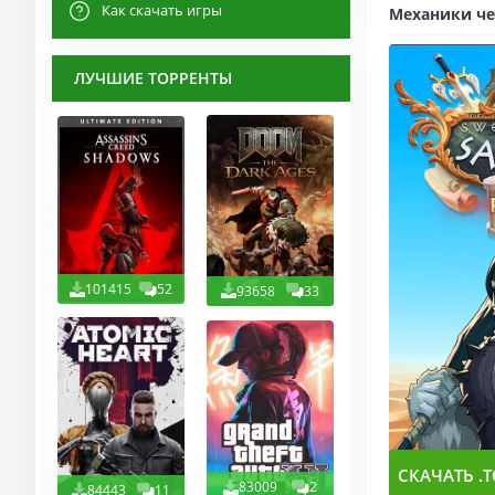
Как скачать игры
Механики че
ЛУЧШИЕ ТОРРЕНТЫ
101415
52
93658
33
СКАЧАТЬ .T
83009
2
84443
11