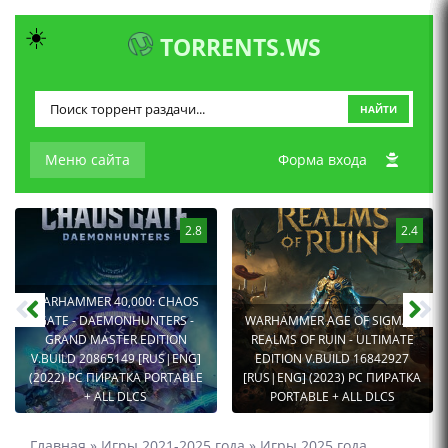
☀️
TORRENTS.WS
НАЙТИ
Меню сайта
Форма входа
2.8
2.4
WARHAMMER 40,000: CHAOS
GATE - DAEMONHUNTERS -
WARHAMMER AGE OF SIGMAR:
GRAND MASTER EDITION
REALMS OF RUIN - ULTIMATE
V.BUILD 20865149 [RUS|ENG]
EDITION V.BUILD 16842927
(2022) PC ПИРАТКА PORTABLE
[RUS|ENG] (2023) PC ПИРАТКА
+ ALL DLCS
PORTABLE + ALL DLCS
Главная
»
Игры 2021-2025 года
»
Игры 2025 года