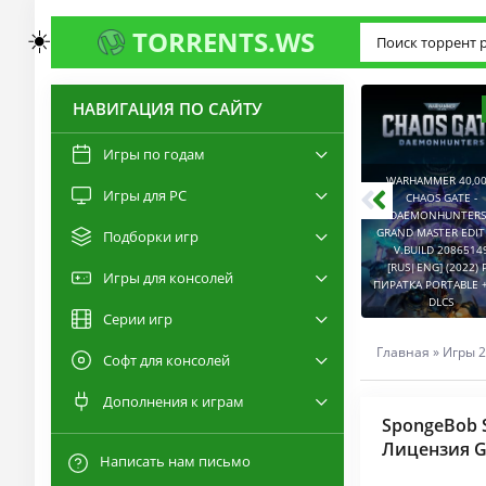
☀️
TORRENTS.WS
НАВИГАЦИЯ ПО САЙТУ
3.0
2.6
Игры по годам
WARHAMMER 40,00
Игры для PC
RESIDENT EVIL 9:
CHAOS GATE -
REQUIEM / BIOHAZARD
DAEMONHUNTERS 
REQUIEM - DELUXE
GRAND MASTER EDI
Подборки игр
EDITION V.BUILD
V.BUILD 2086514
22277314 [RUS|ENG]
CAPTURED 2 V.2.1.0.6
[RUS|ENG] (2022) 
Игры для консолей
(2026) PC ПИРАТКА
[RUS|ENG] (2026) PC
ПИРАТКА PORTABLE +
PORTABLE + ALL DLCS
ПИРАТКА PORTABLE
DLCS
Серии игр
Главная
»
Игры 2
Софт для консолей
Дополнения к играм
SpongeBob Sq
Лицензия G
Написать нам письмо