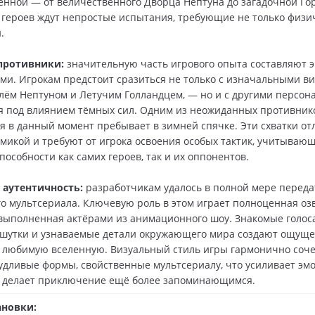
енной — от величественного Дворца Нептуна до загадочной Го
 героев ждут непростые испытания, требующие не только физи
.
противники:
значительную часть игрового опыта составляют 
ами. Игрокам предстоит сразиться не только с изначальными 
лём Нептуном и Летучим Голландцем, — но и с другими персон
 под влиянием тёмных сил. Одним из неожиданных противник
ая в данный момент пребывает в зимней спячке. Эти схватки о
микой и требуют от игрока освоения особых тактик, учитываю
особности как самих героев, так и их оппонентов.
 аутентичность:
разработчикам удалось в полной мере переда
о мультсериала. Ключевую роль в этом играет полноценная оз
выполненная актёрами из анимационного шоу. Знакомые голоса
 шутки и узнаваемые детали окружающего мира создают ощущ
 любимую вселенную. Визуальный стиль игры гармонично соче
удливые формы, свойственные мультсериалу, что усиливает эм
и делает приключение ещё более запоминающимся.
ановки: