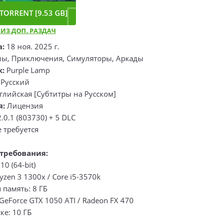
TORRENT [9.53 GB]
 ИЗ ДОП. РАЗДАЧ
а:
18 ноя. 2025 г.
ы, Приключения, Симуляторы, Аркады
к:
Purple Lamp
Русский
лийская [Субтитры на Русском]
я:
Лицензия
2.0.1 (803730) + 5 DLC
 требуется
требования:
0 (64-bit)
yzen 3 1300x / Core i5-3570k
память: 8 ГБ
GeForce GTX 1050 ATI / Radeon FX 470
ке: 10 ГБ