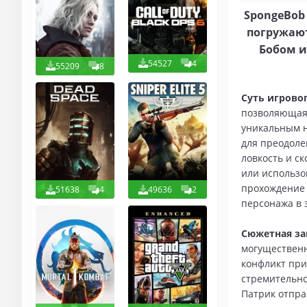
SpongeBob 
погружают
Бобом и
54527
4
55209
8
Суть игровог
позволяющая 
уникальным н
для преодоле
ловкость и с
или использо
прохождение 
51638
4
49636
2
персонажа в 
Сюжетная за
могущественн
конфликт при
стремительно
Патрик отпра