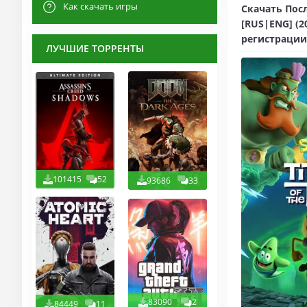
Как скачать игры
Скачать Посл
[RUS|ENG] (2
регистрации
ЛУЧШИЕ ТОРРЕНТЫ
101415
52
93686
33
83090
2
84449
11