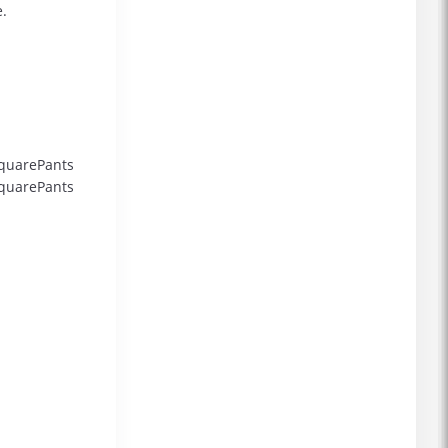
.
SquarePants
SquarePants