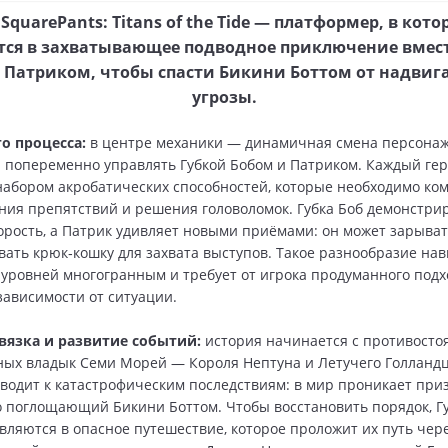
SquarePants: Titans of the Tide — платформер, в кот
ся в захватывающее подводное приключение вмест
 Патриком, чтобы спасти Бикини Боттом от надви
угрозы.
о процесса:
в центре механики — динамичная смена персонаж
попеременно управлять Губкой Бобом и Патриком. Каждый гер
абором акробатических способностей, которые необходимо ко
ния препятствий и решения головоломок. Губка Боб демонстри
корость, а Патрик удивляет новыми приёмами: он может зарыват
вать крюк‑кошку для захвата выступов. Такое разнообразие нав
уровней многогранным и требует от игрока продуманного подх
зависимости от ситуации.
вязка и развитие событий:
история начинается с противосто
ых владык Семи Морей — Короля Нептуна и Летучего Голландц
водит к катастрофическим последствиям: в мир проникает при
 поглощающий Бикини Боттом. Чтобы восстановить порядок, Гу
вляются в опасное путешествие, которое проложит их путь чер