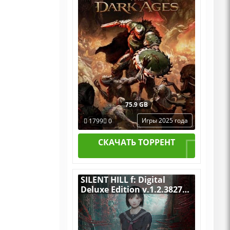
75.9 GB
Игры 2025 года
1799
0
СКАЧАТЬ ТОРРЕНТ
SILENT HILL f: Digital
Deluxe Edition v.1.2.382755
[RUS|ENG] (2025) PC
Пиратка Portable + ALL
DLC