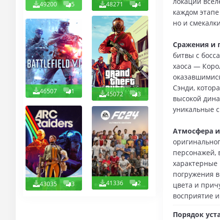
локации всел
49200
5
48271
4
каждом этапе
но и смекалки
Сражения и 
битвы с босс
хаоса — Коро
оказавшимися
Сэнди, котор
46507
1
45072
3
высокой дина
уникальные сп
Атмосфера и
оригинальног
персонажей, 
характерные
погружения в
41336
2
43035
3
цвета и прич
восприятие 
Порядок уст