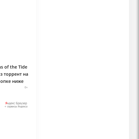
 of the Tide
ез торрент на
нопке ниже