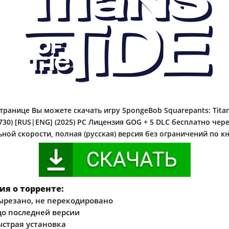
транице Вы можете скачать игру SpongeBob Squarepants: Titans
03730) [RUS|ENG] (2025) PC Лицензия GOG + 5 DLC бесплатно чер
ной скорости, полная (русская) версия без ограничений по к
я о торренте:
ырезано, не перекодировано
о последней версии
ыстрая установка