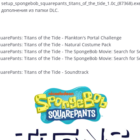
 setup_spongebob_squarepants_titans_of_the_tide_1.0c_(87368).exe
ь дополнения из папки DLC.
rePants: Titans of the Tide - Plankton's Portal Challenge
arePants: Titans of the Tide - Natural Costume Pack
arePants: Titans of the Tide - The SpongeBob Movie: Search for 
arePants: Titans of the Tide - The SpongeBob Movie: Search for 
arePants: Titans of the Tide - Soundtrack