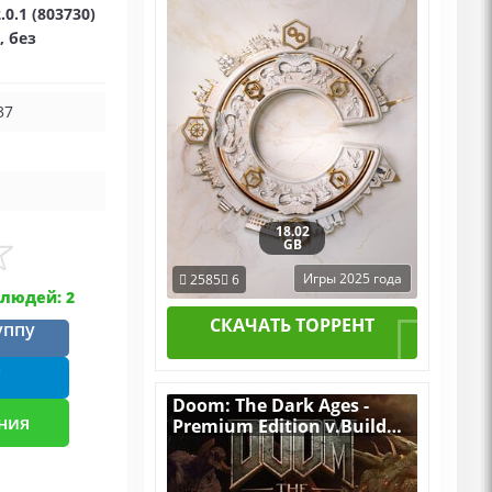
0.1 (803730)
, без
37
18.02
GB
Игры 2025 года
2585
6
людей: 2
СКАЧАТЬ ТОРРЕНТ
уппу
m
Doom: The Dark Ages -
ния
Premium Edition v.Build
20760608 [RUS|ENG] (2025)
PC RePack от Десептикон
со всеми Дополнениями