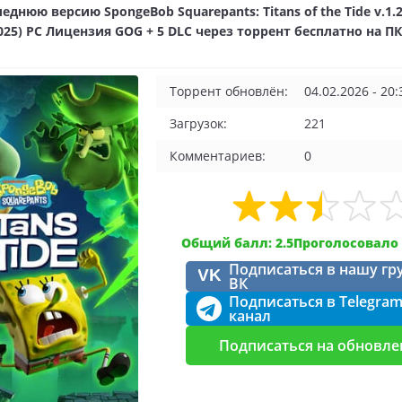
еднюю версию SpongeBob Squarepants: Titans of the Tide v.1.2.
025) PC Лицензия GOG + 5 DLC через торрент бесплатно на ПК
Торрент обновлён:
04.02.2026 - 20:
Загрузок:
221
Комментариев:
0
Общий балл: 2.5
Проголосовало 
Подписаться в нашу гр
VK
ВК
Подписаться в Telegra
канал
Подписаться на обновле