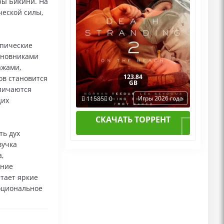
ры Бикини. На
ческой силы,
эпические
виновниками
ажами,
123.84
ов становится
GB
тличаются
Игры 2026 года
11585
0
щих
СКАЧАТЬ ТОРРЕНТ
ть дух
вучка
,
ение
тает яркие
оциональное