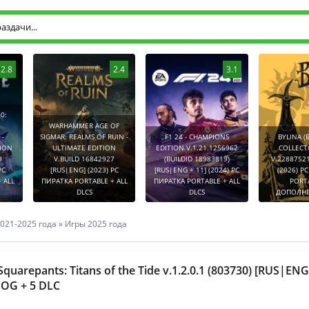
2.8
2.4
3.1
0:
WARHAMMER AGE OF
-
SIGMAR: REALMS OF RUIN -
F1 24 - CHAMPIONS
BYLINA (
TION
ULTIMATE EDITION
EDITION V.1.21.1256962
COLLECT
9
V.BUILD 16842927
(BUILDID 18983819)
V.2288752
PC
[RUS|ENG] (2023) PC
[RUS|ENG + 11] (2024) PC
(2026) P
 ALL
ПИРАТКА PORTABLE + ALL
ПИРАТКА PORTABLE + ALL
PORT
DLCS
DLCS
ДОПОЛНЕ
021-2025 года
»
Игры 2025 года
uarepants: Titans of the Tide v.1.2.0.1 (803730) [RUS|ENG
OG + 5 DLC