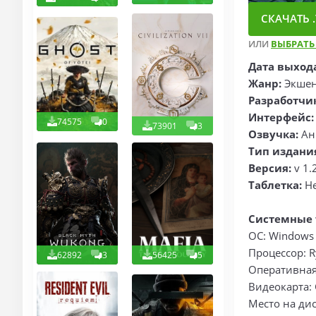
СКАЧАТЬ .
ИЛИ
ВЫБРАТЬ
Дата выход
Жанр:
Экшен
Разработчи
Интерфейс:
74575
0
73901
3
Озвучка:
Анг
Тип издани
Версия:
v 1.
Таблетка:
Не
Системные 
ОС: Windows 1
Процессор: R
62892
3
56425
5
Оперативная 
Видеокарта: 
Место на дис