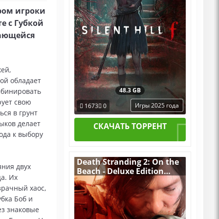
ором игроки
е с Губкой
гающейся
ей,
ой обладает
48.3 GB
мбинировать
рует свою
Игры 2025 года
1673
0
ься в грунт
ыков делает
СКАЧАТЬ ТОРРЕНТ
ода к выбору
Death Stranding 2: On the
яния двух
Beach - Deluxe Edition
а. Их
v.1.3.60.0 [RUS|ENG] (2026)
зрачный хаос,
PC Пиратка Portable + All
DLCs
бка Боб и
ез знаковые