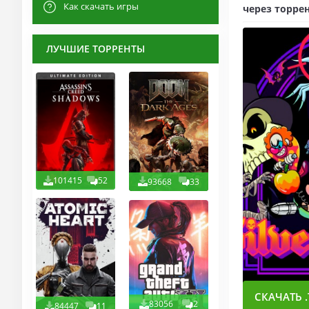
Как скачать игры
через торрен
ЛУЧШИЕ ТОРРЕНТЫ
101415
52
93668
33
СКАЧАТЬ .
83056
2
84447
11