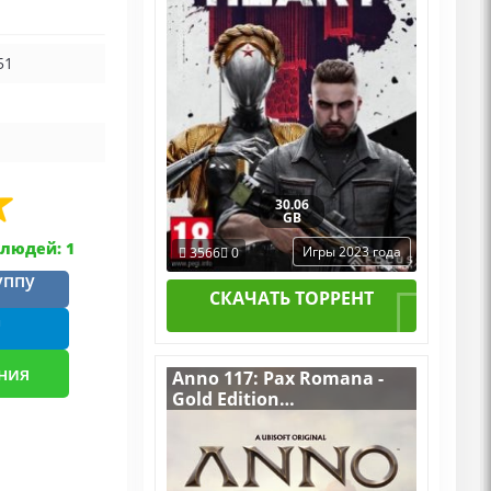
51
30.06
GB
людей: 1
Игры 2023 года
3566
0
уппу
СКАЧАТЬ ТОРРЕНТ
m
ния
Anno 117: Pax Romana -
Gold Edition
v.Build 22067006
[RUS|ENG] (2025) PC
Пиратка Portable + All
DLCs