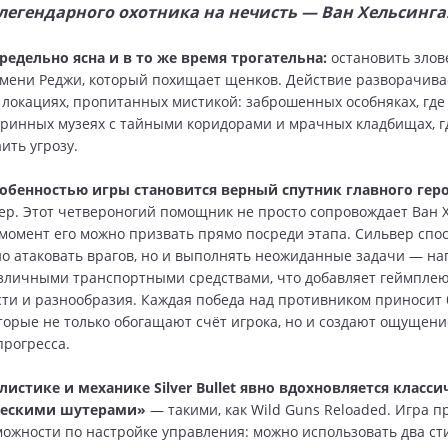
легендарного охотника на нечисть — Ван Хельсинга
редельно ясна и в то же время трогательна:
остановить злов
мени Реджи, который похищает щенков. Действие разворачива
локациях, пропитанных мистикой: заброшенных особняках, где
аринных музеях с тайными коридорами и мрачных кладбищах, г
ить угрозу.
обенностью игры становится верный спутник главного гер
ер. Этот четвероногий помощник не просто сопровождает Ван Х
момент его можно призвать прямо посреди этапа. Сильвер спо
но атаковать врагов, но и выполнять неожиданные задачи — на
зличными транспортными средствами, что добавляет геймпле
ти и разнообразия. Каждая победа над противником приносит
торые не только обогащают счёт игрока, но и создают ощущени
прогресса.
листике и механике Silver Bullet явно вдохновляется класс
ческими шутерами»
— такими, как Wild Guns Reloaded. Игра п
ожности по настройке управления: можно использовать два ст