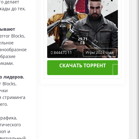
о делает
ады до тех,
рывают
ror Blocks,
29.71
ельное
ГБ
знообразное
Игры 2023 года
84447
11
образие
иками.
СКАЧАТЬ ТОРРЕНТ
о лидеров.
 Blocks,
очки
я стриминга
его.
графика,
гического
поп и
 визуальный