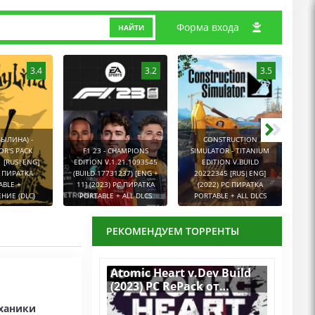
Форма входа
НАЙТИ
3.4
3.2
3.5
БЫЛИНА) -
CONSTRUCTION
OR'S PACK
F1 23 - CHAMPIONS
SIMULATOR - TITANIUM
GR
1 [RUS|ENG]
EDITION V.1.21.1093545
EDITION V.BUILD
E
C ПИРАТКА
(BUILD 17731237) [ENG +
20222345 [RUS|ENG]
[
ABLE +
11] (2023) PC ПИРАТКА
(2022) PC ПИРАТКА
ПИР
НИЕ (DLC)
PORTABLE + ALL DLCS
PORTABLE + ALL DLCS
РЕКОМЕНДУЕМ ТОРРЕНТЫ
Atomic Heart v.Dev Build
(2023) PC RePack от
Chovka
еханики