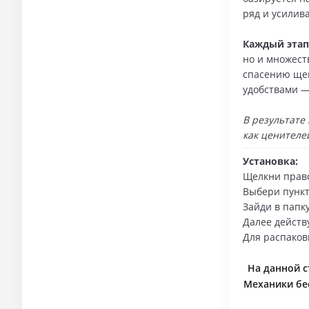
ряд и усилив
Каждый этап 
но и множест
спасению щен
удобствами —
В результате
как ценителей
Установка:
Щелкни право
Выбери пункт 
Зайди в папку
Далее действ
Для распаков
На данной ст
Механики бес