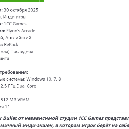
а:
30 октября 2025
, Инди игры
к:
1CC Games
во:
Flynn's Arcade
ий, Английский
я:
RePack
лная) Последняя
шита
требования:
е системы: Windows 10, 7, 8
2.5 ГГц Dual Core
 512 MB VRAM
ия 11
er Bullet от независимой студии 1CC Games представ
мичный инди‑экшен, в котором игрок берёт на себя