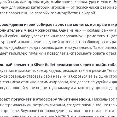
адный стик или привычную комбинацию клавиатуры и мыши. Эт
пным для разных категорий игроков — от поклонников ретро‑арк
тает современные способы взаимодействия с игрой.
прохождения игрок собирает золотые монеты, которые отк
полнительным возможностям.
Одна из них — особый режим Ter
ий собой набор увлекательных головоломок. Кроме того, тщат
 уровней и выполнение заданий позволяют разблокировать ра
ощных дробовиков до грозных ракетных установок. Такое разно
даёт геймплею глубину и позволяет экспериментировать с такт
ьный элемент в Silver Bullet реализован через онлайн‑табл
ует как в классическом аркадном режиме, так и в режиме Terror
оков совершенствовать свои навыки и бороться за высшие стр
и этом игра отлично оптимизирована, что делает её удобной дл
огут в полной мере оценить динамику и атмосферу происходящ
роект погружает в атмосферу 16‑битной эпохи.
Пиксель‑арт 
настраиваемыми ретро‑фильтрами, создаёт ощущение носталь
в прошлое. Звуковое сопровождение выполнено в стиле синти‑
а классическом звуковом чипе YM2612, что идеально дополняет