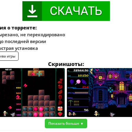
я о торренте:
ырезано, не перекодировано
о последней версии
ыстрая установка
ива игры
Скриншоты:
Показать больше