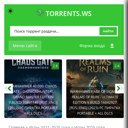
☀️
TORRENTS.WS
НАЙТИ
Меню сайта
Форма входа
2.8
2.4
WARHAMMER 40,000: CHAOS
GATE - DAEMONHUNTERS -
WARHAMMER AGE OF SIGMAR:
GRAND MASTER EDITION
REALMS OF RUIN - ULTIMATE
V.BUILD 20865149 [RUS|ENG]
EDITION V.BUILD 16842927
(2022) PC ПИРАТКА PORTABLE
[RUS|ENG] (2023) PC ПИРАТКА
+ ALL DLCS
PORTABLE + ALL DLCS
Главная
»
Игры 2021-2025 года
»
Игры 2025 года