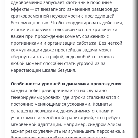
одновременно запускает хаотичные побочные
эффекты — от внезапного изменения размеров до
кратковременной неуязвимости с последующей
беспомощностью. Чтобы координировать действия,
игроки используют голосовой чат: он критически
важен при прохождении комнат, сражениях с
противниками и организации саботажа. Без чёткой
коммуникации даже простейшая задача может
обернуться катастрофой, ведь любой союзник в
любой момент способен стать угрозой из‑за
нарастающей шкалы безумия.
Особенности уровней и динамика прохождения:
каждый побег разворачивается на случайно
генерируемых уровнях, где игроки сталкиваются с
постоянно меняющимися условиями. Комнаты
оснащены ловушками, движущимися стенами и
участками с изменённой гравитацией, что требует
мгновенной адаптации. Например, синдром Алисы
может резко увеличить или уменьшить персонажа, а
биполярное расстройство превращает его в