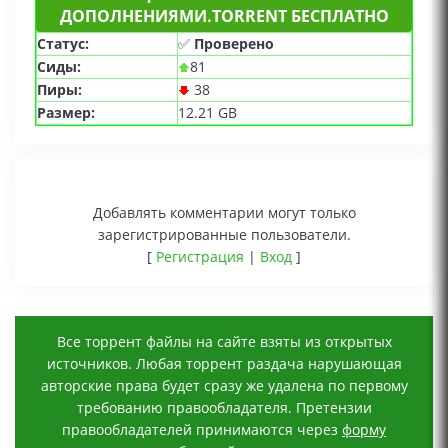
ДОПОЛНЕНИЯМИ.TORRENT БЕСПЛАТНО
Статус:
✅
Проверено
Сиды:
81
Пиры:
38
Размер:
12.21 GB
Добавлять комментарии могут только
зарегистрированные пользователи.
[
Регистрация
|
Вход
]
Все торрент файлы на сайте взяты из открытых
источников. Любая торрент раздача нарушающая
авторские права будет сразу же удалена по первому
требованию правообладателя. Претензии
правообладателей принимаются через
форму