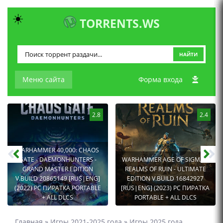
☀️
TORRENTS.WS
НАЙТИ
Меню сайта
Форма входа
2.8
2.4
WARHAMMER 40,000: CHAOS
GATE - DAEMONHUNTERS -
WARHAMMER AGE OF SIGMAR:
GRAND MASTER EDITION
REALMS OF RUIN - ULTIMATE
V.BUILD 20865149 [RUS|ENG]
EDITION V.BUILD 16842927
(2022) PC ПИРАТКА PORTABLE
[RUS|ENG] (2023) PC ПИРАТКА
+ ALL DLCS
PORTABLE + ALL DLCS
Главная
»
Игры 2021-2025 года
»
Игры 2025 года