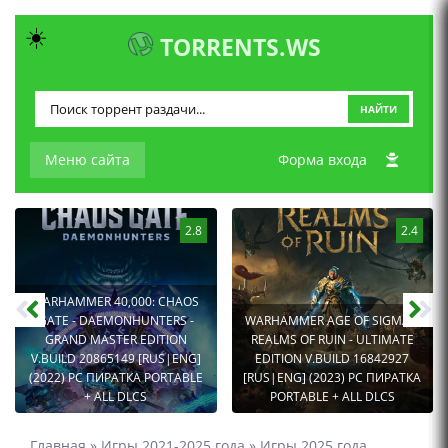
☀️
TORRENTS.WS
НАЙТИ
Меню сайта
Форма входа
2.8
2.4
WARHAMMER 40,000: CHAOS
GATE - DAEMONHUNTERS -
WARHAMMER AGE OF SIGMAR:
GRAND MASTER EDITION
REALMS OF RUIN - ULTIMATE
V.BUILD 20865149 [RUS|ENG]
EDITION V.BUILD 16842927
(2022) PC ПИРАТКА PORTABLE
[RUS|ENG] (2023) PC ПИРАТКА
+ ALL DLCS
PORTABLE + ALL DLCS
Главная
»
Игры 2021-2025 года
»
Игры 2025 года