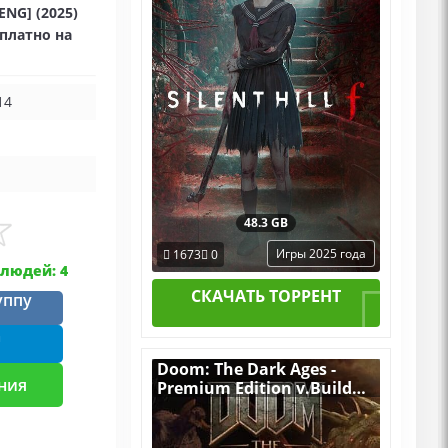
ENG] (2025)
DLC
сплатно на
14
48.3 GB
Игры 2025 года
1673
0
людей: 4
СКАЧАТЬ ТОРРЕНТ
уппу
m
Doom: The Dark Ages -
ния
Premium Edition v.Build
20760608 [RUS|ENG] (2025)
PC RePack от FitGirl + все
DLC