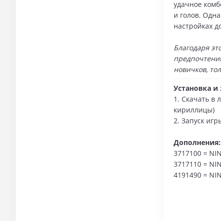
удачное комб
и голов. Одн
настройках д
Благодаря эт
предпочтения
новичков, то
Установка и 
1. Скачать в 
кириллицы)
2. Запуск иг
Дополнения:
3717100 = NIN
3717110 = NI
4191490 = NI