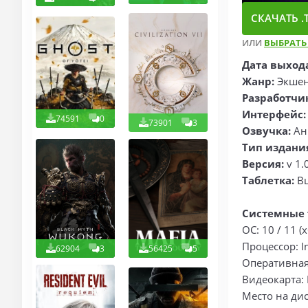
СКАЧАТЬ .T
ИЛИ
ВЫБРАТЬ
Дата выход
Жанр:
Экше
Разработчи
Интерфейс
74591
0
73901
3
Озвучка:
Ан
Тип издани
Версия:
v 1.
Таблетка:
В
Системные 
ОС: 10 / 11 (x
Процессор: I
62904
3
56425
5
Оперативная
Видеокарта: 
Место на дис