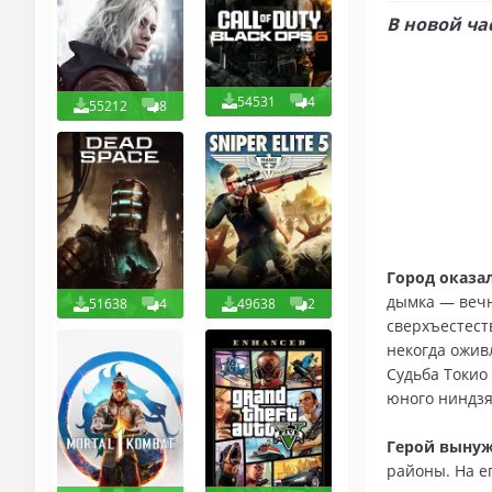
В новой ча
54531
4
55212
8
Город оказа
дымка — вечн
51638
4
49638
2
сверхъестест
некогда ожив
Судьба Токио 
юного ниндзя
Герой вынуж
районы. На е