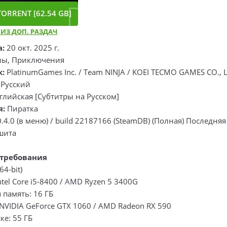
ORRENT [62.54 GB]
 ИЗ ДОП. РАЗДАЧ
а:
20 окт. 2025 г.
ны, Приключения
к:
PlatinumGames Inc. / Team NINJA / KOEI TECMO GAMES CO., 
:
Русский
глийская [Субтитры на Русском]
я:
Пиратка
0.4.0 (в меню) / build 22187166 (SteamDB) (Полная) Последняя
шита
требования
64-bit)
ntel Core i5-8400 / AMD Ryzen 5 3400G
 память: 16 ГБ
NVIDIA GeForce GTX 1060 / AMD Radeon RX 590
ке: 55 ГБ