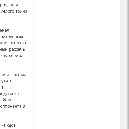
рон, но и
умелого воина
сенал
рушительным
 противников.
бный рассечь
икам серии,
значительные
щутить
 в
редстоит не
алейшие
 оппонента и
 каждое