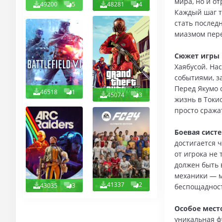
мира, но и о
49200
5
48281
4
Каждый шаг т
стать послед
миазмом пере
Сюжет игры 
Хаябусой. На
событиями, з
Перед Якумо 
46518
1
45074
3
жизнь в Токио
просто сража
Боевая систе
достигается 
от игрока не
должен быть 
механики — 
41337
2
43035
3
беспощадност
Особое мест
уникальная ф