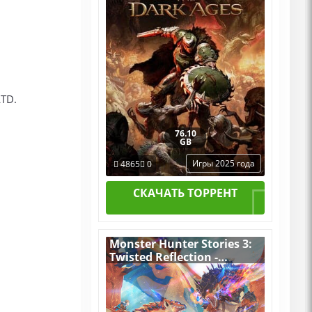
LTD.
76.10
GB
Игры 2025 года
4865
0
СКАЧАТЬ ТОРРЕНТ
Monster Hunter Stories 3:
Twisted Reflection -
Premium Deluxe Edition
v.Build 22373924
[RUS|ENG] (2026) PC
Пиратка Portable + All