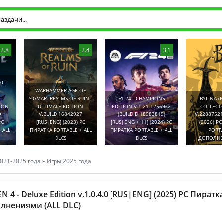
2.8
2.4
3.1
0:
WARHAMMER AGE OF
-
SIGMAR: REALMS OF RUIN -
F1 24 - CHAMPIONS
BYLINA (
TION
ULTIMATE EDITION
EDITION V.1.21.1256962
COLLECT
9
V.BUILD 16842927
(BUILDID 18983819)
V.2288752
PC
[RUS|ENG] (2023) PC
[RUS|ENG + 11] (2024) PC
(2026) P
 ALL
ПИРАТКА PORTABLE + ALL
ПИРАТКА PORTABLE + ALL
PORT
DLCS
DLCS
ДОПОЛНЕ
021-2025 года
»
Игры 2025 года
 4 - Deluxe Edition v.1.0.4.0 [RUS|ENG] (2025) PC Пиратк
лнениями (ALL DLC)