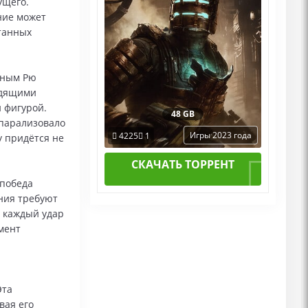
ущего.
ние может
танных
рным Рю
одящими
й фигурой.
48 GB
 парализовало
Игры 2023 года
4225
1
у придётся не
СКАЧАТЬ ТОРРЕНТ
 победа
ния требуют
: каждый удар
мент
Эта
вая его