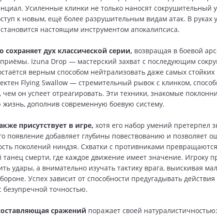
нциал. Усиленные клинки не только наносят сокрушительный у
ступ к новым, ещё более разрушительным видам атак. В руках 
 становится настоящим инструментом апокалипсиса.
о сохраняет дух классической серии,
возвращая в боевой ар
приёмы. Izuna Drop — мастерский захват с последующим сок
стаётся верным способом нейтрализовать даже самых стойких
ектен Flying Swallow — стремительный рывок с клинком, спосо
, чем он успеет отреагировать. Эти техники, знакомые поклонн
 жизнь, дополнив современную боевую систему.
акже присутствует в игре,
хотя его набор умений претерпел 
го появление добавляет глубины повествованию и позволяет о
сть поколений ниндзя. Схватки с противниками превращаются
танец смерти, где каждое движение имеет значение. Игроку п
ить удары, а внимательно изучать тактику врага, выискивая м
обороне. Успех зависит от способности предугадывать действия
с безупречной точностью.
составляющая сражений
поражает своей натуралистичностью: