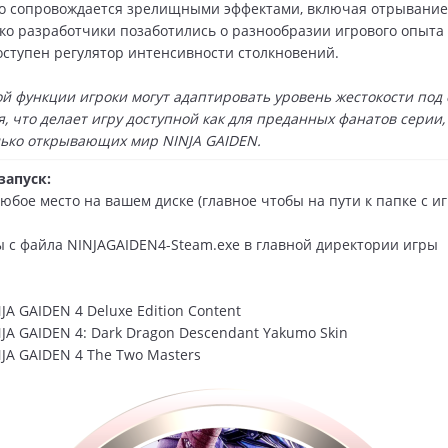
о сопровождается зрелищными эффектами, включая отрывание
ако разработчики позаботились о разнообразии игрового опыта
оступен регулятор интенсивности столкновений.
ой функции игроки могут адаптировать уровень жестокости под 
, что делает игру доступной как для преданных фанатов серии, 
лько открывающих мир NINJA GAIDEN.
запуск:
любое место на вашем диске (главное чтобы на пути к папке с и
ры с файла NINJAGAIDEN4-Steam.exe в главной директории игры
JA GAIDEN 4 Deluxe Edition Content
NJA GAIDEN 4: Dark Dragon Descendant Yakumo Skin
NJA GAIDEN 4 The Two Masters