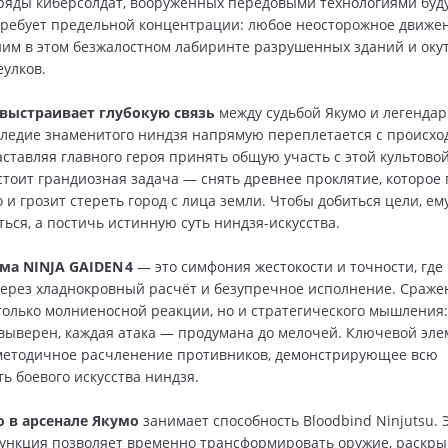
тряды киберсолдат, вооружённых передовыми технологиями буд
ребует предельной концентрации: любое неосторожное движе
ним в этом безжалостном лабиринте разрушенных зданий и оку
улков.
выстраивает глубокую связь
между судьбой Якумо и легенда
следие знаменитого ниндзя напрямую переплетается с происх
аставляя главного героя принять общую участь с этой культово
стоит грандиозная задача — снять древнее проклятие, которое
 и грозит стереть город с лица земли. Чтобы добиться цели, ем
ться, а постичь истинную суть ниндзя-искусства.
ма NINJA GAIDEN 4
— это симфония жестокости и точности, где
через хладнокровный расчёт и безупречное исполнение. Сраже
 только молниеносной реакции, но и стратегического мышления
выверен, каждая атака — продумана до мелочей. Ключевой эле
методичное расчленение противников, демонстрирующее всю
ь боевого искусства ниндзя.
о в арсенале Якумо
занимает способность Bloodbind Ninjutsu. 
ункция позволяет временно трансформировать оружие, раскры