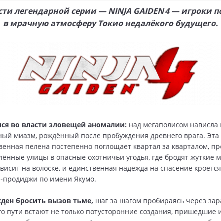
сти легендарной серии — NINJA GAIDEN 4 — игроки 
в мрачную атмосферу Токио недалёкого будущего.
лся во власти зловещей аномалии:
над мегаполисом нависла
ый миазм, рождённый после пробуждения древнего врага. Эта
венная пелена постепенно поглощает квартал за кварталом, п
лённые улицы в опасные охотничьи угодья, где бродят жуткие 
висит на волоске, и единственная надежда на спасение кроется
-продиджи по имени Якумо.
ден бросить вызов тьме,
шаг за шагом пробираясь через за
го пути встают не только потусторонние создания, пришедшие 