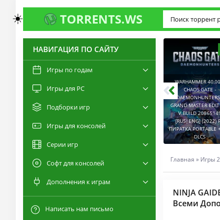
☀️
TORRENTS.WS
НАВИГАЦИЯ ПО САЙТУ
3.0
2.6
Игры по годам
WARHAMMER 40,00
Игры для PC
RESIDENT EVIL 9:
CHAOS GATE -
REQUIEM / BIOHAZARD
DAEMONHUNTERS 
REQUIEM - DELUXE
GRAND MASTER EDI
Подборки игр
EDITION V.BUILD
V.BUILD 2086514
22277314 [RUS|ENG]
CAPTURED 2 V.2.1.0.6
[RUS|ENG] (2022) 
Игры для консолей
(2026) PC ПИРАТКА
[RUS|ENG] (2026) PC
ПИРАТКА PORTABLE +
PORTABLE + ALL DLCS
ПИРАТКА PORTABLE
DLCS
Серии игр
Главная
»
Игры 2
Софт для консолей
Дополнения к играм
NINJA GAIDEN
Всеми Допо
Написать нам письмо