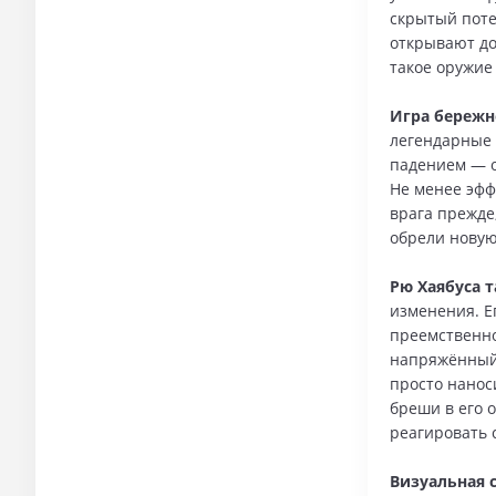
скрытый поте
открывают до
такое оружие
Игра бережн
легендарные 
падением — о
Не менее эфф
врага прежде
обрели новую
Рю Хаябуса т
изменения. Е
преемственно
напряжённый 
просто нанос
бреши в его 
реагировать 
Визуальная 