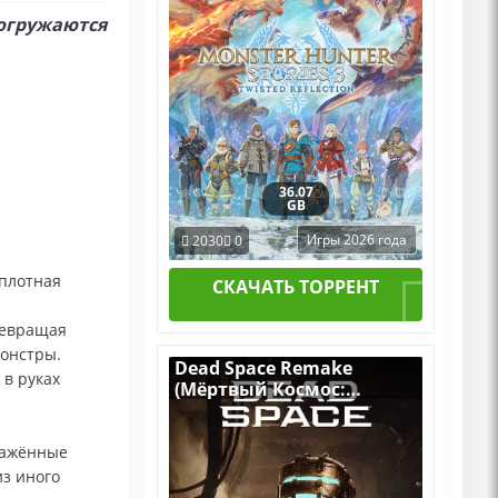
DLCs
погружаются
36.07
GB
Игры 2026 года
2030
0
 плотная
СКАЧАТЬ ТОРРЕНТ
ревращая
монстры.
Dead Space Remake
 в руках
(Мёртвый Космос:
Ремейк) - Deluxe Edition
v.Build 10602756
[RUS|ENG] (2023) PC
ражённые
Пиратка Portable + все
из иного
DLC