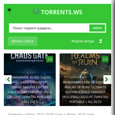
☀️
TORRENTS.WS
НАЙТИ
Меню сайта
Форма входа
2.8
2.4
WARHAMMER 40,000: CHAOS
GATE - DAEMONHUNTERS -
WARHAMMER AGE OF SIGMAR:
GRAND MASTER EDITION
REALMS OF RUIN - ULTIMATE
V.BUILD 20865149 [RUS|ENG]
EDITION V.BUILD 16842927
(2022) PC ПИРАТКА PORTABLE
[RUS|ENG] (2023) PC ПИРАТКА
+ ALL DLCS
PORTABLE + ALL DLCS
Главная
»
Игры 2021-2025 года
»
Игры 2025 года