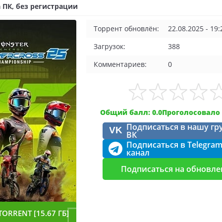
 ПК, без регистрации
Торрент обновлён:
22.08.2025 - 19:
Загрузок:
388
Комментариев:
0
Общий балл: 0.0
Проголосовало 
Подписаться в нашу гр
VK
ВК
Подписаться в Telegra
канал
Подписаться на обновле
TORRENT [15.67 ГБ]