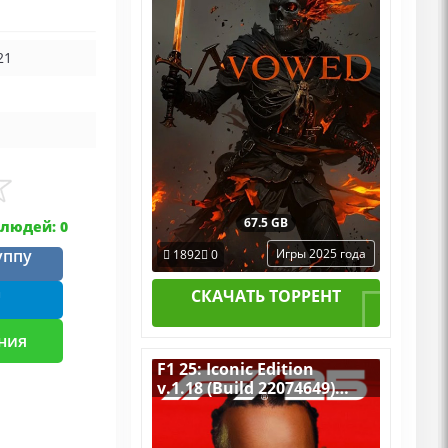
21
67.5 GB
людей: 0
уппу
Игры 2025 года
1892
0
m
СКАЧАТЬ ТОРРЕНТ
ния
F1 25: Iconic Edition
v.1.18 (Build 22074649)
[RUS|ENG] (2025) PC
Пиратка Portable + All
DLCs