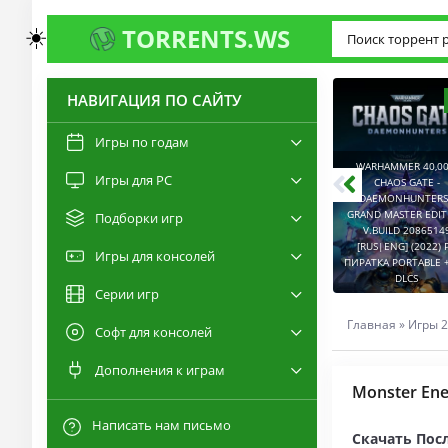
☀️
TORRENTS.WS
НАВИГАЦИЯ ПО САЙТУ
3.0
2.6
Игры по годам
WARHAMMER 40,00
Игры для PC
RESIDENT EVIL 9:
CHAOS GATE -
REQUIEM / BIOHAZARD
DAEMONHUNTERS 
REQUIEM - DELUXE
GRAND MASTER EDI
Подборки игр
EDITION V.BUILD
V.BUILD 2086514
22277314 [RUS|ENG]
CAPTURED 2 V.2.1.0.6
[RUS|ENG] (2022) 
Игры для консолей
(2026) PC ПИРАТКА
[RUS|ENG] (2026) PC
ПИРАТКА PORTABLE +
PORTABLE + ALL DLCS
ПИРАТКА PORTABLE
DLCS
Серии игр
Главная
»
Игры 2
Софт для консолей
Дополнения к играм
Monster Ene
Написать нам письмо
Скачать Посл