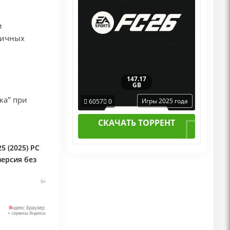
и
личных
147.17
GB
ка" при
Игры 2025 года
6057
0
СКАЧАТЬ ТОРРЕНТ
5 (2025) PC
версия без