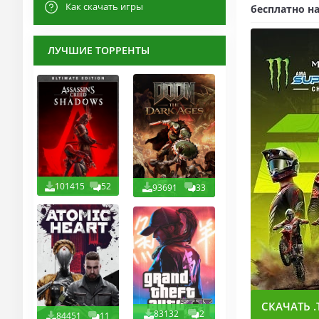
Как скачать игры
бесплатно на
ЛУЧШИЕ ТОРРЕНТЫ
101415
52
93691
33
СКАЧАТЬ .
83132
2
84451
11