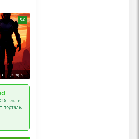
а
,
Гонки
5.0
ECT 5 (2028) PC
с!
26 года и
т портале.