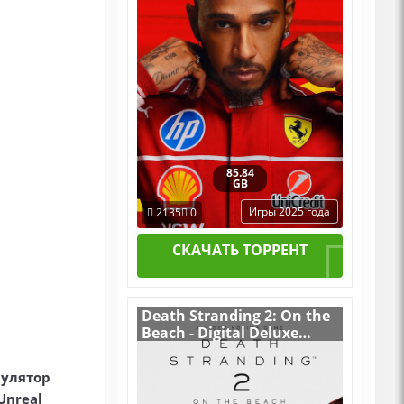
85.84
GB
Игры 2025 года
2135
0
СКАЧАТЬ ТОРРЕНТ
Death Stranding 2: On the
Beach - Digital Deluxe
Edition v.1.0.48.0
[RUS|ENG] (2026) PC
мулятор
RePack от FitGirl + 2 DLC
Unreal