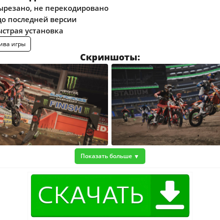
ырезано, не перекодировано
о последней версии
ыстрая установка
ива игры
Скриншоты:
Показать больше