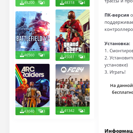
трассы и пр
49200
5
48318
4
ПК-версия
о
поддерживае
контроллеро
Установка:
1. Смонтиров
46560
1
45081
3
2. Установит
установке)
3. Играть!
На данной 
бесплатно
41342
2
43040
3
Информаци