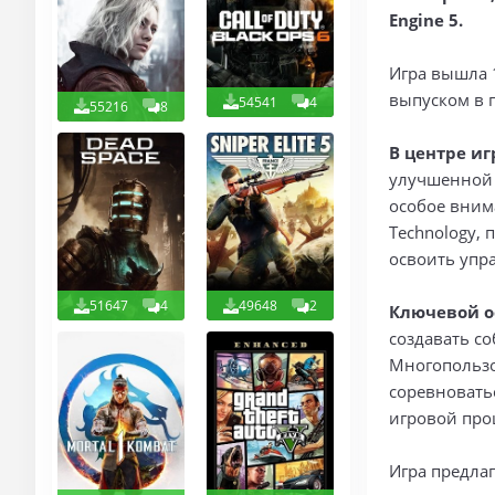
Engine 5.
Игра вышла 1
выпуском в 
54541
4
55216
8
В центре иг
улучшенной 
особое внима
Technology,
освоить упр
51647
4
49648
2
Ключевой о
создавать с
Многопользо
соревновать
игровой проц
Игра предла