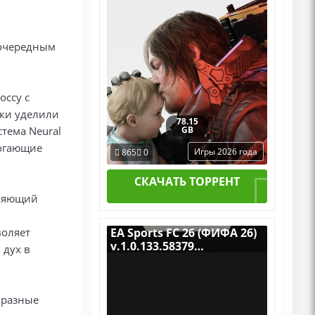
в очередным
оссу с
ики уделили
78.15
тема Neural
GB
могающие
Игры 2026 года
865
0
СКАЧАТЬ ТОРРЕНТ
оляющий
воляет
EA Sports FC 26 (ФИФА 26)
v.1.0.133.58379
 дух в
(Build 22519558) [RUS|ENG]
(2025) PC Пиратка
Portable
бразные