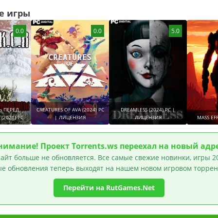
мотоциклах
,
Игры для мальчиков
,
Игры на двоих
,
Игры от 3 лиц
е игры
0.0
0.0
5.0
Ь ПЕРЕД
CREATURES OF AVA (2024) PC
DREAMLESS (2024) PC |
(2021) PC
| ЛИЦЕНЗИЯ
ЛИЦЕНЗИЯ
MASS EFF
нимание! Проект Torrents.ws переехал на новый адре
айт больше не обновляется. Все самые свежие новинки, игры 20
е обновления теперь выходят на нашем новом игровом торрен
Перейти на RutGames.Net