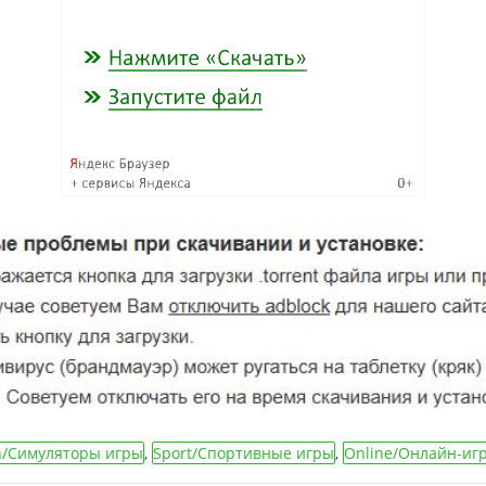
n/Симуляторы игры
,
Sport/Спортивные игры
,
Online/Онлайн-иг
Игры от 1 лица
,
Горячие новинки игр
,
Игры 2025 года
,
Гонки на