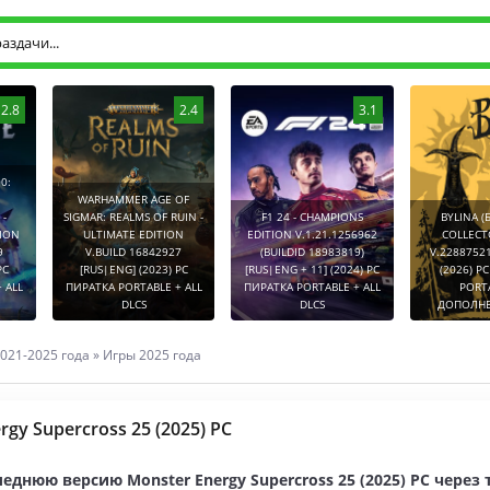
2.8
2.4
3.1
0:
WARHAMMER AGE OF
-
SIGMAR: REALMS OF RUIN -
F1 24 - CHAMPIONS
BYLINA (
TION
ULTIMATE EDITION
EDITION V.1.21.1256962
COLLECT
9
V.BUILD 16842927
(BUILDID 18983819)
V.2288752
PC
[RUS|ENG] (2023) PC
[RUS|ENG + 11] (2024) PC
(2026) P
 ALL
ПИРАТКА PORTABLE + ALL
ПИРАТКА PORTABLE + ALL
PORT
DLCS
DLCS
ДОПОЛНЕ
021-2025 года
»
Игры 2025 года
rgy Supercross 25 (2025) PC
еднюю версию Monster Energy Supercross 25 (2025) PC через