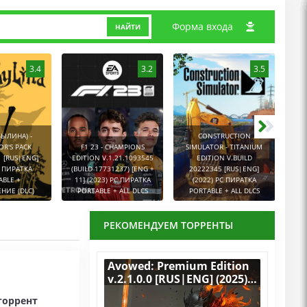
Форма входа
НАЙТИ
3.4
3.2
3.5
БЫЛИНА) -
CONSTRUCTION
OR'S PACK
F1 23 - CHAMPIONS
SIMULATOR - TITANIUM
GR
1 [RUS|ENG]
EDITION V.1.21.1093545
EDITION V.BUILD
E
C ПИРАТКА
(BUILD 17731237) [ENG +
20222345 [RUS|ENG]
[
ABLE +
11] (2023) PC ПИРАТКА
(2022) PC ПИРАТКА
ПИР
НИЕ (DLC)
PORTABLE + ALL DLCS
PORTABLE + ALL DLCS
РЕКОМЕНДУЕМ ТОРРЕНТЫ
Avowed: Premium Edition
v.2.1.0.0 [RUS|ENG] (2025)
PC RePack by R.G.
 торрент
Механики со всеми DLC