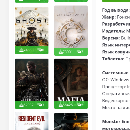
Год выхода
Жанр
: Гонк
Разработчи
Издатель
: M
Версия
: Bui
Язык интер
74653
0
Язык озвуч
73901
3
Таблетка
: П
Системные 
ОС: Windows 1
Процессор: In
Оперативная
Видеокарта: 
62937
3
56425
5
Место на дис
Monster Ene
мотокросса