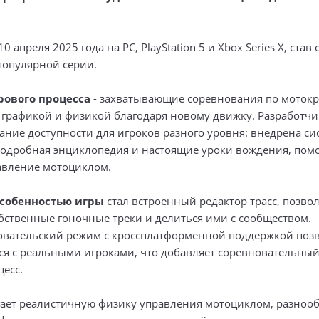
0 апреля 2025 года на PC, PlayStation 5 и Xbox Series X, ста
популярной серии.
рового процесса
- захватывающие соревнования по мотокр
графикой и физикой благодаря новому движку. Разработч
ние доступности для игроков разного уровня: внедрена сис
 подробная энциклопедия и настоящие уроки вождения, по
авление мотоциклом.
собенностью игры
стал встроенный редактор трасс, позв
обственные гоночные треки и делиться ими с сообществом.
вательский режим с кроссплатформенной поддержкой поз
ся с реальными игроками, что добавляет соревновательный
есс.
гает реалистичную физику управления мотоциклом, разноо