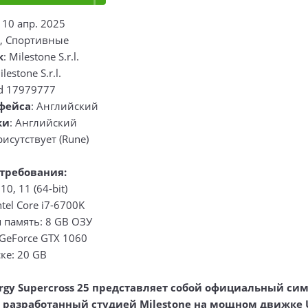
: 10 апр. 2025
и, Спортивные
к
: Milestone S.r.l.
ilestone S.r.l.
ld 17979777
фейса
: Английский
ки
: Английский
рисутствует (Rune)
требования:
0, 11 (64-bit)
tel Core i7-6700K
 память: 8 GB ОЗУ
GeForce GTX 1060
ке: 20 GB
rgy Supercross 25 представляет собой официальный си
, разработанный студией Milestone на мощном движке 