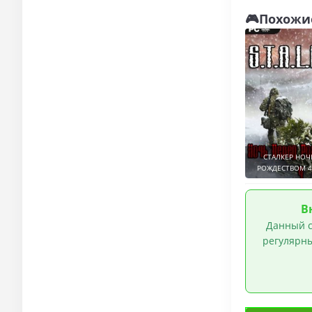
Гонки на 
🎮Похожи
СТАЛКЕР НОЧ
РОЖДЕСТВОМ 4 
В
Данный с
регулярны