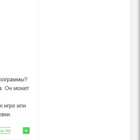
ры по
+
 двоих
,