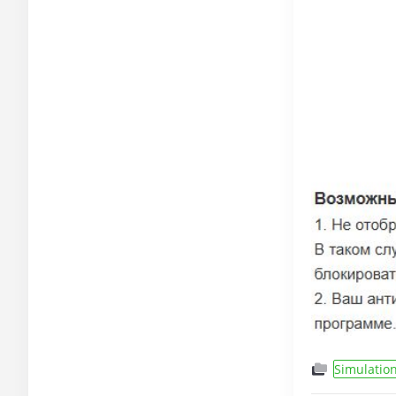
Simulatio
сети
,
FPS/