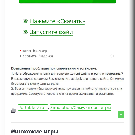
Portable Игры
,
Simulation/Симуляторы игры
,
Игры 2025 года
,
Игры для слабых ПК
,
+
Эротические игры
,
Adventure/Приключения
игры
🎮Похожие игры
Визуальная новелла, Для взрослых, Симулятор