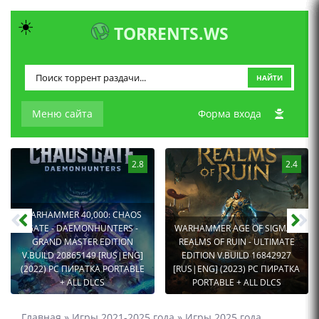
☀️
TORRENTS.WS
НАЙТИ
Меню сайта
Форма входа
2.8
2.4
WARHAMMER 40,000: CHAOS
GATE - DAEMONHUNTERS -
WARHAMMER AGE OF SIGMAR:
GRAND MASTER EDITION
REALMS OF RUIN - ULTIMATE
V.BUILD 20865149 [RUS|ENG]
EDITION V.BUILD 16842927
(2022) PC ПИРАТКА PORTABLE
[RUS|ENG] (2023) PC ПИРАТКА
+ ALL DLCS
PORTABLE + ALL DLCS
Главная
»
Игры 2021-2025 года
»
Игры 2025 года