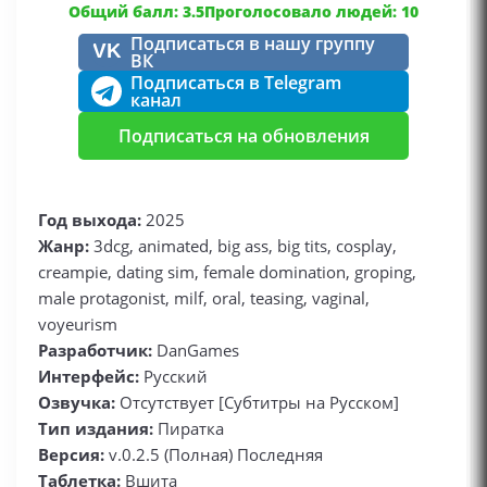
Общий балл: 3.5
Проголосовало людей: 10
Подписаться в нашу группу
VK
ВК
Подписаться в Telegram
канал
Подписаться на обновления
Год выхода:
2025
Жанр:
3dcg, animated, big ass, big tits, cosplay,
creampie, dating sim, female domination, groping,
male protagonist, milf, oral, teasing, vaginal,
voyeurism
Разработчик:
DanGames
Интерфейс:
Русский
Озвучка:
Отсутствует [Субтитры на Русском]
Тип издания:
Пиратка
Версия:
v.0.2.5 (Полная) Последняя
Таблетка:
Вшита