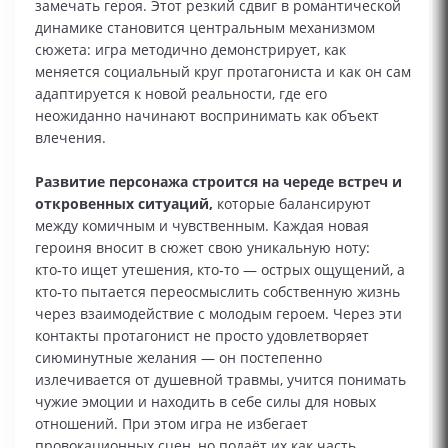
замечать героя. Этот резкий сдвиг в романтической
динамике становится центральным механизмом
сюжета: игра методично демонстрирует, как
меняется социальный круг протагониста и как он сам
адаптируется к новой реальности, где его
неожиданно начинают воспринимать как объект
влечения.
Развитие персонажа строится на череде встреч и
откровенных ситуаций,
которые балансируют
между комичным и чувственным. Каждая новая
героиня вносит в сюжет свою уникальную ноту:
кто‑то ищет утешения, кто‑то — острых ощущений, а
кто‑то пытается переосмыслить собственную жизнь
через взаимодействие с молодым героем. Через эти
контакты протагонист не просто удовлетворяет
сиюминутные желания — он постепенно
излечивается от душевной травмы, учится понимать
чужие эмоции и находить в себе силы для новых
отношений. При этом игра не избегает
провокационных сцен, но подаёт их как часть