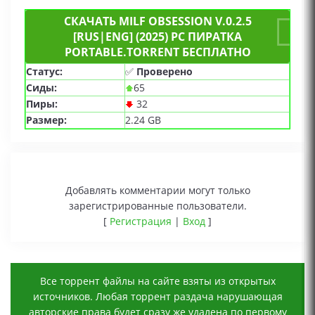
СКАЧАТЬ MILF OBSESSION V.0.2.5
[RUS|ENG] (2025) PC ПИРАТКА
PORTABLE.TORRENT БЕСПЛАТНО
Статус:
✅
Проверено
Сиды:
65
Пиры:
32
Размер:
2.24 GB
Добавлять комментарии могут только
зарегистрированные пользователи.
[
Регистрация
|
Вход
]
Все торрент файлы на сайте взяты из открытых
источников. Любая торрент раздача нарушающая
авторские права будет сразу же удалена по первому