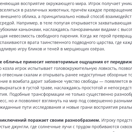
меняющая восприятие окружающего мира. Игрок получает уни
вселяться в различных животных, причём каждое превращение
 внешнего облика, а принципиально новый способ взаимодейст
редой. Например, в теле попугая открывается захватывающая
лубокими каньонами, наслаждаясь панорамными видами с высо
щая невесомость свободного парения. Когда же герой превраща
спахиваются врата таинственного подводного царства, где каж
удливую игру бликов и теней в мерцающих озёрах.
е обличье приносит неповторимые ощущения от передвиж
о козла игрок испытывает головокружительную ловкость, позв
о отвесным скалам и открывать ранее недоступные обзорные т
ие в вомбата дарит забавное чувство свободы — появляется 
увыркаться в густой траве, наслаждаясь простотой и непосредс
тия. Подобные трансформации не только существенно разнооб
есс, но и позволяют взглянуть на мир под совершенно разными
жиданные пути исследования и новые грани восприятия реаль
риключений поражает своим разнообразием.
Игроку предст
устые джунгли, где солнечные лучи с трудом пробиваются скво