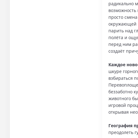
радикально 
возможность 
просто смена
окружающей с
парить над г
полёта и ощу
перед ним ра
создаёт прич
Каждое ново
шкуре горног
взбираться п
Перевоплощен
беззаботно к
животного бы
игровой проц
открывая нео
География п
преодолеть г