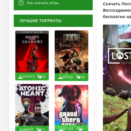
Как скачать игры
Скачать Посл
Воссозданное
бесплатно на
ЛУЧШИЕ ТОРРЕНТЫ
101415
52
93700
33
83169
2
84457
11