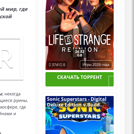
ый мир, где
еской
26.82
GB
Игры 2026 года
3741
0
СКАЧАТЬ ТОРРЕНТ
ы:
некогда
Sonic Superstars - Digital
щиеся руины,
Deluxe Edition v.Build
мосфере, где
20280032 [RUS|ENG] (2023)
айнами и
PC Пиратка Portable + All
DLCs
м