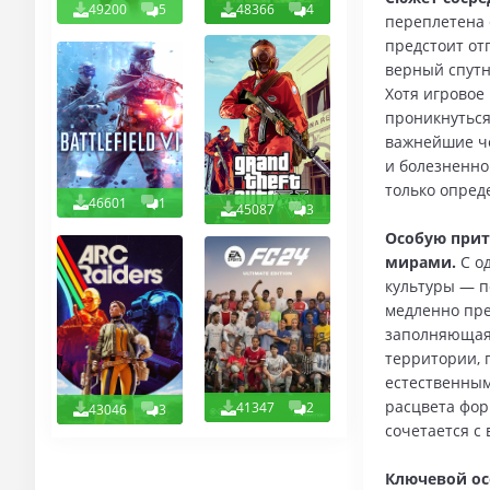
49200
5
48366
4
переплетена 
предстоит от
верный спутн
Хотя игровое
проникнуться
важнейшие че
и болезненно
только опред
46601
1
45087
3
Особую прит
мирами.
С о
культуры — п
медленно пре
заполняющая 
территории, 
естественным
расцвета фор
41347
2
43046
3
сочетается с
Ключевой ос