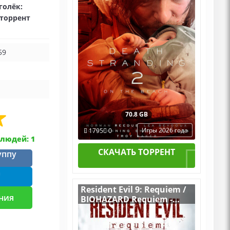
голёк:
+ все Дополнения
 торрент
59
70.8 GB
Игры 2026 года
1795
0
людей: 1
СКАЧАТЬ ТОРРЕНТ
уппу
m
Resident Evil 9: Requiem /
ния
BIOHAZARD Requiem -
Deluxe Edition [RUS|ENG]
(2026) PC RePack by R.G.
Механики