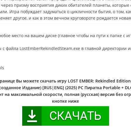
 через призму восприятия диких обитателей планеты, которые
мли. Игра побуждает задуматься о цикличности бытия, о том, ка
еняет другое, и как в этом вечном круговороте рождается новая
любое место на вашем диске (главное чтобы на пути к папке с и
ры с файла LostEmberRekindledSteam.exe в главной директории 
ls
ранице Вы можете скачать игру LOST EMBER: Rekindled Editio
созданное Издание) [RUS|ENG] (2025) PC Пиратка Portable + D
нт на максимальной скорости, полная (русская) версия без ог
кнопке ниже