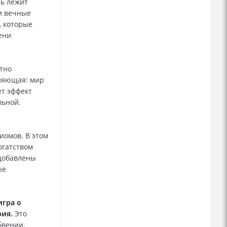
ть лежит
и вечные
, которые
ени
тно
вляющая: мир
ет эффект
льной.
,
омов. В этом
огатством
 добавлены
ые
игра о
рия.
Это
бвении,