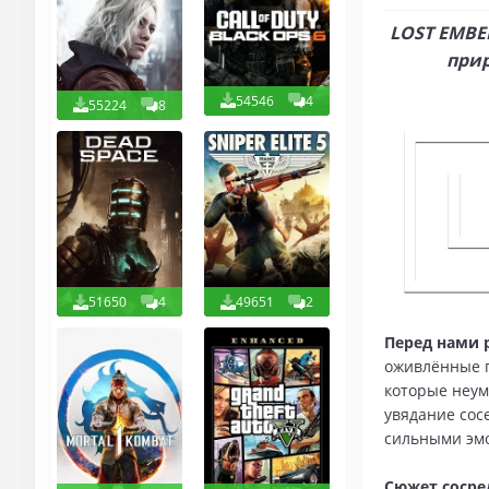
LOST EMBER
прир
54546
4
55224
8
51650
4
49651
2
Перед нами 
оживлённые г
которые неум
увядание сос
сильными эм
Сюжет сосре