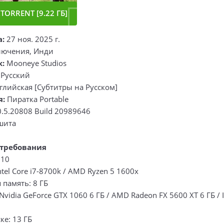
TORRENT [9.22 ГБ]
а:
27 ноя. 2025 г.
ючения, Инди
к:
Mooneye Studios
Русский
глийская [Субтитры на Русском]
я:
Пиратка Portable
0.5.20808 Build 20989646
шита
требования
 10
ntel Core i7-8700k / AMD Ryzen 5 1600x
память: 8 ГБ
Nvidia GeForce GTX 1060 6 ГБ / AMD Radeon FX 5600 XT 6 ГБ / I
ке: 13 ГБ