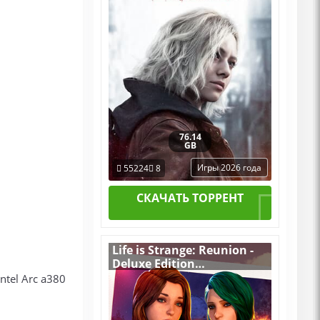
76.14
GB
Игры 2026 года
55224
8
СКАЧАТЬ ТОРРЕНТ
Life is Strange: Reunion -
Deluxe Edition
v.Build 22313698
ntel Arc a380
[RUS|ENG] (2026) PC
Пиратка Portable + All
DLCs