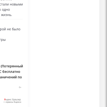
 стали новыми
к одно
 жизнь.
грой не было
игры
n (Потерянный
LC бесплатно
раничений по