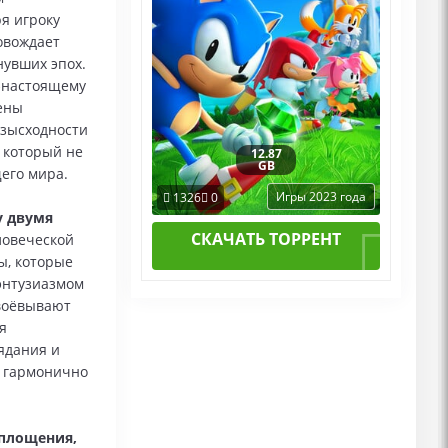
я игроку
овождает
нувших эпох.
о‑настоящему
ены
езысходности
 который не
12.87
GB
его мира.
Игры 2023 года
1326
0
у двумя
СКАЧАТЬ ТОРРЕНТ
ловеческой
ы, которые
энтузиазмом
твоёвывают
я
ядания и
м гармонично
оплощения,