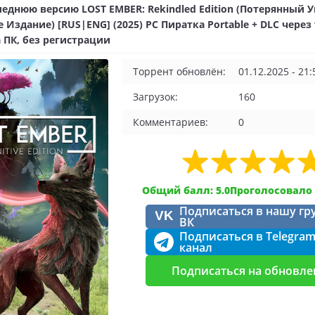
еднюю версию LOST EMBER: Rekindled Edition (Потерянный У
 Издание) [RUS|ENG] (2025) PC Пиратка Portable + DLC через
 ПК, без регистрации
Торрент обновлён:
01.12.2025 - 21:
Загрузок:
160
Комментариев:
0
Общий балл: 5.0
Проголосовало 
Подписаться в нашу гр
VK
ВК
Подписаться в Telegra
канал
Подписаться на обновле