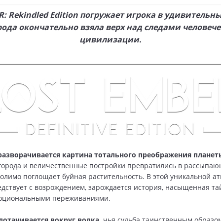
: Rekindled Edition погружает игрока в удивительн
ода окончательно взяла верх над следами человеч
цивилизации.
разворачивается картина тотального преображения планет
орода и величественные постройки превратились в рассыпаю
олимо поглощает буйная растительность. В этой уникальной ат
едствует с возрождением, зарождается история, насыщенная т
оциональными переживаниями.
дотачивается вокруг волка,
чья судьба таинственным образо