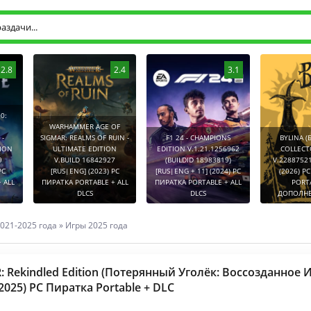
2.8
2.4
3.1
0:
WARHAMMER AGE OF
-
SIGMAR: REALMS OF RUIN -
F1 24 - CHAMPIONS
BYLINA (
TION
ULTIMATE EDITION
EDITION V.1.21.1256962
COLLECT
9
V.BUILD 16842927
(BUILDID 18983819)
V.2288752
PC
[RUS|ENG] (2023) PC
[RUS|ENG + 11] (2024) PC
(2026) P
 ALL
ПИРАТКА PORTABLE + ALL
ПИРАТКА PORTABLE + ALL
PORT
DLCS
DLCS
ДОПОЛНЕ
021-2025 года
»
Игры 2025 года
 Rekindled Edition (Потерянный Уголёк: Воссозданное 
2025) PC Пиратка Portable + DLC