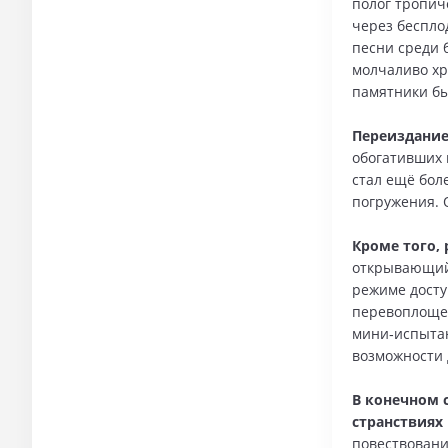
полог тропич
через беспло
песни среди 
молчаливо хр
памятники бы
Переиздание
обогативших 
стал ещё бол
погружения. 
Кроме того,
открывающий 
режиме досту
перевоплощен
мини‑испытан
возможности 
В конечном с
странствиях
повествовани