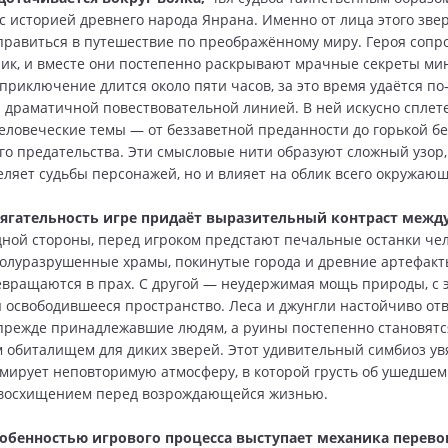
с историей древнего народа Янрана. Именно от лица этого звер
правиться в путешествие по преображённому миру. Героя сопр
ик, и вместе они постепенно раскрывают мрачные секреты ми
 приключение длится около пяти часов, за это время удаётся п
 драматичной повествовательной линией. В ней искусно сплет
ловеческие темы — от беззаветной преданности до горькой б
го предательства. Эти смысловые нити образуют сложный узор,
еляет судьбы персонажей, но и влияет на облик всего окружающ
ягательность игре придаёт выразительный контраст межд
дной стороны, перед игроком предстают печальные останки че
олуразрушенные храмы, покинутые города и древние артефакт
вращаются в прах. С другой — неудержимая мощь природы, с 
освободившееся пространство. Леса и джунгли настойчиво о
прежде принадлежавшие людям, а руины постепенно становятс
 обиталищем для диких зверей. Этот удивительный симбиоз ув
мирует неповторимую атмосферу, в которой грусть об ушедше
 восхищением перед возрождающейся жизнью.
обенностью игрового процесса выступает механика перев