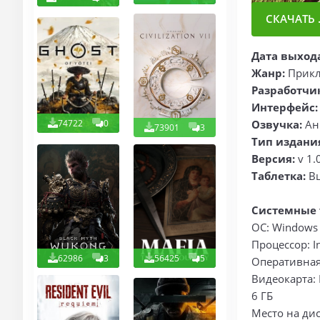
СКАЧАТЬ .
Дата выход
Жанр:
Прикл
Разработчи
Интерфейс:
74722
0
Озвучка:
Ан
73901
3
Тип издани
Версия:
v 1.
Таблетка:
В
Системные 
ОС: Windows
Процессор: I
62986
3
56425
5
Оперативная 
Видеокарта: 
6 ГБ
Место на дис