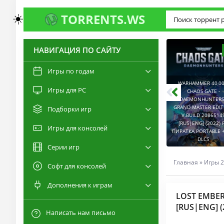
☀️
TORRENTS.WS
НАВИГАЦИЯ ПО САЙТУ
3.0
2.6
Игры по годам
WARHAMMER 40,00
Игры для PC
RESIDENT EVIL 9:
CHAOS GATE -
REQUIEM / BIOHAZARD
DAEMONHUNTERS 
REQUIEM - DELUXE
GRAND MASTER EDI
Подборки игр
EDITION V.BUILD
V.BUILD 2086514
22277314 [RUS|ENG]
CAPTURED 2 V.2.1.0.6
[RUS|ENG] (2022) 
Игры для консолей
(2026) PC ПИРАТКА
[RUS|ENG] (2026) PC
ПИРАТКА PORTABLE +
PORTABLE + ALL DLCS
ПИРАТКА PORTABLE
DLCS
Серии игр
Главная
»
Игры 2
Софт для консолей
Дополнения к играм
LOST EMBER:
[RUS|ENG] (
Написать нам письмо