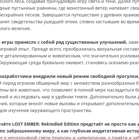
еского леса, создавая причудливую игру света и тени. Далее пу
дные пустынные равнины, где монотонный ветер напевает сво
бескрайних песков. Завершается путешествие у древних храмов
анят свидетельства ушедшей эпохи, словно застывшие во врем
лого величия.
 игры принесло с собой ряд существенных улучшений,
заме
игровой опыт. Прежде всего, преобразилась визуальная соста
ее детализированным и живописным, что значительно усилива
Окружающая среда буквально оживает, становясь осязаемо реа
 разработчики внедрили новый режим свободной прогулки
перед игроком обширный мир с множеством разнообразных би
пны все животные, что позволяет в полной мере насладиться б
ий и исследовать мир в удобном темпе. Дополнительно были
ия, которые вносят новые вызовы и открывают дополнительн
для изучения окружающего пространства.
чёте LOST EMBER: Rekindled Edition предстаёт не просто как 
 по заброшенному миру, а как глубокая медитативная исто
е о неразрывной связи природы и цивилизации, о памяти и за