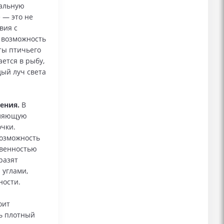
кальную
 — это не
вия с
 возможность
ты птичьего
ется в рыбу,
дый луч света
ения.
В
оляющую
очки.
возможность
твенностью
разят
 углами,
ности.
оит
зь плотный