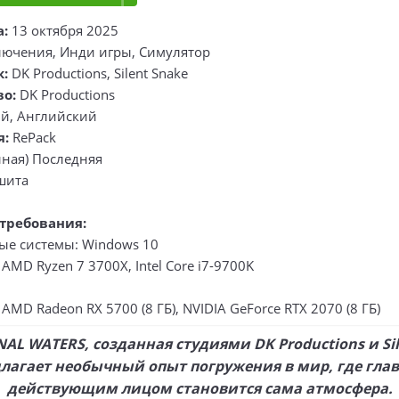
а:
13 октября 2025
ючения, Инди игры, Симулятор
к:
DK Productions, Silent Snake
во:
DK Productions
ий, Английский
я:
RePack
ная) Последняя
шита
требования:
е системы: Windows 10
AMD Ryzen 7 3700X, Intel Core i7-9700K
AMD Radeon RX 5700 (8 ГБ), NVIDIA GeForce RTX 2070 (8 ГБ)
NAL WATERS, созданная студиями DK Productions и Sil
лагает необычный опыт погружения в мир, где гл
действующим лицом становится сама атмосфера.