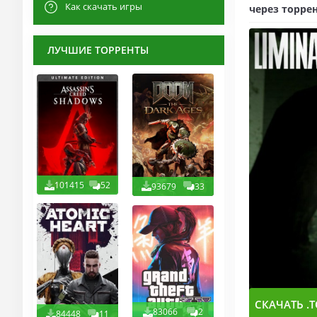
Как скачать игры
через торрен
ЛУЧШИЕ ТОРРЕНТЫ
101415
52
93679
33
СКАЧАТЬ .T
83066
2
84448
11