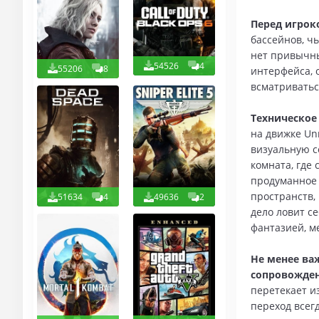
Перед игрок
бассейнов, ч
нет привычны
54526
4
55206
8
интерфейса, 
всматриватьс
Техническое
на движке Un
визуальную с
комната, где
продуманное 
пространств,
51634
4
49636
2
дело ловит с
фантазией, м
Не менее ва
сопровожден
перетекает и
переход всег