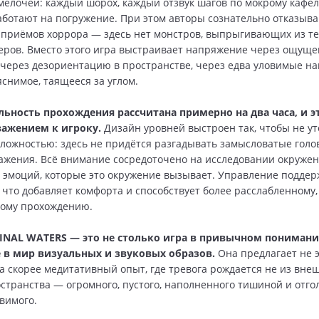
мелочей: каждый шорох, каждый отзвук шагов по мокрому кафе
аботают на погружение. При этом авторы сознательно отказыва
 приёмов хоррора — здесь нет монстров, выпрыгивающих из те
еров. Вместо этого игра выстраивает напряжение через ощущ
 через дезориентацию в пространстве, через едва уловимые на
яснимое, таящееся за углом.
ьность прохождения рассчитана примерно на два часа, и э
уважением к игроку.
Дизайн уровней выстроен так, чтобы не у
ложностью: здесь не придётся разгадывать замысловатые голо
ражения. Всё внимание сосредоточено на исследовании окружен
эмоций, которые это окружение вызывает. Управление поддер
 что добавляет комфорта и способствует более расслабленному,
ному прохождению.
MINAL WATERS — это не столько игра в привычном понимани
 в мир визуальных и звуковых образов.
Она предлагает не 
а скорее медитативный опыт, где тревога рождается не из внеш
остранства — огромного, пустого, наполненного тишиной и отго
овимого.