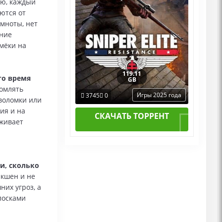
лю, каждый
ются от
мноты, нет
ение
мёки на
119.11
то время
GB
томлять
Игры 2025 года
3745
0
воломки или
ия и на
СКАЧАТЬ ТОРРЕНТ
живает
и, сколько
экшен и не
них угроз, а
лосками