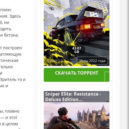
плекс
ния. Здесь
й, ни
одить,
и бетона.
т построен
43.07
GB
ечатляющую
атическая
Игры 2022 года
2041
0
тельно
СКАЧАТЬ ТОРРЕНТ
ти
Зритель то и
ью и
Sniper Elite: Resistance -
Deluxe Edition
v.1.30 (Build 19059708)
[RUS|ENG] (2025) PC
ы, плавно
Пиратка Portable + All
— и этот
DLCs
н в целом