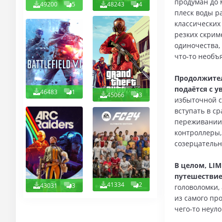
продуман до 
49200
5
48243
4
плеск воды р
классических
резких скрим
одиночества,
что‑то необъ
Продолжител
подаётся с 
46483
1
45066
3
избыточной с
вступать в с
переживании 
контроллеры,
созерцатель
В целом, LI
путешествие
41334
2
43031
3
головоломки, 
из самого пр
чего‑то неул