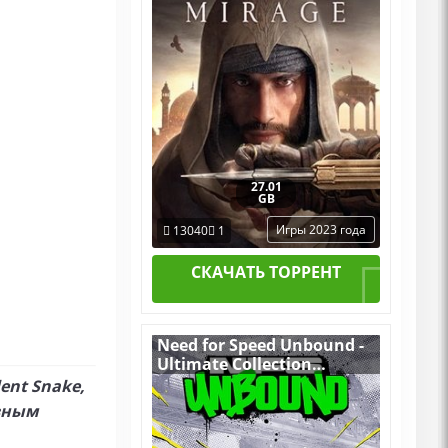
27.01
GB
Игры 2023 года
13040
1
СКАЧАТЬ ТОРРЕНТ
Need for Speed Unbound -
Ultimate Collection
v.1.0.8.2541
ent Snake,
(Build 16690907) [RUS|ENG]
авным
(2022) PC Пиратка
Portable + All DLCs