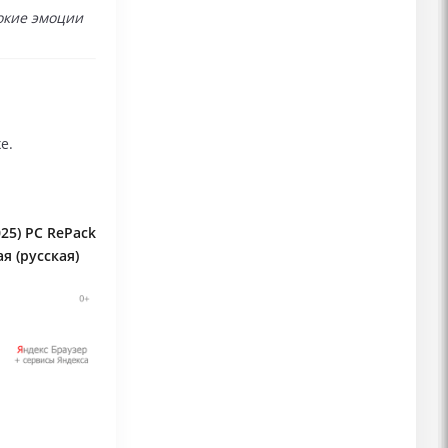
окие эмоции
e.
25) PC RePack
я (русская)