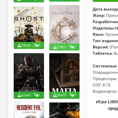
Дата выход
Жанр:
Прикл
Разработчи
Издательст
Язык:
Русск
Тип издани
74555
0
Версия:
(Пол
73901
3
Таблетка:
В
Системные 
Операционны
Процессоры: 
ОЗУ: 8 ГБ
Видеокарты: 
62880
3
56425
5
Игра LIMI
пред