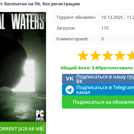
т бесплатно на ПК, без регистрации
Торрент обновлён:
10.12.2025 - 11:
Загрузок:
175
Комментариев:
0
Общий балл: 5.0
Проголосовало 
Подписаться в нашу гр
VK
ВК
Подписаться в Telegra
канал
Подписаться на обновле
ORRENT [628.68 МБ]