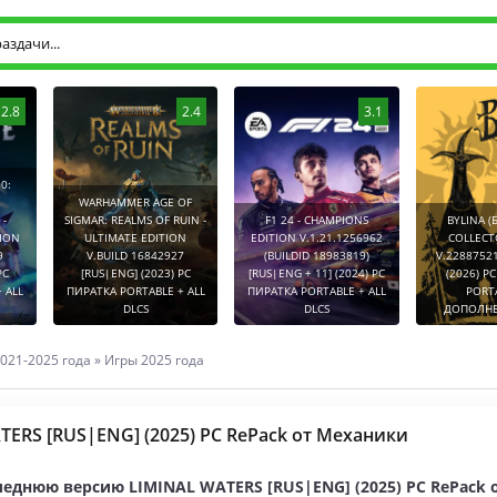
2.8
2.4
3.1
0:
WARHAMMER AGE OF
-
SIGMAR: REALMS OF RUIN -
F1 24 - CHAMPIONS
BYLINA (
TION
ULTIMATE EDITION
EDITION V.1.21.1256962
COLLECT
9
V.BUILD 16842927
(BUILDID 18983819)
V.2288752
PC
[RUS|ENG] (2023) PC
[RUS|ENG + 11] (2024) PC
(2026) P
 ALL
ПИРАТКА PORTABLE + ALL
ПИРАТКА PORTABLE + ALL
PORT
DLCS
DLCS
ДОПОЛНЕ
021-2025 года
»
Игры 2025 года
TERS [RUS|ENG] (2025) PC RePack от Механики
леднюю версию LIMINAL WATERS [RUS|ENG] (2025) PC RePack