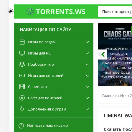
☀️
TORRENTS.WS
НАВИГАЦИЯ ПО САЙТУ
3.0
2.6
Игры по годам
WARHAMMER 40,00
Игры для PC
RESIDENT EVIL 9:
CHAOS GATE -
REQUIEM / BIOHAZARD
DAEMONHUNTERS 
REQUIEM - DELUXE
GRAND MASTER EDI
Подборки игр
EDITION V.BUILD
V.BUILD 2086514
22277314 [RUS|ENG]
CAPTURED 2 V.2.1.0.6
[RUS|ENG] (2022) 
Игры для консолей
(2026) PC ПИРАТКА
[RUS|ENG] (2026) PC
ПИРАТКА PORTABLE +
PORTABLE + ALL DLCS
ПИРАТКА PORTABLE
DLCS
Серии игр
Главная
»
Игры 2
Софт для консолей
Дополнения к играм
LIMINAL WA
Написать нам письмо
Скачать Пос