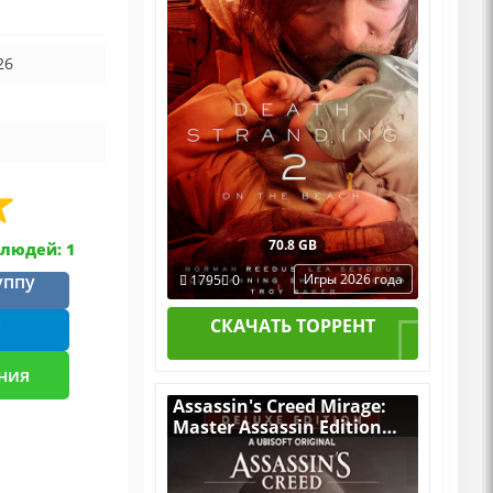
+ все Дополнения
26
70.8 GB
людей: 1
уппу
Игры 2026 года
1795
0
m
СКАЧАТЬ ТОРРЕНТ
ния
Assassin's Creed Mirage:
Master Assassin Edition
v.1.1.1 [RUS|ENG] (2023) PC
RePack от dixen18 со
всеми DLC