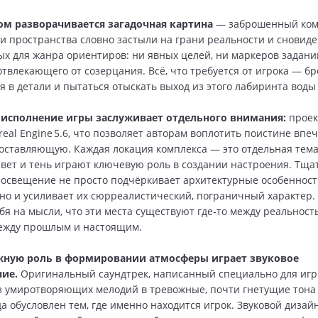
ом разворачивается загадочная картина
— заброшенный ком
ьи пространства словно застыли на грани реальности и сновиде
х для жанра ориентиров: ни явных целей, ни маркеров задани
отвлекающего от созерцания. Всё, что требуется от игрока — бр
я в детали и пытаться отыскать выход из этого лабиринта воды 
 исполнение игры заслуживает отдельного внимания:
проек
real Engine 5.6, что позволяет авторам воплотить поистине вп
оставляющую. Каждая локация комплекса — это отдельная тем
 свет и тень играют ключевую роль в создании настроения. Тща
освещение не просто подчёркивает архитектурные особеннос
 но и усиливает их сюрреалистический, пограничный характер. 
ебя на мысли, что эти места существуют где‑то между реальност
ежду прошлым и настоящим.
жную роль в формировании атмосферы играет звуковое
ие.
Оригинальный саундтрек, написанный специально для игр
з умиротворяющих мелодий в тревожные, почти гнетущие тона 
да обусловлен тем, где именно находится игрок. Звуковой дизай