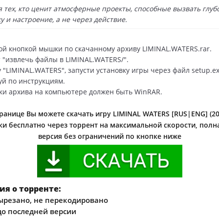
я тех, кто ценит атмосферные проекты, способные вызвать глуб
у и настроение, а не через действие.
й кнопкой мышки по скачанному архиву LIMINAL.WATERS.rar.
 "извлечь файлы в LIMINAL.WATERS/".
 "LIMINAL.WATERS", запусти установку игры через файл setup.ex
уй по инструкциям.
ки архива на компьютере должен быть WinRAR.
ранице Вы можете скачать игру LIMINAL WATERS [RUS|ENG] (20
и бесплатно через торрент на максимальной скорости, полна
версия без ограничений по кнопке ниже
я о торренте:
ырезано, не перекодировано
о последней версии