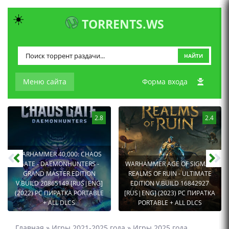
☀️
TORRENTS.WS
НАЙТИ
Меню сайта
Форма входа
2.8
2.4
WARHAMMER 40,000: CHAOS
GATE - DAEMONHUNTERS -
WARHAMMER AGE OF SIGMAR:
GRAND MASTER EDITION
REALMS OF RUIN - ULTIMATE
V.BUILD 20865149 [RUS|ENG]
EDITION V.BUILD 16842927
(2022) PC ПИРАТКА PORTABLE
[RUS|ENG] (2023) PC ПИРАТКА
+ ALL DLCS
PORTABLE + ALL DLCS
Главная
»
Игры 2021-2025 года
»
Игры 2025 года