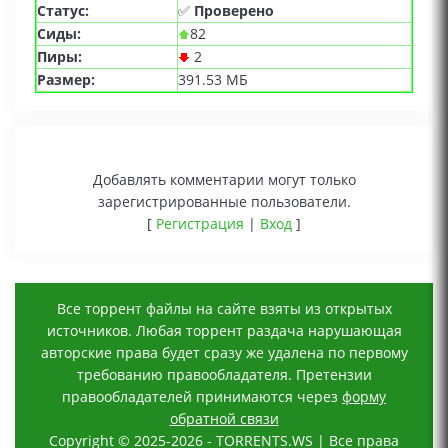
Статус:
✅
Проверено
Сиды:
82
Пиры:
2
Размер:
391.53 МБ
Добавлять комментарии могут только
зарегистрированные пользователи.
[
Регистрация
|
Вход
]
Все торрент файлы на сайте взяты из открытых
источников. Любая торрент раздача нарушающая
авторские права будет сразу же удалена по первому
требованию правообладателя. Претензии
правообладателей принимаются через
форму
обратной связи
Copyright © 2025-2026 - TORRENTS.WS | Все права