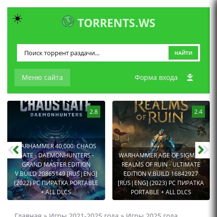
☀️
TORRENTS.WS
НАЙТИ
Меню сайта
Форма входа
2.8
2.4
WARHAMMER 40,000: CHAOS
GATE - DAEMONHUNTERS -
WARHAMMER AGE OF SIGMAR:
GRAND MASTER EDITION
REALMS OF RUIN - ULTIMATE
V.BUILD 20865149 [RUS|ENG]
EDITION V.BUILD 16842927
(2022) PC ПИРАТКА PORTABLE
[RUS|ENG] (2023) PC ПИРАТКА
+ ALL DLCS
PORTABLE + ALL DLCS
Главная
»
Игры 2021-2025 года
»
Игры 2025 года