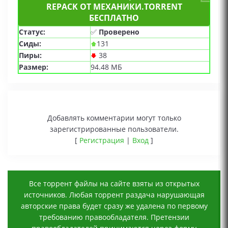
REPACK ОТ МЕХАНИКИ.TORRENT
БЕСПЛАТНО
Статус:
✅
Проверено
Сиды:
131
Пиры:
38
Размер:
94.48 МБ
Добавлять комментарии могут только
зарегистрированные пользователи.
[
Регистрация
|
Вход
]
Все торрент файлы на сайте взяты из открытых
источников. Любая торрент раздача нарушающая
авторские права будет сразу же удалена по первому
требованию правообладателя. Претензии