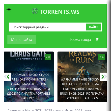
☀️
TORRENTS.WS
НАЙТИ
Меню сайта
Форма входа
2.8
2.4
WARHAMMER 40,000: CHAOS
GATE - DAEMONHUNTERS -
WARHAMMER AGE OF SIGMAR:
GRAND MASTER EDITION
REALMS OF RUIN - ULTIMATE
V.BUILD 20865149 [RUS|ENG]
EDITION V.BUILD 16842927
(2022) PC ПИРАТКА PORTABLE
[RUS|ENG] (2023) PC ПИРАТКА
+ ALL DLCS
PORTABLE + ALL DLCS
Главная
»
Игры 2021-2025 года
»
Игры 2025 года