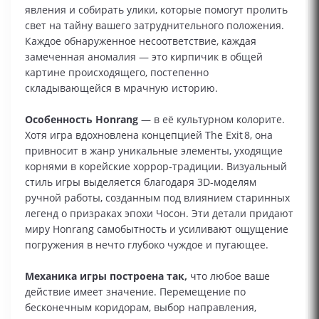
явления и собирать улики, которые помогут пролить
свет на тайну вашего затруднительного положения.
Каждое обнаруженное несоответствие, каждая
замеченная аномалия — это кирпичик в общей
картине происходящего, постепенно
складывающейся в мрачную историю.
Особенность Honrang
— в её культурном колорите.
Хотя игра вдохновлена концепцией The Exit 8, она
привносит в жанр уникальные элементы, уходящие
корнями в корейские хоррор‑традиции. Визуальный
стиль игры выделяется благодаря 3D‑моделям
ручной работы, созданным под влиянием старинных
легенд о призраках эпохи Чосон. Эти детали придают
миру Honrang самобытность и усиливают ощущение
погружения в нечто глубоко чуждое и пугающее.
Механика игры построена так,
что любое ваше
действие имеет значение. Перемещение по
бесконечным коридорам, выбор направления,