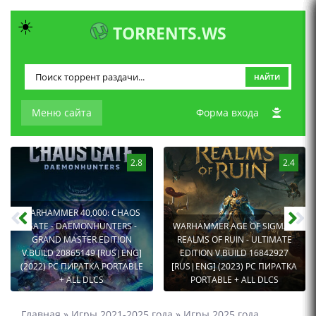
☀️
TORRENTS.WS
НАЙТИ
Меню сайта
Форма входа
2.8
2.4
WARHAMMER 40,000: CHAOS
GATE - DAEMONHUNTERS -
WARHAMMER AGE OF SIGMAR:
GRAND MASTER EDITION
REALMS OF RUIN - ULTIMATE
V.BUILD 20865149 [RUS|ENG]
EDITION V.BUILD 16842927
(2022) PC ПИРАТКА PORTABLE
[RUS|ENG] (2023) PC ПИРАТКА
+ ALL DLCS
PORTABLE + ALL DLCS
Главная
»
Игры 2021-2025 года
»
Игры 2025 года