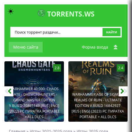
☀️
TORRENTS.WS
НАЙТИ
Меню сайта
Форма входа
2.8
2.4
WARHAMMER 40,000: CHAOS
GATE - DAEMONHUNTERS -
WARHAMMER AGE OF SIGMAR:
GRAND MASTER EDITION
REALMS OF RUIN - ULTIMATE
V.BUILD 20865149 [RUS|ENG]
EDITION V.BUILD 16842927
(2022) PC ПИРАТКА PORTABLE
[RUS|ENG] (2023) PC ПИРАТКА
+ ALL DLCS
PORTABLE + ALL DLCS
Главная
»
Игры 2021-2025 года
»
Игры 2025 года