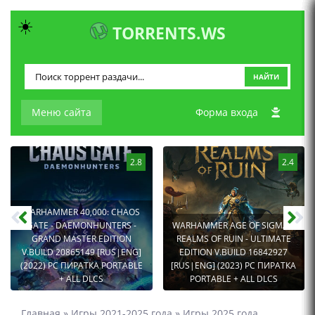
☀️
TORRENTS.WS
НАЙТИ
Меню сайта
Форма входа
2.8
2.4
WARHAMMER 40,000: CHAOS
GATE - DAEMONHUNTERS -
WARHAMMER AGE OF SIGMAR:
GRAND MASTER EDITION
REALMS OF RUIN - ULTIMATE
V.BUILD 20865149 [RUS|ENG]
EDITION V.BUILD 16842927
(2022) PC ПИРАТКА PORTABLE
[RUS|ENG] (2023) PC ПИРАТКА
+ ALL DLCS
PORTABLE + ALL DLCS
Главная
»
Игры 2021-2025 года
»
Игры 2025 года