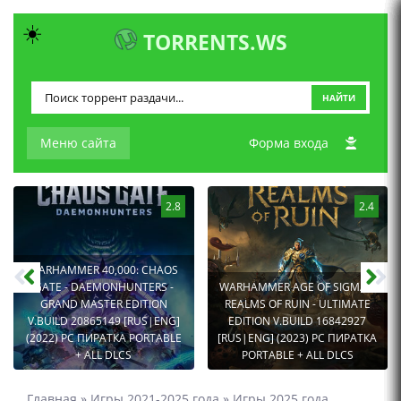
☀️
TORRENTS.WS
НАЙТИ
Меню сайта
Форма входа
2.8
2.4
WARHAMMER 40,000: CHAOS
GATE - DAEMONHUNTERS -
WARHAMMER AGE OF SIGMAR:
GRAND MASTER EDITION
REALMS OF RUIN - ULTIMATE
V.BUILD 20865149 [RUS|ENG]
EDITION V.BUILD 16842927
(2022) PC ПИРАТКА PORTABLE
[RUS|ENG] (2023) PC ПИРАТКА
+ ALL DLCS
PORTABLE + ALL DLCS
Главная
»
Игры 2021-2025 года
»
Игры 2025 года