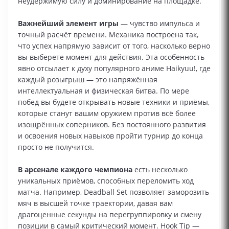
неудержимую силу и доминирование на площадке.
Важнейший элемент игры
— чувство импульса и
точный расчёт времени. Механика построена так,
что успех напрямую зависит от того, насколько верно
вы выберете момент для действия. Эта особенность
явно отсылает к духу популярного аниме Haikyuu!, где
каждый розыгрыш — это напряжённая
интеллектуальная и физическая битва. По мере
побед вы будете открывать новые техники и приёмы,
которые станут вашим оружием против всё более
изощрённых соперников. Без постоянного развития
и освоения новых навыков пройти турнир до конца
просто не получится.
В арсенале каждого чемпиона
есть несколько
уникальных приёмов, способных переломить ход
матча. Например, Deadball Set позволяет заморозить
мяч в высшей точке траектории, давая вам
драгоценные секунды на перегруппировку и смену
позиции в самый критический момент. Hook Tip —