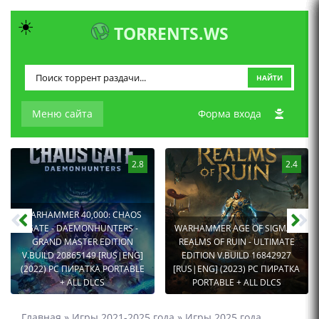
☀️
TORRENTS.WS
НАЙТИ
Меню сайта
Форма входа
2.8
2.4
WARHAMMER 40,000: CHAOS
GATE - DAEMONHUNTERS -
WARHAMMER AGE OF SIGMAR:
GRAND MASTER EDITION
REALMS OF RUIN - ULTIMATE
V.BUILD 20865149 [RUS|ENG]
EDITION V.BUILD 16842927
(2022) PC ПИРАТКА PORTABLE
[RUS|ENG] (2023) PC ПИРАТКА
+ ALL DLCS
PORTABLE + ALL DLCS
Главная
»
Игры 2021-2025 года
»
Игры 2025 года