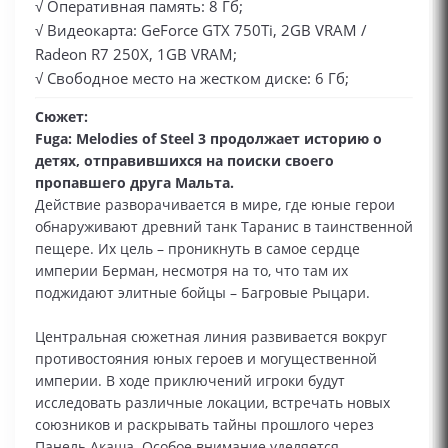
√ Оперативная память: 8 Гб;
√ Видеокарта: GeForce GTX 750Ti, 2GB VRAM /
Radeon R7 250X, 1GB VRAM;
√ Свободное место на жестком диске: 6 Гб;
Сюжет:
Fuga: Melodies of Steel 3 продолжает историю о
детях, отправившихся на поиски своего
пропавшего друга Мальта.
Действие разворачивается в мире, где юные герои
обнаруживают древний танк Таранис в таинственной
пещере. Их цель – проникнуть в самое сердце
империи Берман, несмотря на то, что там их
поджидают элитные бойцы – Багровые Рыцари.
Центральная сюжетная линия развивается вокруг
противостояния юных героев и могущественной
империи. В ходе приключений игроки будут
исследовать различные локации, встречать новых
союзников и раскрывать тайны прошлого через
Панель Акаша. Особое внимание уделяется