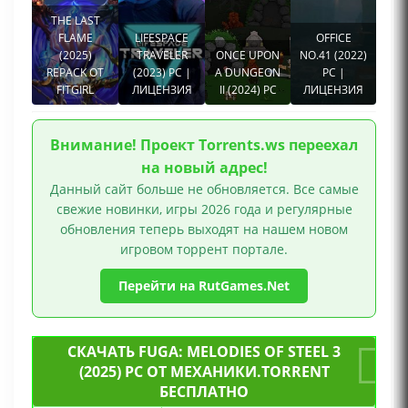
THE LAST
FLAME
LIFESPACE
OFFICE
(2025)
TRAVELER
ONCE UPON
NO.41 (2022)
REPACK ОТ
(2023) PC |
A DUNGEON
PC |
FITGIRL
ЛИЦЕНЗИЯ
II (2024) PC
ЛИЦЕНЗИЯ
Внимание! Проект Torrents.ws переехал
на новый адрес!
Данный сайт больше не обновляется. Все самые
свежие новинки, игры 2026 года и регулярные
обновления теперь выходят на нашем новом
игровом торрент портале.
Перейти на RutGames.Net
СКАЧАТЬ FUGA: MELODIES OF STEEL 3
(2025) PC ОТ МЕХАНИКИ.TORRENT
БЕСПЛАТНО