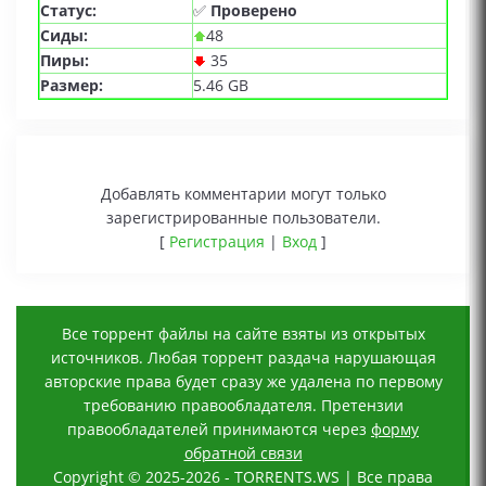
Статус:
✅
Проверено
Сиды:
48
Пиры:
35
Размер:
5.46 GB
Добавлять комментарии могут только
зарегистрированные пользователи.
[
Регистрация
|
Вход
]
Все торрент файлы на сайте взяты из открытых
источников. Любая торрент раздача нарушающая
авторские права будет сразу же удалена по первому
требованию правообладателя. Претензии
правообладателей принимаются через
форму
обратной связи
Copyright © 2025-2026 - TORRENTS.WS | Все права