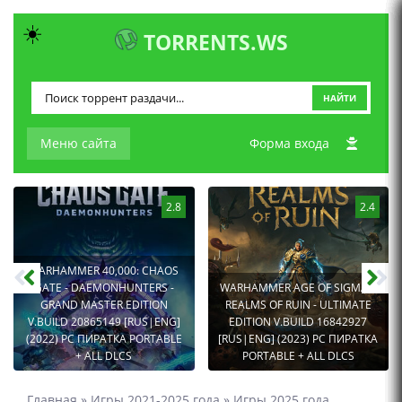
☀️
TORRENTS.WS
НАЙТИ
Меню сайта
Форма входа
2.8
2.4
WARHAMMER 40,000: CHAOS
GATE - DAEMONHUNTERS -
WARHAMMER AGE OF SIGMAR:
GRAND MASTER EDITION
REALMS OF RUIN - ULTIMATE
V.BUILD 20865149 [RUS|ENG]
EDITION V.BUILD 16842927
(2022) PC ПИРАТКА PORTABLE
[RUS|ENG] (2023) PC ПИРАТКА
+ ALL DLCS
PORTABLE + ALL DLCS
Главная
»
Игры 2021-2025 года
»
Игры 2025 года