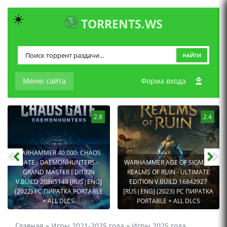
☀️
TORRENTS.WS
НАЙТИ
Меню сайта
Форма входа
2.8
2.4
WARHAMMER 40,000: CHAOS
GATE - DAEMONHUNTERS -
WARHAMMER AGE OF SIGMAR:
GRAND MASTER EDITION
REALMS OF RUIN - ULTIMATE
V.BUILD 20865149 [RUS|ENG]
EDITION V.BUILD 16842927
(2022) PC ПИРАТКА PORTABLE
[RUS|ENG] (2023) PC ПИРАТКА
+ ALL DLCS
PORTABLE + ALL DLCS
Главная
»
Игры 2021-2025 года
»
Игры 2025 года