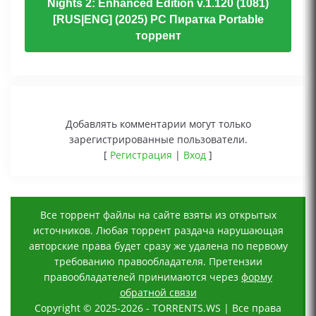
Nights 2: Enhanced Edition v.1.120 (1081)
[RUS|ENG] (2025) PC Пиратка Portable
торрент
Добавлять комментарии могут только
зарегистрированные пользователи.
[
Регистрация
|
Вход
]
Все торрент файлы на сайте взяты из открытых
источников. Любая торрент раздача нарушающая
авторские права будет сразу же удалена по первому
требованию правообладателя. Претензии
правообладателей принимаются через
форму
обратной связи
Copyright © 2025-2026 - TORRENTS.WS | Все права