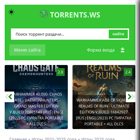
☀️
TORRENTS.WS
НАЙТИ
Меню сайта
Форма входа
2.8
2.4
WARHAMMER 40,000: CHAOS
GATE - DAEMONHUNTERS -
WARHAMMER AGE OF SIGMAR:
GRAND MASTER EDITION
REALMS OF RUIN - ULTIMATE
V.BUILD 20865149 [RUS|ENG]
EDITION V.BUILD 16842927
(2022) PC ПИРАТКА PORTABLE
[RUS|ENG] (2023) PC ПИРАТКА
+ ALL DLCS
PORTABLE + ALL DLCS
Главная
»
Игры 2021-2025 года
»
Игры 2025 года