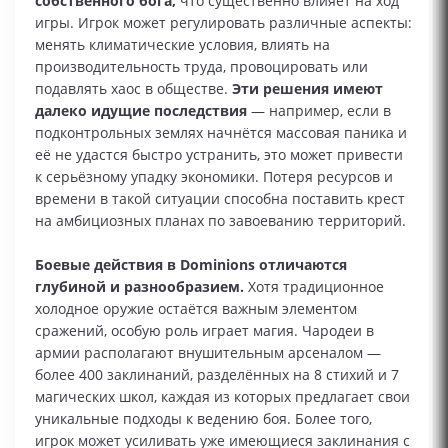
собственного бога,
что существенно влияет на ход
игры. Игрок может регулировать различные аспекты:
менять климатические условия, влиять на
производительность труда, провоцировать или
подавлять хаос в обществе.
Эти решения имеют
далеко идущие последствия
— например, если в
подконтрольных землях начнётся массовая паника и
её не удастся быстро устранить, это может привести
к серьёзному упадку экономики. Потеря ресурсов и
времени в такой ситуации способна поставить крест
на амбициозных планах по завоеванию территорий.
Боевые действия в Dominions отличаются
глубиной и разнообразием.
Хотя традиционное
холодное оружие остаётся важным элементом
сражений, особую роль играет магия. Чародеи в
армии располагают внушительным арсеналом —
более 400 заклинаний, разделённых на 8 стихий и 7
магических школ, каждая из которых предлагает свои
уникальные подходы к ведению боя. Более того,
игрок может усиливать уже имеющиеся заклинания с