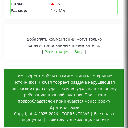
Пиры:
35
Размер:
177 МБ
Добавлять комментарии могут только
зарегистрированные пользователи.
[
Регистрация
|
Вход
]
Все торрент файлы на сайте взяты из открытых
источников. Любая торрент раздача нарушающая
авторские права будет сразу же удалена по первому
требованию правообладателя. Претензии
правообладателей принимаются через
форму
обратной связи
Copyright © 2025-2026 - TORRENTS.WS | Все права
защищены. |
Политика конфиденциальности