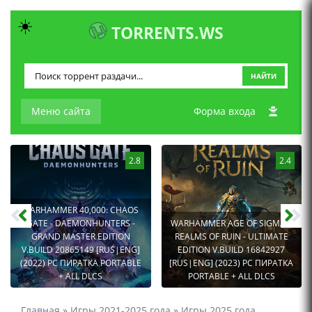
☀️
TORRENTS.WS
НАЙТИ
Меню сайта
Форма входа
2.8
2.4
WARHAMMER 40,000: CHAOS
GATE - DAEMONHUNTERS -
WARHAMMER AGE OF SIGMAR:
GRAND MASTER EDITION
REALMS OF RUIN - ULTIMATE
V.BUILD 20865149 [RUS|ENG]
EDITION V.BUILD 16842927
(2022) PC ПИРАТКА PORTABLE
[RUS|ENG] (2023) PC ПИРАТКА
+ ALL DLCS
PORTABLE + ALL DLCS
Главная
»
Игры 2021-2025 года
»
Игры 2025 года