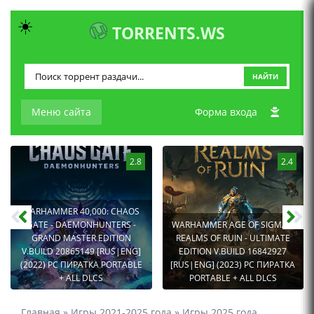
☀️
TORRENTS.WS
НАЙТИ
Меню сайта
Форма входа
2.8
2.4
WARHAMMER 40,000: CHAOS
GATE - DAEMONHUNTERS -
WARHAMMER AGE OF SIGMAR:
GRAND MASTER EDITION
REALMS OF RUIN - ULTIMATE
V.BUILD 20865149 [RUS|ENG]
EDITION V.BUILD 16842927
(2022) PC ПИРАТКА PORTABLE
[RUS|ENG] (2023) PC ПИРАТКА
+ ALL DLCS
PORTABLE + ALL DLCS
Главная
»
Игры 2021-2025 года
»
Игры 2025 года