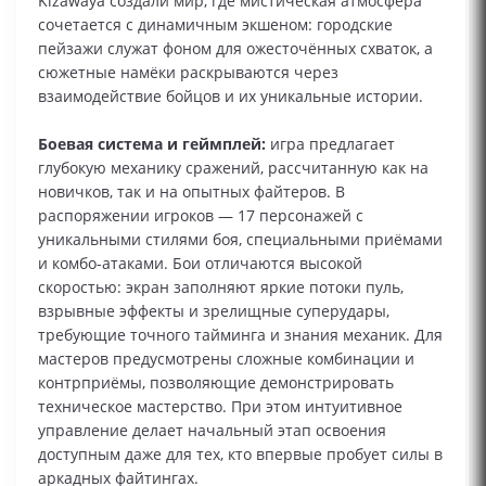
Kizawaya создали мир, где мистическая атмосфера
сочетается с динамичным экшеном: городские
пейзажи служат фоном для ожесточённых схваток, а
сюжетные намёки раскрываются через
взаимодействие бойцов и их уникальные истории.
Боевая система и геймплей:
игра предлагает
глубокую механику сражений, рассчитанную как на
новичков, так и на опытных файтеров. В
распоряжении игроков — 17 персонажей с
уникальными стилями боя, специальными приёмами
и комбо-атаками. Бои отличаются высокой
скоростью: экран заполняют яркие потоки пуль,
взрывные эффекты и зрелищные суперудары,
требующие точного тайминга и знания механик. Для
мастеров предусмотрены сложные комбинации и
контрприёмы, позволяющие демонстрировать
техническое мастерство. При этом интуитивное
управление делает начальный этап освоения
доступным даже для тех, кто впервые пробует силы в
аркадных файтингах.