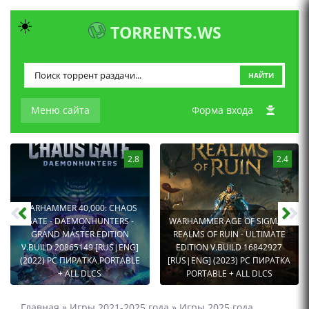
☀️
TORRENTS.WS
НАЙТИ
Меню сайта
Форма входа
2.8
2.4
WARHAMMER 40,000: CHAOS
GATE - DAEMONHUNTERS -
WARHAMMER AGE OF SIGMAR:
GRAND MASTER EDITION
REALMS OF RUIN - ULTIMATE
V.BUILD 20865149 [RUS|ENG]
EDITION V.BUILD 16842927
(2022) PC ПИРАТКА PORTABLE
[RUS|ENG] (2023) PC ПИРАТКА
+ ALL DLCS
PORTABLE + ALL DLCS
Главная
»
Игры 2021-2025 года
»
Игры 2025 года