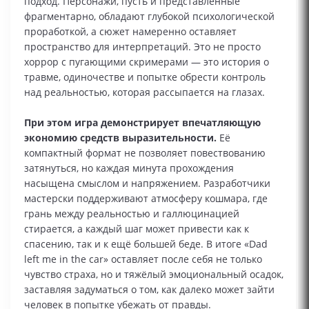
подход. Персонажи, пусть и представленные
фрагментарно, обладают глубокой психологической
проработкой, а сюжет намеренно оставляет
пространство для интерпретаций. Это не просто
хоррор с пугающими скримерами — это история о
травме, одиночестве и попытке обрести контроль
над реальностью, которая рассыпается на глазах.
При этом игра демонстрирует впечатляющую
экономию средств выразительности.
Её
компактный формат не позволяет повествованию
затянуться, но каждая минута прохождения
насыщена смыслом и напряжением. Разработчики
мастерски поддерживают атмосферу кошмара, где
грань между реальностью и галлюцинацией
стирается, а каждый шаг может привести как к
спасению, так и к ещё большей беде. В итоге «Dad
left me in the car» оставляет после себя не только
чувство страха, но и тяжёлый эмоциональный осадок,
заставляя задуматься о том, как далеко может зайти
человек в попытке убежать от правды.