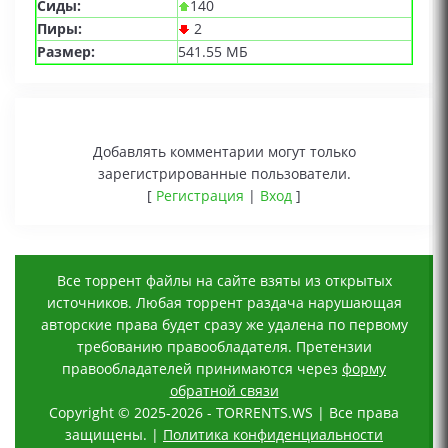
Сиды:
140
Пиры:
2
Размер:
541.55 МБ
Добавлять комментарии могут только
зарегистрированные пользователи.
[
Регистрация
|
Вход
]
Все торрент файлы на сайте взяты из открытых
источников. Любая торрент раздача нарушающая
авторские права будет сразу же удалена по первому
требованию правообладателя. Претензии
правообладателей принимаются через
форму
обратной связи
Copyright © 2025-2026 - TORRENTS.WS | Все права
защищены. |
Политика конфиденциальности