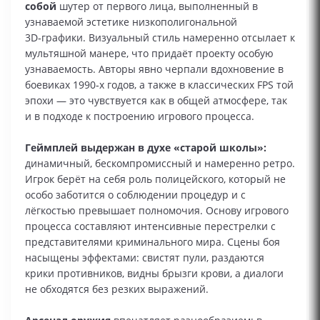
собой
шутер от первого лица, выполненный в
узнаваемой эстетике низкополигональной
3D‑графики. Визуальный стиль намеренно отсылает к
мультяшной манере, что придаёт проекту особую
узнаваемость. Авторы явно черпали вдохновение в
боевиках 1990‑х годов, а также в классических FPS той
эпохи — это чувствуется как в общей атмосфере, так
и в подходе к построению игрового процесса.
Геймплей выдержан в духе «старой школы»:
динамичный, бескомпромиссный и намеренно ретро.
Игрок берёт на себя роль полицейского, который не
особо заботится о соблюдении процедур и с
лёгкостью превышает полномочия. Основу игрового
процесса составляют интенсивные перестрелки с
представителями криминального мира. Сцены боя
насыщены эффектами: свистят пули, раздаются
крики противников, видны брызги крови, а диалоги
не обходятся без резких выражений.