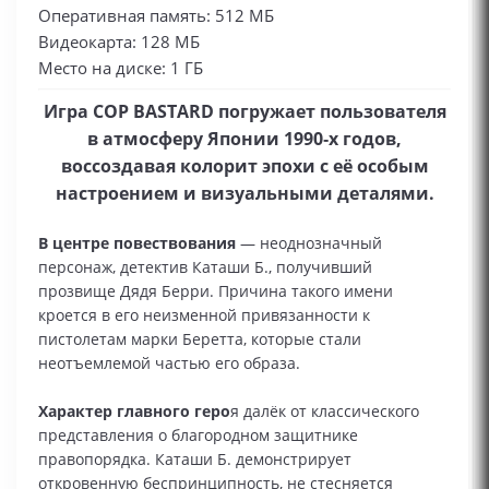
Оперативная память: 512 МБ
Видеокарта: 128 МБ
Место на диске: 1 ГБ
Игра COP BASTARD погружает пользователя
в атмосферу Японии 1990‑х годов,
воссоздавая колорит эпохи с её особым
настроением и визуальными деталями.
В центре повествования
— неоднозначный
персонаж, детектив Каташи Б., получивший
прозвище Дядя Берри. Причина такого имени
кроется в его неизменной привязанности к
пистолетам марки Беретта, которые стали
неотъемлемой частью его образа.
Характер главного геро
я далёк от классического
представления о благородном защитнике
правопорядка. Каташи Б. демонстрирует
откровенную беспринципность, не стесняется