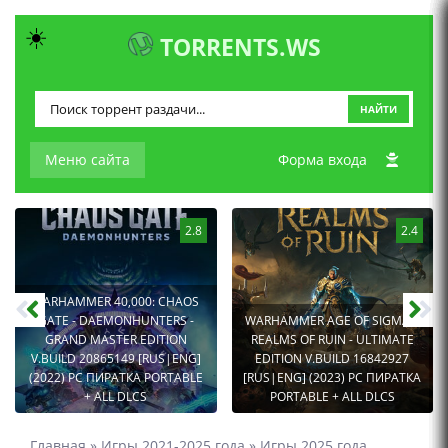
☀️
TORRENTS.WS
НАЙТИ
Меню сайта
Форма входа
2.8
2.4
WARHAMMER 40,000: CHAOS
GATE - DAEMONHUNTERS -
WARHAMMER AGE OF SIGMAR:
GRAND MASTER EDITION
REALMS OF RUIN - ULTIMATE
V.BUILD 20865149 [RUS|ENG]
EDITION V.BUILD 16842927
(2022) PC ПИРАТКА PORTABLE
[RUS|ENG] (2023) PC ПИРАТКА
+ ALL DLCS
PORTABLE + ALL DLCS
Главная
»
Игры 2021-2025 года
»
Игры 2025 года